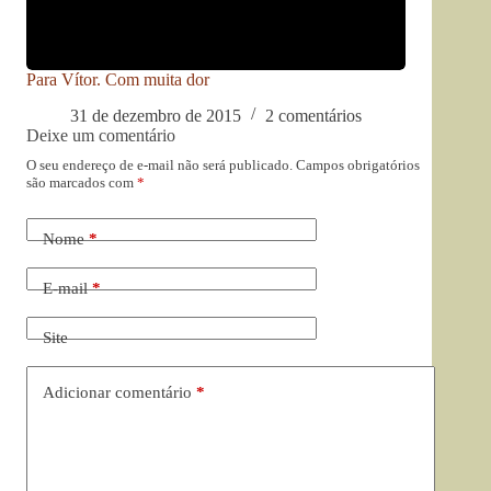
Para Vítor. Com muita dor
31 de dezembro de 2015
2 comentários
Deixe um comentário
O seu endereço de e-mail não será publicado.
Campos obrigatórios
são marcados com
*
Nome
*
E-mail
*
Site
Adicionar comentário
*