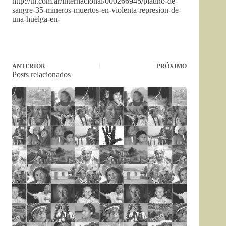
http://tn.com.ar/internacional/000266945/platino-de-
sangre-35-mineros-muertos-en-violenta-represion-de-
una-huelga-en-
ANTERIOR
PRÓXIMO
Posts relacionados