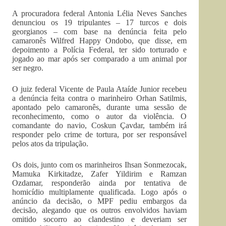
A procuradora federal Antonia Lélia Neves Sanches
denunciou os 19 tripulantes – 17 turcos e dois
georgianos – com base na denúncia feita pelo
camaronês Wilfred Happy Ondobo, que disse, em
depoimento a Polícia Federal, ter sido torturado e
jogado ao mar após ser comparado a um animal por
ser negro.
O juiz federal Vicente de Paula Ataíde Junior recebeu
a denúncia feita contra o marinheiro Orhan Satilmis,
apontado pelo camaronês, durante uma sessão de
reconhecimento, como o autor da violência. O
comandante do navio, Coskun Çavdar, também irá
responder pelo crime de tortura, por ser responsável
pelos atos da tripulação.
Os dois, junto com os marinheiros Ihsan Sonmezocak,
Mamuka Kirkitadze, Zafer Yildirim e Ramzan
Ozdamar, responderão ainda por tentativa de
homicídio multiplamente qualificada. Logo após o
anúncio da decisão, o MPF pediu embargos da
decisão, alegando que os outros envolvidos haviam
omitido socorro ao clandestino e deveriam ser