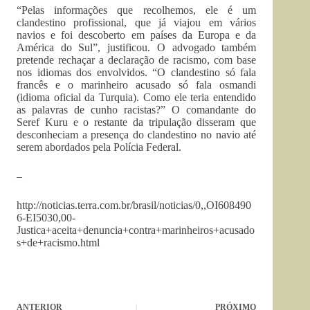
“Pelas informações que recolhemos, ele é um
clandestino profissional, que já viajou em vários
navios e foi descoberto em países da Europa e da
América do Sul”, justificou. O advogado também
pretende rechaçar a declaração de racismo, com base
nos idiomas dos envolvidos. “O clandestino só fala
francês e o marinheiro acusado só fala osmandi
(idioma oficial da Turquia). Como ele teria entendido
as palavras de cunho racistas?” O comandante do
Seref Kuru e o restante da tripulação disseram que
desconheciam a presença do clandestino no navio até
serem abordados pela Polícia Federal.
–
http://noticias.terra.com.br/brasil/noticias/0,,OI608490
6-EI5030,00-
Justica+aceita+denuncia+contra+marinheiros+acusado
s+de+racismo.html
ANTERIOR
PRÓXIMO