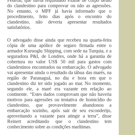
Federal, que havia requisitado exame de corpo delito
do clandestino para comprovar ou não as agressões.
No entanto, o MPF já havia informado que o
procedimento, feito dias após o encontro do
clandestino, não deveria apresentar resultados
satisfatórios.
O advogado disse ainda que recebeu na quarta-feira
cópia de uma apólice de seguro firmada entre o
armador Kuruoglu Shipping, com sede na Turquia, e a
seguradora P&I, de Londres, onde há a garantia de
cobertura no valor US$ 50 mil para gastos com
clandestinos encontrados na embarcação. O advogado
vai apresentar ainda o resultado da tábua das marés, na
região de Paranaguá, no dia e hora em que o
clandestino diz ter sido jogado ao mar. No momento,
segundo ele, a maré era vazante em relação ao
continente. “Estes dados comprovam que não haveria
motivos para agressões ou tentativa de homicídio do
clandestino, que provavelmente abandonou a
embarcação sozinho, após sair de seu esconderijo,
aproveitando a vazante para atingir a terra”, disse
Reinert acreditando que o clandestino tem
conhecimento sobre as condições marítimas.