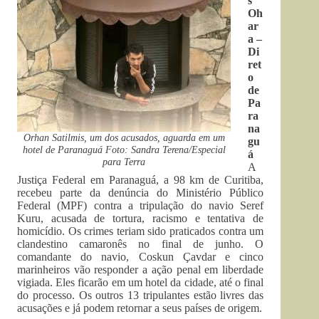
s
Oh
ar
a –
Di
ret
o
de
Pa
ra
na
Orhan Satilmis, um dos acusados, aguarda em um
gu
hotel de Paranaguá Foto: Sandra Terena/Especial
á
para Terra
A
Justiça Federal em Paranaguá, a 98 km de Curitiba,
recebeu parte da denúncia do Ministério Público
Federal (MPF) contra a tripulação do navio Seref
Kuru, acusada de tortura, racismo e tentativa de
homicídio. Os crimes teriam sido praticados contra um
clandestino camaronês no final de junho. O
comandante do navio, Coskun Çavdar e cinco
marinheiros vão responder a ação penal em liberdade
vigiada. Eles ficarão em um hotel da cidade, até o final
do processo. Os outros 13 tripulantes estão livres das
acusações e já podem retornar a seus países de origem.