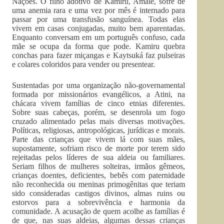
Nações. O filho adotivo de Kamiru, Amalé, sofre de
uma anemia rara e uma vez por mês é internado para
passar por uma transfusão sanguínea. Todas elas
vivem em casas conjugadas, muito bem aparentadas.
Enquanto conversam em um português confuso, cada
mãe se ocupa da forma que pode. Kamiru quebra
conchas para fazer miçangas e Kaytsuká faz pulseiras
e colares coloridos para vender ou presentear.
Sustentadas por uma organização não-governamental
formada por missionários evangélicos, a Atini, na
chácara vivem famílias de cinco etnias diferentes.
Sobre suas cabeças, porém, se desenrola um fogo
cruzado alimentado pelas mais diversas motivações.
Políticas, religiosas, antropológicas, jurídicas e morais.
Parte das crianças que vivem lá com suas mães,
supostamente, sofriam risco de morte por terem sido
rejeitadas pelos líderes de sua aldeia ou familiares.
Seriam filhos de mulheres solteiras, irmãos gêmeos,
crianças doentes, deficientes, bebês com paternidade
não reconhecida ou meninas primogênitas que teriam
sido consideradas castigos divinos, almas ruins ou
estorvos para a sobrevivência e harmonia da
comunidade. A acusação de quem acolhe as famílias é
de que, nas suas aldeias, algumas dessas crianças