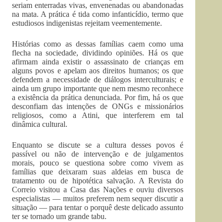
seriam enterradas vivas, envenenadas ou abandonadas
na mata. A prática é tida como infanticídio, termo que
estudiosos indigenistas rejeitam veementemente.
Histórias como as dessas famílias caem como uma
flecha na sociedade, dividindo opiniões. Há os que
afirmam ainda existir o assassinato de crianças em
alguns povos e apelam aos direitos humanos; os que
defendem a necessidade de diálogos interculturais; e
ainda um grupo importante que nem mesmo reconhece
a existência da prática denunciada. Por fim, há os que
desconfiam das intenções de ONGs e missionários
religiosos, como a Atini, que interferem em tal
dinâmica cultural.
Enquanto se discute se a cultura desses povos é
passível ou não de intervenção e de julgamentos
morais, pouco se questiona sobre como vivem as
famílias que deixaram suas aldeias em busca de
tratamento ou de hipotética salvação. A Revista do
Correio visitou a Casa das Nações e ouviu diversos
especialistas — muitos preferem nem sequer discutir a
situação — para tentar o porquê deste delicado assunto
ter se tornado um grande tabu.