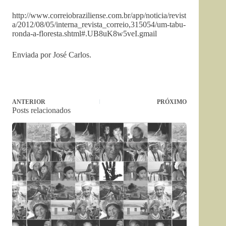
http://www.correiobraziliense.com.br/app/noticia/revist
a/2012/08/05/interna_revista_correio,315054/um-tabu-
ronda-a-floresta.shtml#.UB8uK8w5veI.gmail
Enviada por José Carlos.
ANTERIOR
PRÓXIMO
Posts relacionados