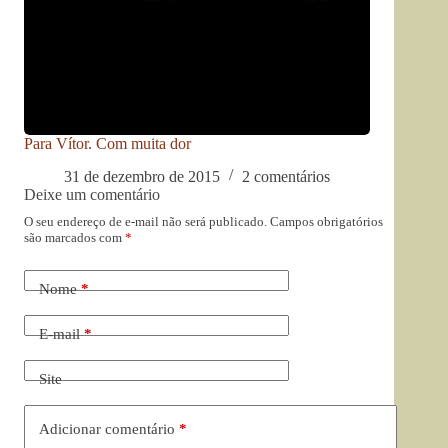
Para Vítor. Com muita dor
31 de dezembro de 2015
2 comentários
Deixe um comentário
O seu endereço de e-mail não será publicado.
Campos obrigatórios
são marcados com
*
Nome
*
E-mail
*
Site
Adicionar comentário
*