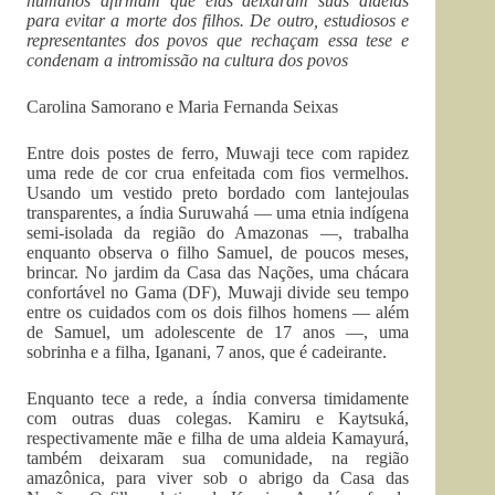
humanos afirmam que elas deixaram suas aldeias
para evitar a morte dos filhos. De outro, estudiosos e
representantes dos povos que rechaçam essa tese e
condenam a intromissão na cultura dos povos
Carolina Samorano e Maria Fernanda Seixas
Entre dois postes de ferro, Muwaji tece com rapidez
uma rede de cor crua enfeitada com fios vermelhos.
Usando um vestido preto bordado com lantejoulas
transparentes, a índia Suruwahá — uma etnia indígena
semi-isolada da região do Amazonas —, trabalha
enquanto observa o filho Samuel, de poucos meses,
brincar. No jardim da Casa das Nações, uma chácara
confortável no Gama (DF), Muwaji divide seu tempo
entre os cuidados com os dois filhos homens — além
de Samuel, um adolescente de 17 anos —, uma
sobrinha e a filha, Iganani, 7 anos, que é cadeirante.
Enquanto tece a rede, a índia conversa timidamente
com outras duas colegas. Kamiru e Kaytsuká,
respectivamente mãe e filha de uma aldeia Kamayurá,
também deixaram sua comunidade, na região
amazônica, para viver sob o abrigo da Casa das