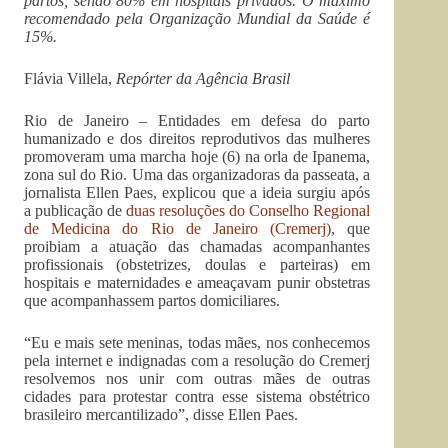
partos, sendo 80% em hospitais privados. O máximo
recomendado pela Organização Mundial da Saúde é
15%.
Flávia Villela,
Repórter da Agência Brasil
Rio de Janeiro – Entidades em defesa do parto
humanizado e dos direitos reprodutivos das mulheres
promoveram uma marcha hoje (6) na orla de Ipanema,
zona sul do Rio. Uma das organizadoras da passeata, a
jornalista Ellen Paes, explicou que a ideia surgiu após
a publicação de
duas resoluções do Conselho Regional
de Medicina do Rio de Janeiro (Cremerj)
, que
proibiam a atuação das chamadas acompanhantes
profissionais (obstetrizes, doulas e parteiras) em
hospitais e maternidades e ameaçavam punir obstetras
que acompanhassem partos domiciliares.
“Eu e mais sete meninas, todas mães, nos conhecemos
pela internet e indignadas com a resolução do Cremerj
resolvemos nos unir com outras mães de outras
cidades para protestar contra esse sistema obstétrico
brasileiro mercantilizado”, disse Ellen Paes.