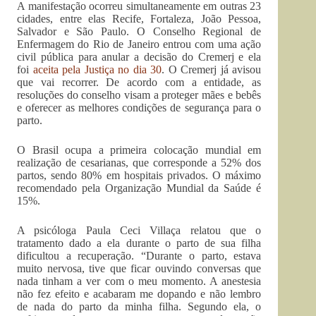
A manifestação ocorreu simultaneamente em outras 23
cidades, entre elas Recife, Fortaleza, João Pessoa,
Salvador e São Paulo. O Conselho Regional de
Enfermagem do Rio de Janeiro entrou com uma ação
civil pública para anular a decisão do Cremerj e ela
foi
aceita pela Justiça no dia 30
. O Cremerj já avisou
que vai recorrer. De acordo com a entidade, as
resoluções do conselho visam a proteger mães e bebês
e oferecer as melhores condições de segurança para o
parto.
O Brasil ocupa a primeira colocação mundial em
realização de cesarianas, que corresponde a 52% dos
partos, sendo 80% em hospitais privados. O máximo
recomendado pela Organização Mundial da Saúde é
15%.
A psicóloga Paula Ceci Villaça relatou que o
tratamento dado a ela durante o parto de sua filha
dificultou a recuperação. “Durante o parto, estava
muito nervosa, tive que ficar ouvindo conversas que
nada tinham a ver com o meu momento. A anestesia
não fez efeito e acabaram me dopando e não lembro
de nada do parto da minha filha. Segundo ela, o