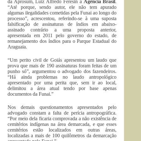
da Aprosum, Luiz Alfredo Feresin à
Agência Brasil
.
“Até porque, sendo autor, ele não tem apurado
algumas ilegalidades cometidas pela Funai ao longo do
processo”, acrescentou, referindo-se à uma suposta
falsificação de assinaturas de índios em abaixo-
assinado contrário a uma proposta anterior,
apresentada em 2011 pelo governo do estado, de
remanejamento dos índios para o Parque Estadual do
Araguaia.
“Um perito civil de Goiás apresentou um laudo que
prova que mais de 190 assinaturas foram feitas de um
punho só”, argumentou o advogado dos fazendeiros.
“Há ainda problemas no laudo antropológico
apresentado por uma perita que, sem ir ao local,
delimitou a área atual tendo por base apenas
documentos da Funai.”
Nos demais questionamentos apresentados pelo
advogado constam a falta de perícia antropográfica.
“Por meio dela ficaria comprovada a não existência de
cemitérios indígenas na área demarcada, e que esses
cemitérios estão localizados em outras áreas,
localizadas a mais de 100 quilômetros da demarcação