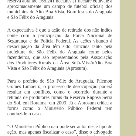
reserva abrange 165.241 hectares (1 hectare equivale a
aproximadamente um campo de futebol oficial) dos
municípios de Alto Boa Vista, Bom Jesus do Araguaia
e São Félix do Araguaia.
A expectativa é que a ação de retirada dos não índios
conte com a participação da Força Nacional de
Segurança e da Polícia Federal. As ações visando à
desocupação da área têm sido criticada tanto pela
prefeitura de São Félix do Araguaia como pelos
fazendeiros, que são representados pela Associação
dos Produtores Rurais da Área Suiá-Missú/Alto Boa
Vista e São Félix do Araguaia (Aprosum).
Para o prefeito de São Félix do Araguaia, Filemon
Gomes Limoeiro, o processo de desocupação poderá
resultar em conflitos, como o ocorrido durante a
retirada de produtores rurais da Reserva Raposa Serra
do Sol, em Roraima, em 2009. Já a Aprosum critica a
forma como o Ministério Público Federal tem
conduzido o caso.
“O Ministério Público não pode ser autor deste tipo de
ação, mas apenas fiscalizar o caso”, disse o advogado