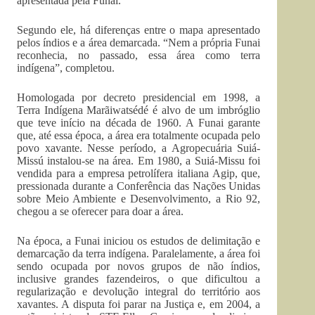
apresentada pela Funai.”
Segundo ele, há diferenças entre o mapa apresentado
pelos índios e a área demarcada. “Nem a própria Funai
reconhecia, no passado, essa área como terra
indígena”, completou.
Homologada por decreto presidencial em 1998, a
Terra Indígena Marãiwatsédé é alvo de um imbróglio
que teve início na década de 1960. A Funai garante
que, até essa época, a área era totalmente ocupada pelo
povo xavante. Nesse período, a Agropecuária Suiá-
Missú instalou-se na área. Em 1980, a Suiá-Missu foi
vendida para a empresa petrolífera italiana Agip, que,
pressionada durante a Conferência das Nações Unidas
sobre Meio Ambiente e Desenvolvimento, a Rio 92,
chegou a se oferecer para doar a área.
Na época, a Funai iniciou os estudos de delimitação e
demarcação da terra indígena. Paralelamente, a área foi
sendo ocupada por novos grupos de não índios,
inclusive grandes fazendeiros, o que dificultou a
regularização e devolução integral do território aos
xavantes. A disputa foi parar na Justiça e, em 2004, a