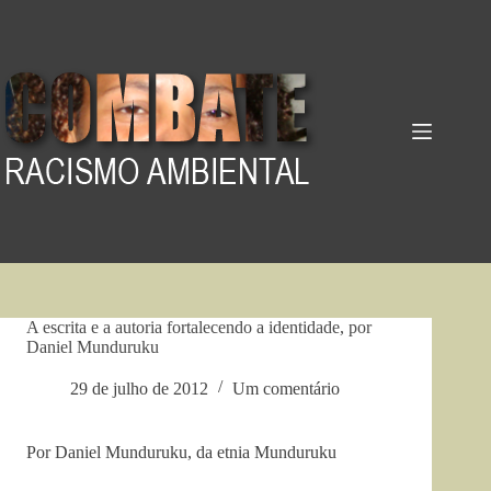
Pular
para
o
conteúdo
A escrita e a autoria fortalecendo a identidade, por
Daniel Munduruku
29 de julho de 2012
Um comentário
Por Daniel Munduruku, da etnia Munduruku