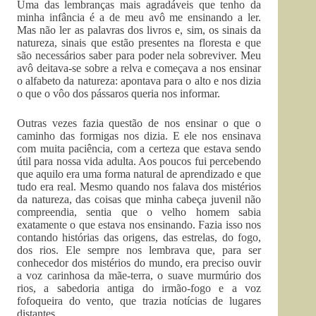
Uma das lembranças mais agradáveis que tenho da
minha infância é a de meu avô me ensinando a ler.
Mas não ler as palavras dos livros e, sim, os sinais da
natureza, sinais que estão presentes na floresta e que
são necessários saber para poder nela sobreviver. Meu
avô deitava-se sobre a relva e começava a nos ensinar
o alfabeto da natureza: apontava para o alto e nos dizia
o que o vôo dos pássaros queria nos informar.
Outras vezes fazia questão de nos ensinar o que o
caminho das formigas nos dizia. E ele nos ensinava
com muita paciência, com a certeza que estava sendo
útil para nossa vida adulta. Aos poucos fui percebendo
que aquilo era uma forma natural de aprendizado e que
tudo era real. Mesmo quando nos falava dos mistérios
da natureza, das coisas que minha cabeça juvenil não
compreendia, sentia que o velho homem sabia
exatamente o que estava nos ensinando. Fazia isso nos
contando histórias das origens, das estrelas, do fogo,
dos rios. Ele sempre nos lembrava que, para ser
conhecedor dos mistérios do mundo, era preciso ouvir
a voz carinhosa da mãe-terra, o suave murmúrio dos
rios, a sabedoria antiga do irmão-fogo e a voz
fofoqueira do vento, que trazia notícias de lugares
distantes.