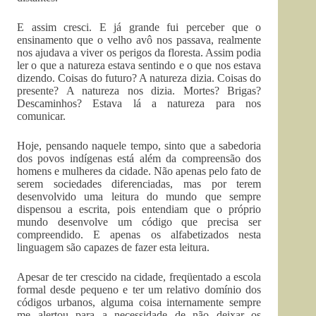
E assim cresci. E já grande fui perceber que o
ensinamento que o velho avô nos passava, realmente
nos ajudava a viver os perigos da floresta. Assim podia
ler o que a natureza estava sentindo e o que nos estava
dizendo. Coisas do futuro? A natureza dizia. Coisas do
presente? A natureza nos dizia. Mortes? Brigas?
Descaminhos? Estava lá a natureza para nos
comunicar.
Hoje, pensando naquele tempo, sinto que a sabedoria
dos povos indígenas está além da compreensão dos
homens e mulheres da cidade. Não apenas pelo fato de
serem sociedades diferenciadas, mas por terem
desenvolvido uma leitura do mundo que sempre
dispensou a escrita, pois entendiam que o próprio
mundo desenvolve um código que precisa ser
compreendido. E apenas os alfabetizados nesta
linguagem são capazes de fazer esta leitura.
Apesar de ter crescido na cidade, freqüentado a escola
formal desde pequeno e ter um relativo domínio dos
códigos urbanos, alguma coisa internamente sempre
me alertou para a necessidade de não deixar os