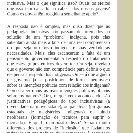
inclusiva. Mas o que significa isso? Quais os efeitos
que isso tem causado na cabeça dos nossos jovens?
Como os povos têm reagido a semelhante apelo?
A resposta não é simples, mas ouso dizer que as
pedagogias inclusivas não passam de arremedos na
solução de um “problema” indígena, pois elas
salientam ainda mais a falta de uma real compreensão
do que seja um povo indígena e suas verdadeiras
necessidades. Mais: elas escancaram a falta de um
pensamento governamental a respeito do tratamento
que estes grupos étnicos devem ter. Ou seja, revelam
que o governo não tem competência para definir o que
ele pensa a respeito dos indígenas. Ou será que alguém
de governo já se posicionou de forma inequívoca
sobre as intenções políticas com relação aos indígenas?
Como saber quais as reais intenções políticas oficiais
sobre os nativos? Ora, o que vem acontecendo são
justificativas pedagógicas do tipo inclusivistas (a
diversidade na universidade), ou paliativas (programas
estaduais de magistérios indígenas) ou ainda
neoliberais (formação de técnicos para suprir o
mercado). E qual o propósito disso? Seriam muito
diferentes dos projetos de “inclusão” que faziam os