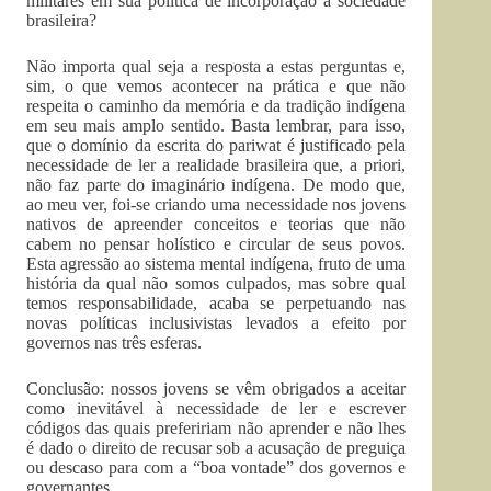
militares em sua política de incorporação à sociedade
brasileira?
Não importa qual seja a resposta a estas perguntas e,
sim, o que vemos acontecer na prática e que não
respeita o caminho da memória e da tradição indígena
em seu mais amplo sentido. Basta lembrar, para isso,
que o domínio da escrita do pariwat é justificado pela
necessidade de ler a realidade brasileira que, a priori,
não faz parte do imaginário indígena. De modo que,
ao meu ver, foi-se criando uma necessidade nos jovens
nativos de apreender conceitos e teorias que não
cabem no pensar holístico e circular de seus povos.
Esta agressão ao sistema mental indígena, fruto de uma
história da qual não somos culpados, mas sobre qual
temos responsabilidade, acaba se perpetuando nas
novas políticas inclusivistas levados a efeito por
governos nas três esferas.
Conclusão: nossos jovens se vêm obrigados a aceitar
como inevitável à necessidade de ler e escrever
códigos das quais prefeririam não aprender e não lhes
é dado o direito de recusar sob a acusação de preguiça
ou descaso para com a “boa vontade” dos governos e
governantes.