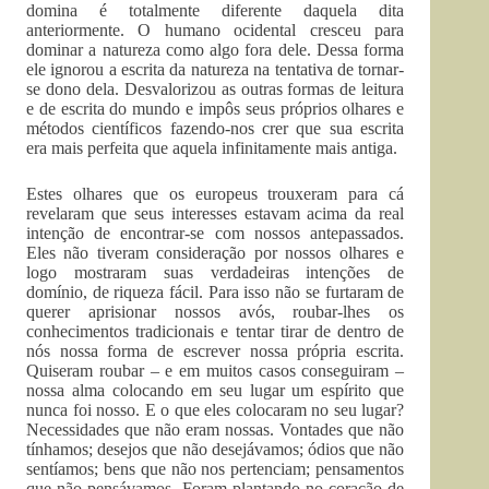
domina é totalmente diferente daquela dita
anteriormente. O humano ocidental cresceu para
dominar a natureza como algo fora dele. Dessa forma
ele ignorou a escrita da natureza na tentativa de tornar-
se dono dela. Desvalorizou as outras formas de leitura
e de escrita do mundo e impôs seus próprios olhares e
métodos científicos fazendo-nos crer que sua escrita
era mais perfeita que aquela infinitamente mais antiga.
Estes olhares que os europeus trouxeram para cá
revelaram que seus interesses estavam acima da real
intenção de encontrar-se com nossos antepassados.
Eles não tiveram consideração por nossos olhares e
logo mostraram suas verdadeiras intenções de
domínio, de riqueza fácil. Para isso não se furtaram de
querer aprisionar nossos avós, roubar-lhes os
conhecimentos tradicionais e tentar tirar de dentro de
nós nossa forma de escrever nossa própria escrita.
Quiseram roubar – e em muitos casos conseguiram –
nossa alma colocando em seu lugar um espírito que
nunca foi nosso. E o que eles colocaram no seu lugar?
Necessidades que não eram nossas. Vontades que não
tínhamos; desejos que não desejávamos; ódios que não
sentíamos; bens que não nos pertenciam; pensamentos
que não pensávamos. Foram plantando no coração de