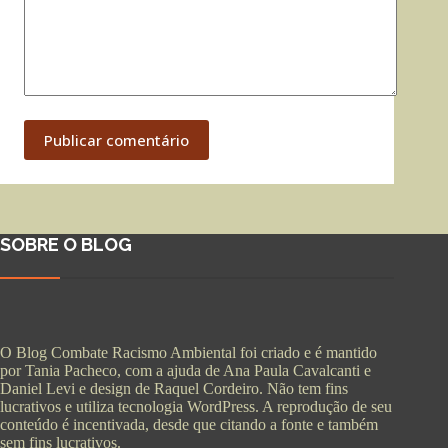
Publicar comentário
SOBRE O BLOG
O Blog Combate Racismo Ambiental foi criado e é mantido
por Tania Pacheco, com a ajuda de Ana Paula Cavalcanti e
Daniel Levi e design de Raquel Cordeiro. Não tem fins
lucrativos e utiliza tecnologia WordPress. A reprodução de seu
conteúdo é incentivada, desde que citando a fonte e também
sem fins lucrativos.