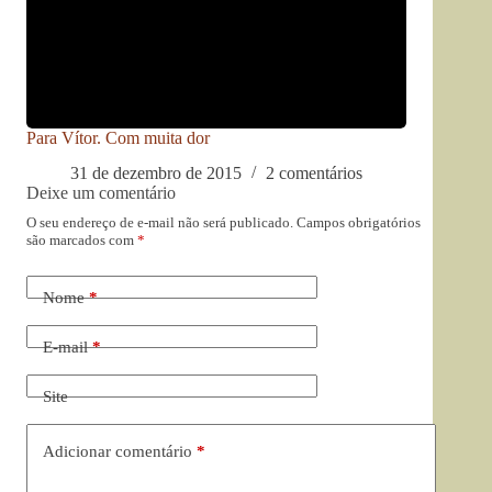
Para Vítor. Com muita dor
31 de dezembro de 2015
2 comentários
Deixe um comentário
O seu endereço de e-mail não será publicado.
Campos obrigatórios
são marcados com
*
Nome
*
E-mail
*
Site
Adicionar comentário
*