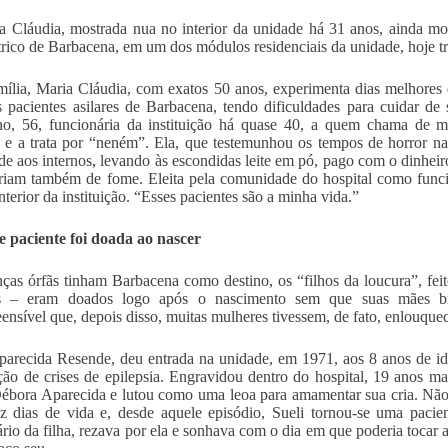
a Cláudia, mostrada nua no interior da unidade há 31 anos, ainda mor
trico de Barbacena, em um dos módulos residenciais da unidade, hoje t
ília, Maria Cláudia, com exatos 50 anos, experimenta dias melhores 
s pacientes asilares de Barbacena, tendo dificuldades para cuidar 
o, 56, funcionária da instituição há quase 40, a quem chama de m
 e a trata por “neném”. Ela, que testemunhou os tempos de horror n
de aos internos, levando às escondidas leite em pó, pago com o dinheiro
riam também de fome. Eleita pela comunidade do hospital como funcio
nterior da instituição. “Esses pacientes são a minha vida.”
e paciente foi doada ao nascer
nças órfãs tinham Barbacena como destino, os “filhos da loucura”, feit
s – eram doados logo após o nascimento sem que suas mães bio
nsível que, depois disso, muitas mulheres tivessem, de fato, enlouque
parecida Resende, deu entrada na unidade, em 1971, aos 8 anos de ida
ão de crises de epilepsia. Engravidou dentro do hospital, 19 anos ma
bora Aparecida e lutou como uma leoa para amamentar sua cria. Não 
 dias de vida e, desde aquele episódio, Sueli tornou-se uma pacie
ário da filha, rezava por ela e sonhava com o dia em que poderia tocar 