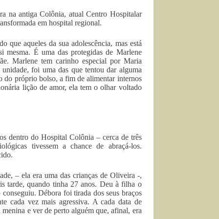
a na antiga Colônia, atual Centro Hospitalar
ransformada em hospital regional.
do que aqueles da sua adolescência, mas está
de si mesma. É uma das protegidas de Marlene
ãe. Marlene tem carinho especial por Maria
a unidade, foi uma das que tentou dar alguma
 do próprio bolso, a fim de alimentar internos
nária lição de amor, ela tem o olhar voltado
os dentro do Hospital Colônia – cerca de três
lógicas tivessem a chance de abraçá-los.
cido.
de, – ela era uma das crianças de Oliveira -,
is tarde, quando tinha 27 anos. Deu à filha o
conseguiu. Débora foi tirada dos seus braços
nte cada vez mais agressiva. A cada data de
a menina e ver de perto alguém que, afinal, era