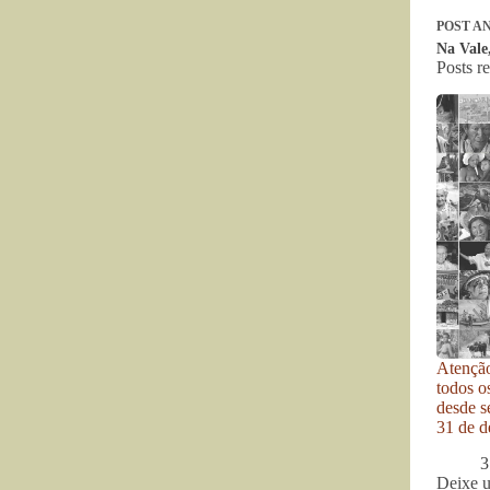
POST
AN
Na Vale
Posts r
Atenção
todos o
desde se
31 de d
3
Deixe 