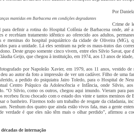
Por Daniel
anças mantidas em Barbacena em condições degradantes
Crime de l
l para definir a rotina do Hospital Colônia de Barbacena onde, até
es e recebiam tratamento idêntico ao oferecido aos adultos, permanec
 e meninas do hospital psiquiátrico da cidade de Oliveira (MG), q
ridos para a unidade. Lá eles sentiram na pele os maus-tratos das corr
dono. Deste grupo somente cinco vivem, entre eles Silvio Savat, que 
láudia Geijo, que chegou à instituição, em 1974, aos 13 anos de idade,
 fotografado por Napoleão Xavier, em 1979, aos 11 anos, vestido d
 deu ao autor da foto a impressão de ver um cadáver. Filho de uma fam
nsferido, a pedido do psiquiatra Jairo Toledo, para o Hospital de Neu
tual Centro Psíquico da Adolescência e Infância, onde Silvio, ao
o. “O Silvio, como os outros, chegou aqui imundo. Vieram para pass
 recebeu ficou chocado com o estado dos vinte e tantos meninos de B
ar o banheiro. Fizemos todo um trabalho de resgate da cidadania, inc
ham. Nenhum dos quatro que ainda estão vivos fala, mas a gente entend
 de verdade é que eles não têm mais o olhar perdido”, afirmou a 
 décadas de internação