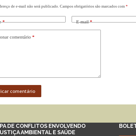
dereço de e-mail não será publicado.
Campos obrigatórios são marcados com
*
e
*
E-mail
*
onar comentário
*
licar comentário
PA DE CONFLITOS ENVOLVENDO
BOLE
JUSTIÇA AMBIENTAL E SAÚDE