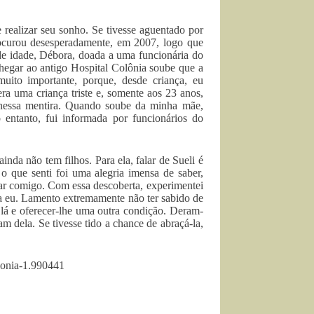
e realizar seu sonho. Se tivesse aguentado por
ocurou desesperadamente, em 2007, logo que
e idade, Débora, doada a uma funcionária do
 chegar ao antigo Hospital Colônia soube que a
uito importante, porque, desde criança, eu
ra uma criança triste e, somente aos 23 anos,
nessa mentira. Quando soube da minha mãe,
entanto, fui informada por funcionários do
da não tem filhos. Para ela, falar de Sueli é
 que senti foi uma alegria imensa de saber,
car comigo. Com essa descoberta, experimentei
ra eu. Lamento extremamente não ter sabido de
de lá e oferecer-lhe uma outra condição. Deram-
dela. Se tivesse tido a chance de abraçá-la,
lonia-1.990441