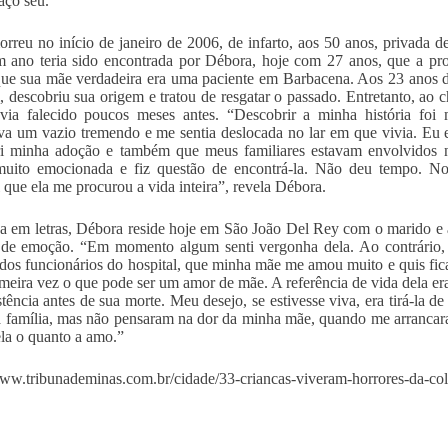
ço seu.
orreu no início de janeiro de 2006, de infarto, aos 50 anos, privada d
 ano teria sido encontrada por Débora, hoje com 27 anos, que a pr
ue sua mãe verdadeira era uma paciente em Barbacena. Aos 23 anos d
l, descobriu sua origem e tratou de resgatar o passado. Entretanto, ao
ia falecido poucos meses antes. “Descobrir a minha história foi m
va um vazio tremendo e me sentia deslocada no lar em que vivia. Eu e
ri minha adoção e também que meus familiares estavam envolvidos 
muito emocionada e fiz questão de encontrá-la. Não deu tempo. No 
l que ela me procurou a vida inteira”, revela Débora.
 em letras, Débora reside hoje em São João Del Rey com o marido e ain
de emoção. “Em momento algum senti vergonha dela. Ao contrário, o
 dos funcionários do hospital, que minha mãe me amou muito e quis fi
imeira vez o que pode ser um amor de mãe. A referência de vida dela e
stência antes de sua morte. Meu desejo, se estivesse viva, era tirá-la 
família, mas não pensaram na dor da minha mãe, quando me arrancaram 
 ela o quanto a amo.”
www.tribunademinas.com.br/cidade/33-criancas-viveram-horrores-da-co