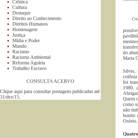
Crônica
Cultura
Destaque
Direito ao Conhecimento
Cri
Direitos Humanos
Homenagem
possíve
Justiça
pavilhõ
Mídia e Poder
meninos
Mundo
transfe
Racismo
do aban
Racismo Ambiental
Maria C
Reforma Agrária
Trabalho Escravo
Silvio,
colônia
CONSULTA ACERVO
foi tra
1980, a
Clique aqui para consultar postagens publicadas até
Abrigad
31/dez/15
.
Quem os
como us
não tin
bonito
Osório.
Quatro