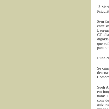
Já Mari
Psiquiá
Sem fam
entre o
Laurean
Cláudia
dignida
que sof
para o i
Filha d
Se cria
dezena
Compree
Sueli A
em funç
nome Dé
com dez
anivers