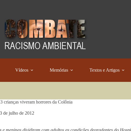
Vídeos
Memórias
Textos e Artigos
 crianças viveram horrores da Colônia
3 de julho de 2012
 e meninas dividiram com adultos as condições degradantes do Hosp