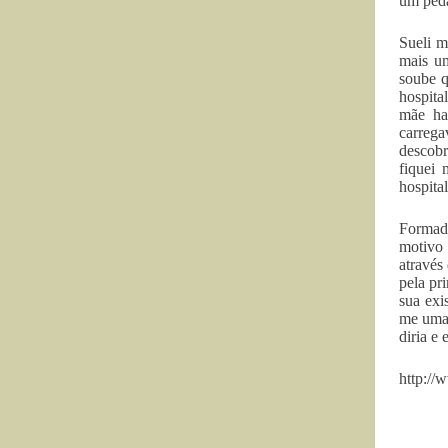
um peda
Sueli m
mais um
soube q
hospita
mãe hav
carrega
descob
fiquei 
hospita
Formada
motivo 
através
pela pr
sua exi
me uma 
diria e
http://