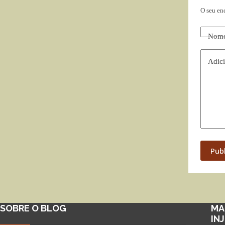
O seu en
Nom
Adici
Pub
SOBRE O BLOG
MA
IN