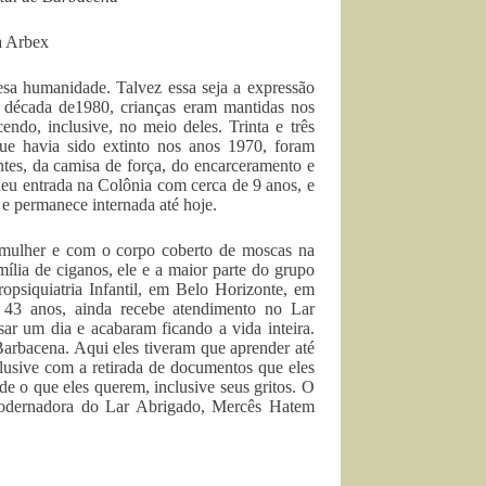
a Arbex
esa humanidade. Talvez essa seja a expressão
 a década de1980, crianças eram mantidas nos
endo, inclusive, no meio deles. Trinta e três
ue havia sido extinto nos anos 1970, foram
entes, da camisa de força, do encarceramento e
deu entrada na Colônia com cerca de 9 anos, e
 e permanece internada até hoje.
e mulher e com o corpo coberto de moscas na
ília de ciganos, ele e a maior parte do grupo
ropsiquiatria Infantil, em Belo Horizonte, em
s 43 anos, ainda recebe atendimento no Lar
ar um dia e acabaram ficando a vida inteira.
arbacena. Aqui eles tiveram que aprender até
lusive com a retirada de documentos que eles
e o que eles querem, inclusive seus gritos. O
coodernadora do Lar Abrigado, Mercês Hatem