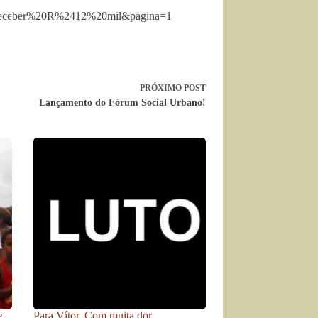
eceber%20R%2412%20mil&pagina=1
PRÓXIMO
POST
Lançamento do Fórum Social Urbano!
e
Para Vítor. Com muita dor