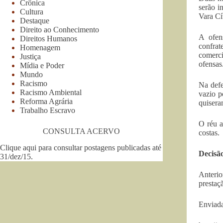
Crônica
serão i
Cultura
Vara Cí
Destaque
Direito ao Conhecimento
A ofen
Direitos Humanos
confrat
Homenagem
comerci
Justiça
ofensas
Mídia e Poder
Mundo
Racismo
Na defe
Racismo Ambiental
vazio p
Reforma Agrária
quisera
Trabalho Escravo
O réu a
CONSULTA ACERVO
costas.
Clique aqui para consultar postagens publicadas até
Decisã
31/dez/15
.
Anterio
prestaç
Enviada