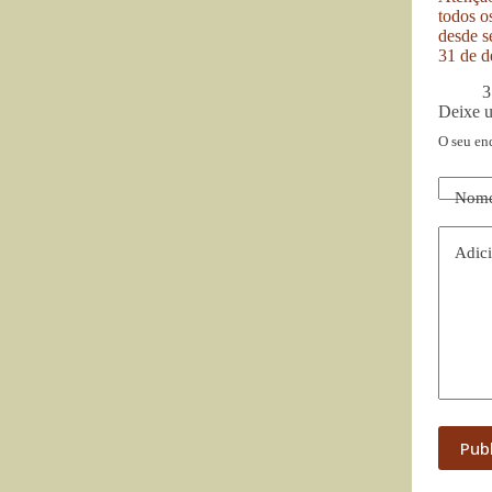
todos o
desde se
31 de d
3
Deixe 
O seu en
Nom
Adici
Pub