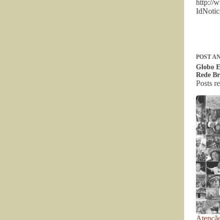
http://
IdNoti
POST
AN
Globo E
Rede Br
Posts r
Atenção