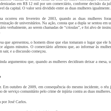
ndenizadas em R$ 12 mil por um comerciário, conforme decisão da ju
vel da capital. O valor será dividido entre as duas mulheres igualmente.
sa ocorreu em fevereiro de 2003, quando as duas mulheres fora
ernização de universitários. Na ação, consta que a dupla se sentou em u
ário verbalmente, ao serem chamadas de “crioulas”, e foi alvo de insin
.
sa que apresentou, o homem disse que elas tomaram o lugar que ele h
or alguns minutos. O comerciário afirmou que, ao informar às mulhere
m sair, e a discussão começou.
inda argumentou que, quando as mulheres decidiram deixar a mesa, 
o
r. Em outubro de 2009, em consequência do mesmo incidente, o réu 
ão de serviço comunitário pelo crime de injúria contra as duas mulheres.
 por José Carlos.