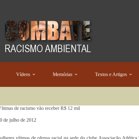
Vídeos
Memórias
Textos e Artigos
timas de racismo vão receber R$ 12 mil
0 de julho de 2012
lheres vítimas de ofensa racial na sede do clube Associação Atléti