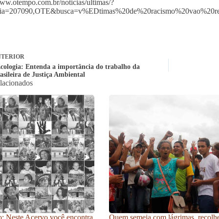
www.otempo.com.br/noticias/ultimas/?
cia=207090,OTE&busca=v%EDtimas%20de%20racismo%20vao%20r
TERIOR
cologia: Entenda a importância do trabalho da
asileira de Justiça Ambiental
elacionados
: Neste Acervo você encontra
Quem semeia com lágrimas, recolh