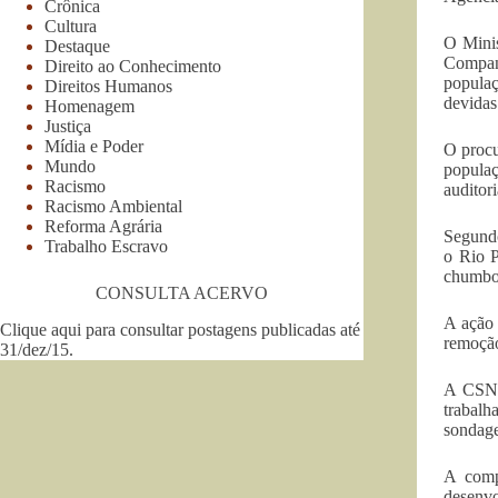
Crônica
Cultura
O Minis
Destaque
Companh
Direito ao Conhecimento
populaç
Direitos Humanos
devidas
Homenagem
Justiça
Mídia e Poder
O procu
Mundo
popula
Racismo
auditor
Racismo Ambiental
Reforma Agrária
Segundo
Trabalho Escravo
o Rio P
chumbo,
CONSULTA ACERVO
A ação 
Clique aqui para consultar postagens publicadas até
remoção
31/dez/15
.
A CSN s
trabalh
sondage
A comp
desenvo