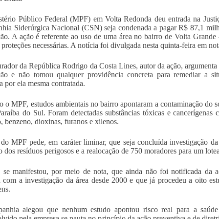
tério Público Federal (MPF) em Volta Redonda deu entrada na Justi
ia Siderúrgica Nacional (CSN) seja condenada a pagar R$ 87,1 milh
ão. A ação é referente ao uso de uma área no bairro de Volta Grande 4
 proteções necessárias. A notícia foi divulgada nesta quinta-feira em n
rador da República Rodrigo da Costa Lines, autor da ação, argumenta 
ção e não tomou qualquer providência concreta para remediar a s
ia por ela mesma contratada.
 o MPF, estudos ambientais no bairro apontaram a contaminação do so
araíba do Sul. Foram detectadas substâncias tóxicas e cancerígenas c
 benzeno, dioxinas, furanos e xilenos.
do MPF pede, em caráter liminar, que seja concluída investigação d
 dos resíduos perigosos e a realocação de 750 moradores para um lote
e manifestou, por meio de nota, que ainda não foi notificada da aç
a com a investigação da área desde 2000 e que já procedeu a oito est
ns.
anhia alegou que nenhum estudo apontou risco real para a saúde
lvido pela empresa se pauta no princípio da ação preventiva e de dir