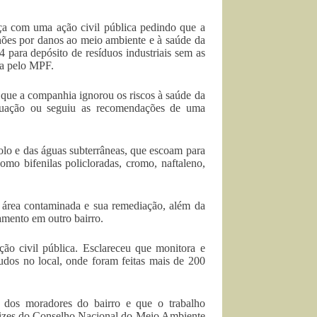
ça com uma ação civil pública pedindo que a
ões por danos ao meio ambiente e à saúde da
 para depósito de resíduos industriais sem as
ota pelo MPF.
que a companhia ignorou os riscos à saúde da
ituação ou seguiu as recomendações de uma
lo e das águas subterrâneas, que escoam para
omo bifenilas policloradas, cromo, naftaleno,
a área contaminada e sua remediação, além da
amento em outro bairro.
ão civil pública. Esclareceu que monitora e
udos no local, onde foram feitas mais de 200
 dos moradores do bairro e que o trabalho
etrizes do Conselho Nacional do Meio Ambiente