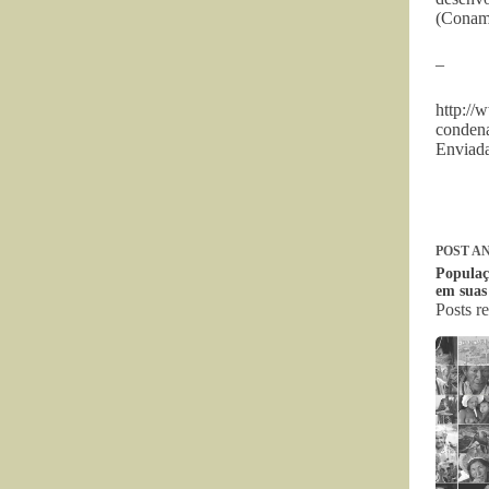
(Conam
–
http://
conden
Enviada
POST
AN
Populaçõ
em suas
Posts r