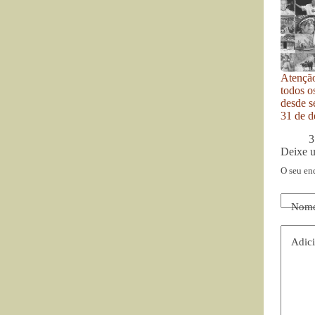
Atenção
todos o
desde se
31 de d
3
Deixe 
O seu en
Nom
Adici