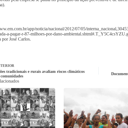
a).
www.em.com.br/app/noticia/nacional/2012/07/05/interna_nacional,30453
ada-a-pagar-r-87-milhoes-por-dano-ambiental.shtml#.T_Y5C4csYZU.
 por José Carlos.
TERIOR
es tradicionais e rurais avaliam riscos climáticos
Documento
 comunidades
elacionados