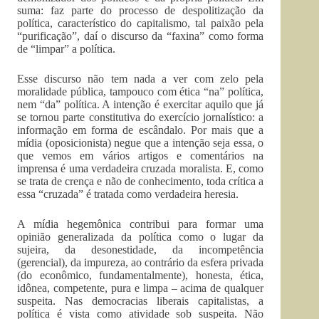
suma: faz parte do processo de despolitização da
política, característico do capitalismo, tal paixão pela
“purificação”, daí o discurso da “faxina” como forma
de “limpar” a política.
Esse discurso não tem nada a ver com zelo pela
moralidade pública, tampouco com ética “na” política,
nem “da” política. A intenção é exercitar aquilo que já
se tornou parte constitutiva do exercício jornalístico: a
informação em forma de escândalo. Por mais que a
mídia (oposicionista) negue que a intenção seja essa, o
que vemos em vários artigos e comentários na
imprensa é uma verdadeira cruzada moralista. E, como
se trata de crença e não de conhecimento, toda crítica a
essa “cruzada” é tratada como verdadeira heresia.
A mídia hegemônica contribui para formar uma
opinião generalizada da política como o lugar da
sujeira, da desonestidade, da incompetência
(gerencial), da impureza, ao contrário da esfera privada
(do econômico, fundamentalmente), honesta, ética,
idônea, competente, pura e limpa – acima de qualquer
suspeita. Nas democracias liberais capitalistas, a
política é vista como atividade sob suspeita. Não