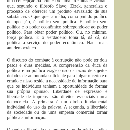
uma concepção da política de uma “Realidade Virtual”
que, segundo o filósofo Slavoj Zizek, generaliza o
processo de oferecer um produto esvaziado de sua
substância. O que quer a mídia, como partido político
de oposição, é política sem política. E política sem
política é o poder econômico sobrepondo-se ao poder
político. Para obter poder político. Ou, no mínimo,
força política. É o verdadeiro toma lá, dá cá, da
política a serviço do poder econômico. Nada mais
antidemocrático.
O discurso do combate à corrupção não pode ter dois
pesos e duas medidas. A compreensão da ética da
política e na política exige o uso da razão de sujeitos
dotados de autonomia suficiente para julgar o certo e o
errado e nisso reside a necessidade de informação para
que os indivíduos tenham a oportunidade de formar
sua própria opinião. Liberdade de expressão e
liberdade de imprensa são direitos essenciais numa
democracia. A primeira é um direito fundamental
individual do uso da palavra. A segunda, a liberdade
da sociedade ou de uma empresa comercial tornar
pública a informação.
Quando a liberdade de imprensa, ou de mídia, abdica