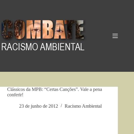
Pular
para
o
conteúdo
Clássicos da MPB: “Certas Canções”. Vale a pena
conferir!
23 de junho de 2012
Racismo Ambiental