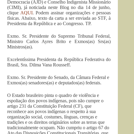
Democracia (AJD) e Conselho Indigenista Missionário
(CIMI), já noticiada neste Blog no dia 14 de junho,
clique
AQUI
. Podem assinar organizações e pessoas
físicas. Abaixo, texto da carta a ser enviada ao STF, à
Presidenta da República e ao Congresso. TP.
Exmo. Sr. Presidente do Supremo Tribunal Federal,
Ministro Carlos Ayres Brito e Exmos(as) Srs(as)
Ministros(as).
Excelentíssima Presidenta da República Federativa do
Brasil, Sra. Dilma Vana Rousseff.
Exmo. Sr. Presidente do Senado, da Câmara Federal e
Exmos(as) senadores(as) e deputados(as) federais.
O Estado brasileiro pinta o quadro de violência e
espoliação dos povos indígenas, pois não cumpre o
artigo 231 da Constituição Federal (CF), que
reconhece aos povos indígenas o respeito à sua
organização social, costumes, línguas, crenças e
tradições e os direitos originários sobre as terras que
tradicionalmente ocupam. Não cumpriu o artigo 67 do
Ato das Disposições Constitucionais Transitórias, que