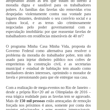
atropelando assim as leis que tratam do direito a
moradia digna e saudável para os trabalhadores
pobres. As famílias das favelas são removidas e/ou
despejadas violentamente contra sua vontade para
lugares distantes, destruindo o seu convívio social e a
cultura local, e as terras são criminosamente
negociadas pelo poder governamental com a
especulação imobiliária: por que reassentar favelas de
trabalhadores em residências miseráveis de 40 m²?
O programa Minha Casa Minha Vida, proposta do
Governo Federal como alternativa para resolver o
problema da moradia do trabalhador pobre, tem sido
usado para injetar dinheiro público nos cofres de
empreiteiras da construção civil, e as secretarias
municipal e estadual de habitação tem atuado como
mediadores destes interesses, oprimindo o morador de
favela e pressionando para que ele entregue sua casa.
Com a realização de mega-eventos no Rio de Janeiro –
desde a própria Rio+20 até as Olimpíadas de 2016 –
essa trágica realidade para as favelas tem se agravado.
Mais de
150 mil pessoas
estão ameaçadas de remoção
forçada nos próximos 4 anos, somente por conta dos
projetos relacionados a estes eventos internacionais.