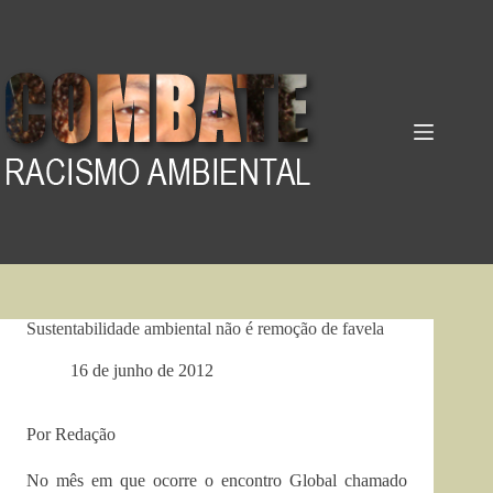
Pular
para
o
conteúdo
Sustentabilidade ambiental não é remoção de favela
16 de junho de 2012
Por Redação
No mês em que ocorre o encontro Global chamado