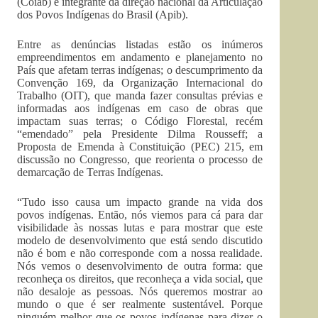
(Coiab) e integrante da direção nacional da Articulação
dos Povos Indígenas do Brasil (Apib).
Entre as denúncias listadas estão os inúmeros
empreendimentos em andamento e planejamento no
País que afetam terras indígenas; o descumprimento da
Convenção 169, da Organização Internacional do
Trabalho (OIT), que manda fazer consultas prévias e
informadas aos indígenas em caso de obras que
impactam suas terras; o Código Florestal, recém
“emendado” pela Presidente Dilma Rousseff; a
Proposta de Emenda à Constituição (PEC) 215, em
discussão no Congresso, que reorienta o processo de
demarcação de Terras Indígenas.
“Tudo isso causa um impacto grande na vida dos
povos indígenas. Então, nós viemos para cá para dar
visibilidade às nossas lutas e para mostrar que este
modelo de desenvolvimento que está sendo discutido
não é bom e não corresponde com a nossa realidade.
Nós vemos o desenvolvimento de outra forma: que
reconheça os direitos, que reconheça a vida social, que
não desaloje as pessoas. Nós queremos mostrar ao
mundo o que é ser realmente sustentável. Porque
ninguém melhor que os povos indígenas para dizer o