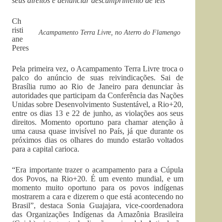
seus direitos e denunciar descumprimento de leis
Ch
risti
Acampamento Terra Livre, no Aterro do Flamengo
ane
Peres
Pela primeira vez, o Acampamento Terra Livre troca o
palco do anúncio de suas reivindicações. Sai de
Brasília rumo ao Rio de Janeiro para denunciar às
autoridades que participam da Conferência das Nações
Unidas sobre Desenvolvimento Sustentável, a Rio+20,
entre os dias 13 e 22 de junho, as violações aos seus
direitos. Momento oportuno para chamar atenção à
uma causa quase invisível no País, já que durante os
próximos dias os olhares do mundo estarão voltados
para a capital carioca.
“Era importante trazer o acampamento para a Cúpula
dos Povos, na Rio+20. É um evento mundial, e um
momento muito oportuno para os povos indígenas
mostrarem a cara e dizerem o que está acontecendo no
Brasil”, destaca Sonia Guajajara, vice-coordenadora
das Organizações Indígenas da Amazônia Brasileira