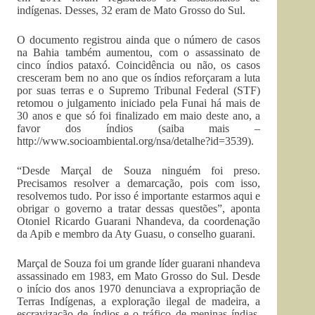
indígenas. Desses, 32 eram de Mato Grosso do Sul.
O documento registrou ainda que o número de casos
na Bahia também aumentou, com o assassinato de
cinco índios pataxó. Coincidência ou não, os casos
cresceram bem no ano que os índios reforçaram a luta
por suas terras e o Supremo Tribunal Federal (STF)
retomou o julgamento iniciado pela Funai há mais de
30 anos e que só foi finalizado em maio deste ano, a
favor dos índios (saiba mais –
http://www.socioambiental.org/nsa/detalhe?id=3539).
“Desde Marçal de Souza ninguém foi preso.
Precisamos resolver a demarcação, pois com isso,
resolvemos tudo. Por isso é importante estarmos aqui e
obrigar o governo a tratar dessas questões”, aponta
Otoniel Ricardo Guarani Nhandeva, da coordenação
da Apib e membro da Aty Guasu, o conselho guarani.
Marçal de Souza foi um grande líder guarani nhandeva
assassinado em 1983, em Mato Grosso do Sul. Desde
o início dos anos 1970 denunciava a expropriação de
Terras Indígenas, a exploração ilegal de madeira, a
escravização de índios e o tráfico de meninas índias.