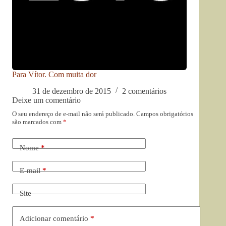
Para Vítor. Com muita dor
31 de dezembro de 2015
2 comentários
Deixe um comentário
O seu endereço de e-mail não será publicado.
Campos obrigatórios
são marcados com
*
Nome
*
E-mail
*
Site
Adicionar comentário
*