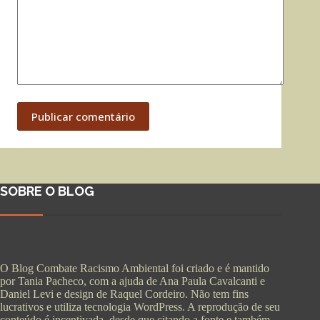
Publicar comentário
SOBRE O BLOG
O Blog Combate Racismo Ambiental foi criado e é mantido
por Tania Pacheco, com a ajuda de Ana Paula Cavalcanti e
Daniel Levi e design de Raquel Cordeiro. Não tem fins
lucrativos e utiliza tecnologia WordPress. A reprodução de seu
conteúdo é incentivada, desde que citando a fonte e também