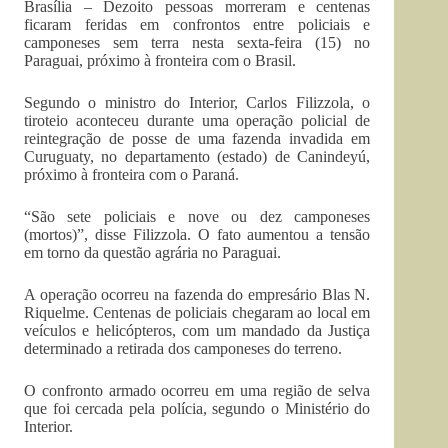
Brasília – Dezoito pessoas morreram e centenas
ficaram feridas em confrontos entre policiais e
camponeses sem terra nesta sexta-feira (15) no
Paraguai, próximo à fronteira com o Brasil.
Segundo o ministro do Interior, Carlos Filizzola, o
tiroteio aconteceu durante uma operação policial de
reintegração de posse de uma fazenda invadida em
Curuguaty, no departamento (estado) de Canindeyú,
próximo à fronteira com o Paraná.
“São sete policiais e nove ou dez camponeses
(mortos)”, disse Filizzola. O fato aumentou a tensão
em torno da questão agrária no Paraguai.
A operação ocorreu na fazenda do empresário Blas N.
Riquelme. Centenas de policiais chegaram ao local em
veículos e helicópteros, com um mandado da Justiça
determinado a retirada dos camponeses do terreno.
O confronto armado ocorreu em uma região de selva
que foi cercada pela polícia, segundo o Ministério do
Interior.