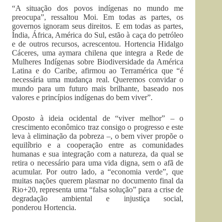
“A situação dos povos indígenas no mundo me
preocupa”, ressaltou Moi. Em todas as partes, os
governos ignoram seus direitos. E em todas as partes,
Índia, África, América do Sul, estão à caça do petróleo
e de outros recursos, acrescentou. Hortencia Hidalgo
Cáceres, uma aymara chilena que integra a Rede de
Mulheres Indígenas sobre Biodiversidade da América
Latina e do Caribe, afirmou ao Terramérica que “é
necessária uma mudança real. Queremos convidar o
mundo para um futuro mais brilhante, baseado nos
valores e princípios indígenas do bem viver”.
Oposto à ideia ocidental de “viver melhor” – o
crescimento econômico traz consigo o progresso e este
leva à eliminação da pobreza –, o bem viver propõe o
equilíbrio e a cooperação entre as comunidades
humanas e sua integração com a natureza, da qual se
retira o necessário para uma vida digna, sem o afã de
acumular. Por outro lado, a “economia verde”, que
muitas nações querem plasmar no documento final da
Rio+20, representa uma “falsa solução” para a crise de
degradação ambiental e injustiça social,
ponderou Hortencia.