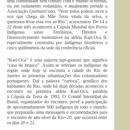
uma comunidade sem contato com o mundo ocidental,
ou em isolamento voluntário, e atualmente preside a
Associação Quehueri’ono. “Nem todos podem ouvir a
voz que chega da Mãe Terra vinda da selva, e
queremos levar essa voz ao Rio”, acrescentou. De 14 a
22 deste mês acontecerá a Cúpula Mundial dos Povos
Indígenas sobre Territórios, Direitos e
Desenvolvimento Sustentável na aldeia Kari-Oca II,
especialmente construída por indígenas brasileiros a
cinco quilômetros da sede da conferência oficial.
“Kari-Oca” é uma palavra tupi-guarani que significa
“casa de branco”. Assim se referiam os indígenas da
região onde hoje se encontra a cidade do Rio de
Janeiro às primeiras urbanizações dos colonizadores
portugueses. Daí a palavra “carioca”, gentílico dos
habitantes do Rio, onde há duas décadas aconteceu o
encontro na primeira aldeia Kari-Oca, paralela
à Cúpula da Terra de 1992. O Comitê Intertribal do
Brasil, organizador do encontro, prevê a participação
de aproximadamente 600 indígenas de todo o mundo,
que prepararão uma mensagem e recomendações para
o encontro de alto nível da Rio+20, que ocorrerá entre
os dias 20 e 22.