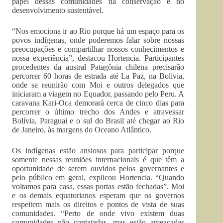
papel dessas comunidades na conservação e no
desenvolvimento sustentável.
“Nos emociona ir ao Rio porque há um espaço para os
povos indígenas, onde poderemos falar sobre nossas
preocupações e compartilhar nossos conhecimentos e
nossa experiência”, destacou Hortencia. Participantes
procedentes da austral Patagônia chilena precisarão
percorrer 60 horas de estrada até La Paz, na Bolívia,
onde se reunirão com Moi e outros delegados que
iniciaram a viagem no Equador, passando pelo Peru. A
caravana Kari-Oca demorará cerca de cinco dias para
percorrer o último trecho dos Andes e atravessar
Bolívia, Paraguai e o sul do Brasil até chegar ao Rio
de Janeiro, às margens do Oceano Atlântico.
Os indígenas estão ansiosos para participar porque
somente nessas reuniões internacionais é que têm a
oportunidade de serem ouvidos pelos governantes e
pelo público em geral, explicou Hortencia. “Quando
voltamos para casa, essas portas estão fechadas”. Moi
e os demais equatorianos esperam que os governos
respeitem mais os direitos e pontos de vista de suas
comunidades. “Perto de onde vivo existem duas
comunidades não contatadas, mas estão ameaçadas