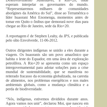
Desenvolvimento Sustentável, a Rio+20, onde
esperam interpelar os governantes do mundo.
“Representaremos milhares de comunidades
aborígines da América do Sul”, disse ao Terramérica o
líder huaorani Moi Enomenga, momentos antes de
tomar em Quito o ônibus que demorará nove dias para
chegar ao Rio de Janeiro, sede da Rio+20.
A reportagem é de Stephen Leahy, da
IPS
, e publicada
pelo sítio Envolverde, 11-06-2012.
Outros dirigentes indígenas se unirão a eles durante a
viagem. Os huaoranis são um povo amazônico que
habita o leste do Equador, em uma área de exploração
petrolífera. A Rio+20 se apresenta como um espaço
intergovernamental para adotar soluções para a crise
mundial de sustentabilidade, que se manifesta no
reiterado fracasso da economia globalizada, na carestia
de alimentos, nos problemas energéticos e nos males
ambientais globais, como a mudança climática e a
perda de biodiversidade.
“Nós, indígenas, estivemos divididos durante anos.
Agora vamos nos unir”, declarou Moi, que nasceu em