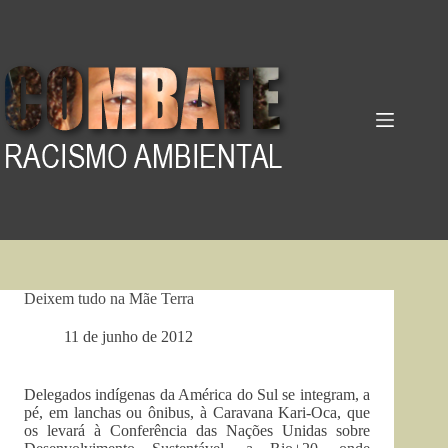
Pular
para
o
conteúdo
Deixem tudo na Mãe Terra
11 de junho de 2012
Delegados indígenas da América do Sul se integram, a
pé, em lanchas ou ônibus, à Caravana Kari-Oca, que
os levará à Conferência das Nações Unidas sobre