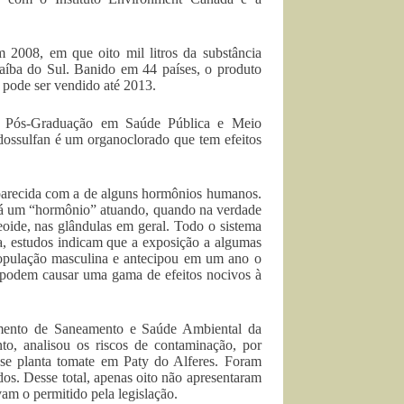
 2008, em que oito mil litros da substância
aíba do Sul. Banido em 44 países, o produto
s pode ser vendido até 2013.
e Pós-Graduação em Saúde Pública e Meio
dossulfan é um organoclorado que tem efeitos
 parecida com a de alguns hormônios humanos.
há um “hormônio” atuando, quando na verdade
eoide, nas glândulas em geral. Todo o sistema
, estudos indicam que a exposição a algumas
 população masculina e antecipou em um ano o
s podem causar uma gama de efeitos nocivos à
amento de Saneamento e Saúde Ambiental da
o, analisou os riscos de contaminação, por
 se planta tomate em Paty do Alferes. Foram
dos. Desse total, apenas oito não apresentaram
am o permitido pela legislação.