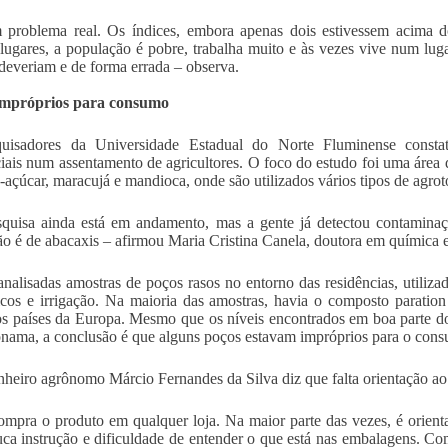
problema real. Os índices, embora apenas dois estivessem acima do
lugares, a população é pobre, trabalha muito e às vezes vive num lug
deveriam e de forma errada – observa.
impróprios para consumo
quisadores da Universidade Estadual do Norte Fluminense consta
ciais num assentamento de agricultores. O foco do estudo foi uma área d
-açúcar, maracujá e mandioca, onde são utilizados vários tipos de agrot
quisa ainda está em andamento, mas a gente já detectou contamina
ão é de abacaxis – afirmou Maria Cristina Canela, doutora em química 
nalisadas amostras de poços rasos no entorno das residências, utiliza
cos e irrigação. Na maioria das amostras, havia o composto paration
os países da Europa. Mesmo que os níveis encontrados em boa parte do
nama, a conclusão é que alguns poços estavam impróprios para o con
heiro agrônomo Márcio Fernandes da Silva diz que falta orientação ao
ompra o produto em qualquer loja. Na maior parte das vezes, é orient
ca instrução e dificuldade de entender o que está nas embalagens. Co