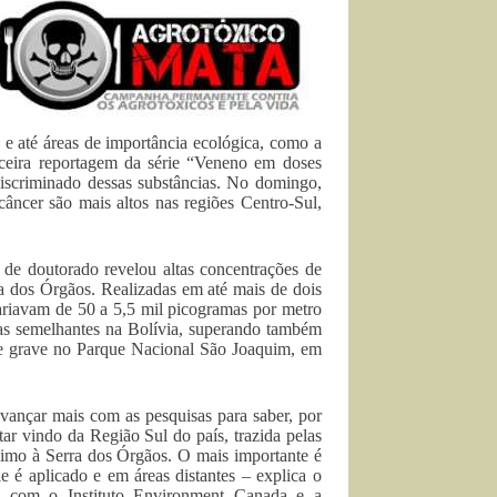
 e até áreas de importância ecológica, como a
ceira reportagem da série “Veneno em doses
discriminado dessas substâncias. No domingo,
câncer são mais altos nas regiões Centro-Sul,
de doutorado revelou altas concentrações de
a dos Órgãos. Realizadas em até mais de dois
variavam de 50 a 5,5 mil picogramas por metro
sas semelhantes na Bolívia, superando também
te grave no Parque Nacional São Joaquim, em
vançar mais com as pesquisas para saber, por
ar vindo da Região Sul do país, trazida pelas
óximo à Serra dos Órgãos. O mais importante é
e é aplicado e em áreas distantes – explica o
ia com o Instituto Environment Canada e a