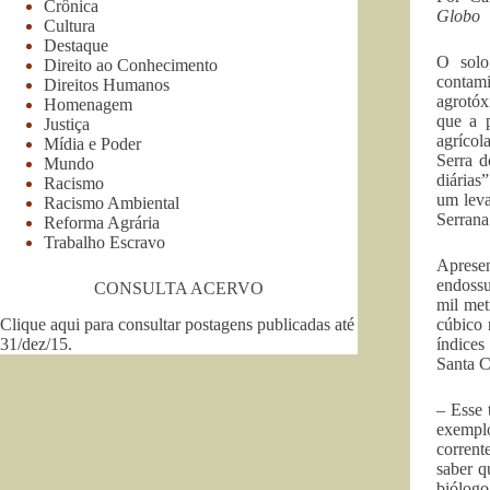
Crônica
Globo
Cultura
Destaque
O solo
Direito ao Conhecimento
contam
Direitos Humanos
agrotó
Homenagem
que a 
Justiça
agrícol
Mídia e Poder
Serra d
Mundo
diárias
Racismo
um leva
Racismo Ambiental
Serrana
Reforma Agrária
Trabalho Escravo
Apresen
endossu
CONSULTA ACERVO
mil met
Clique aqui para consultar postagens publicadas até
cúbico 
31/dez/15
.
índices
Santa C
– Esse 
exemplo
corrent
saber q
biólog