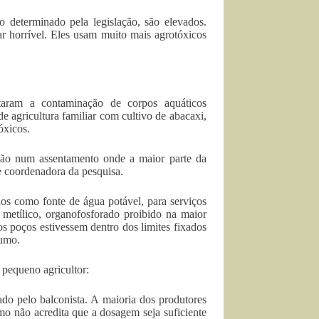
 determinado pela legislação, são elevados.
ar horrível. Eles usam muito mais agrotóxicos
taram a contaminação de corpos aquáticos
e agricultura familiar com cultivo de abacaxi,
óxicos.
ção num assentamento onde a maior parte da
e coordenadora da pesquisa.
dos como fonte de água potável, para serviços
 metílico, organofosforado proibido na maior
s poços estivessem dentro dos limites fixados
sumo.
 pequeno agricultor:
ado pelo balconista. A maioria dos produtores
mo não acredita que a dosagem seja suficiente