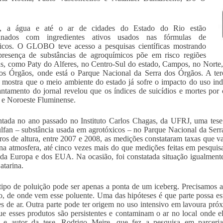
, a água e até o ar de cidades do Estado do Rio estão
inados com ingredientes ativos usados nas fórmulas de
xicos. O GLOBO teve acesso a pesquisas científicas mostrando
presença de substâncias de agroquímicos põe em risco regiões
as, como Paty do Alferes, no Centro-Sul do estado, Campos, no Norte,
os Órgãos, onde está o Parque Nacional da Serra dos Órgãos. A ter
” mostra que o meio ambiente do estado já sofre o impacto do uso in
ntamento do jornal revelou que os índices de suicídios e mortes por 
 e Noroeste Fluminense.
tada no ano passado no Instituto Carlos Chagas, da UFRJ, uma tese 
lfan – substância usada em agrotóxicos – no Parque Nacional da Serr
ros de altura, entre 2007 e 2008, as medições constataram taxas que 
na atmosfera, até cinco vezes mais do que medições feitas em pesqui
 da Europa e dos EUA. Na ocasião, foi constatada situação igualmen
atarina.
tipo de poluição pode ser apenas a ponta de um iceberg. Precisamos a
, de onde vem esse poluente. Uma das hipóteses é que parte possa est
es de ar. Outra parte pode ter origem no uso intensivo em lavoura pr
ue esses produtos são persistentes e contaminam o ar no local onde el
o e autor da tese, Rodrigo Meire, que fez a pesquisa em parcer