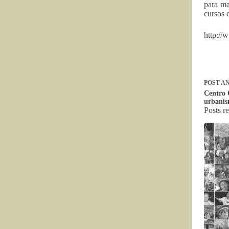
para ma
cursos 
http://
POST
AN
Centro 
urbanis
Posts r