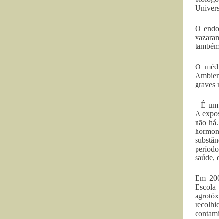
Univers
O endos
vazaram
também 
O médi
Ambient
graves 
– É um 
A expos
não há.
hormona
substân
período
saúde, 
Em 200
Escola 
agrotóx
recolhi
contami