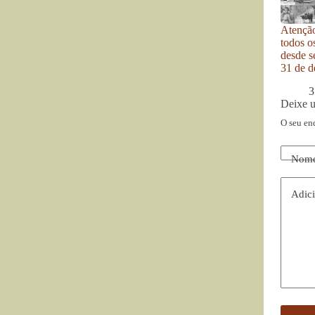
Atenção
todos o
desde se
31 de d
3
Deixe 
O seu en
Nom
Adici