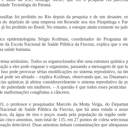
idade Tecnológia do Paraná.
sulfan foi proibido no Rio depois da pesquisa e de um desastre, em
 do depósito de uma empresa em Resende nos rios Pirapitinga e Par
já foi proibido no Brasil. No entanto, o estoque ainda existente no paí
co epidemiologista Sérgio Koifman, coordenador do Programa d
e da Escola Nacional de Saúde Pública da Fiocruz, explica que o en
na saúde humana.
tema seriíssimo. Todos os organoclorados têm uma estrutura química
ição a eles pode enganar o organismo, passando a mensagem de que 
 Isso pode provocar sérias modificações no sistema reprodutivo, na tir
l pode ser afetado – explica Koifman, observando que, na Dinamarca
cias químicas já afetou consideravelmente o sistema reprodutivo da
 de puberdade em mulheres. – A questão é que todos esses pesticida
de malformações congênitas a cânceres.
3, o professor e pesquisador Marcelo da Motta Veiga, do Depart
Nacional de Saúde Pública da Fiocruz, que há anos estuda o assunt
icos, da água de rios e poços usada pela população da região onde
das cinco amostras, num total de 135, em 27 pontos de coleta seleciona
nação detectável. Duas amostras tinham contaminações que ultrapassav