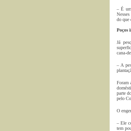
– É um 
Nesses 
do que 
Poços 
Já pes
superfi
cana-de
– A pes
plantaç
Foram a
domésti
parte d
pelo Co
O engen
– Ele c
tem pou