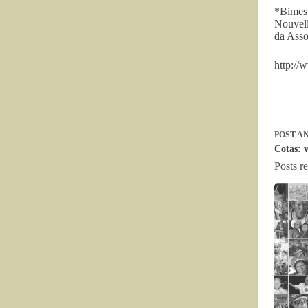
*Bimest
Nouvell
da Ass
http://
POST
AN
Cotas: v
Posts r