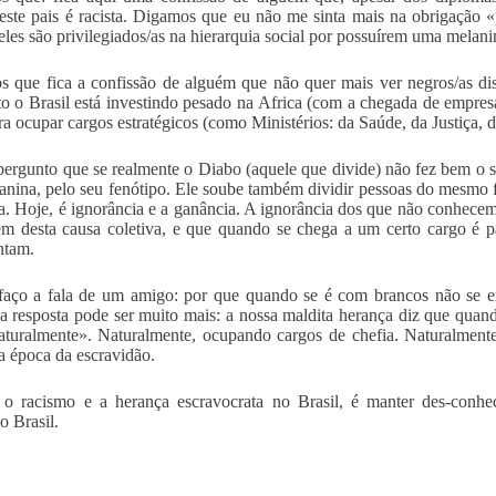
este pais é racista. Digamos que eu não me sinta mais na obrigação «
eles são privilegiados/as na hierarquia social por possuírem uma melan
 que fica a confissão de alguém que não quer mais ver negros/as d
o o Brasil está investindo pesado na Africa (com a chegada de empresár
ara ocupar cargos estratégicos (como Ministérios: da Saúde, da Justiça, 
ergunto que se realmente o Diabo (aquele que divide) não fez bem o se
anina, pelo seu fenótipo. Ele soube também dividir pessoas do mesmo f
a. Hoje, é ignorância e a ganância. A ignorância dos que não conhecem 
m desta causa coletiva, e que quando se chega a um certo cargo é pa
ntam.
faço a fala de um amigo: por que quando se é com brancos não se ex
a resposta pode ser muito mais: a nossa maldita herança diz que quand
aturalmente». Naturalmente, ocupando cargos de chefia. Naturalment
 época da escravidão.
 o racismo e a herança escravocrata no Brasil, é manter des-conhe
 Brasil.