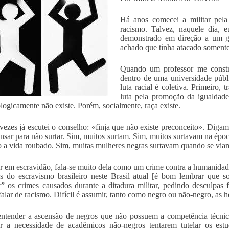
Há anos comecei a militar pela 
racismo. Talvez, naquele dia, 
demonstrado em direção a um gr
achado que tinha atacado soment
Quando um professor me constr
dentro de uma universidade públi
luta racial é coletiva. Primeiro,
luta pela promoção da igualdade
ologicamente não existe. Porém, socialmente, raça existe.
vezes já escutei o conselho: «finja que não existe preconceito». Dig
nsar para não surtar. Sim, muitos surtam. Sim, muitos surtavam na ép
to a vida roubado. Sim, muitas mulheres negras surtavam quando se viam 
ar em escravidão, fala-se muito dela como um crime contra a humanidad
s do escravismo brasileiro neste Brasil atual [é bom lembrar que 
r” os crimes causados durante a ditadura militar, pedindo desculpa
 falar de racismo. Difícil é assumir, tanto como negro ou não-negro, as h
tender a ascensão de negros que não possuem a competência técnic
er a necessidade de acadêmicos não-negros tentarem tutelar os e