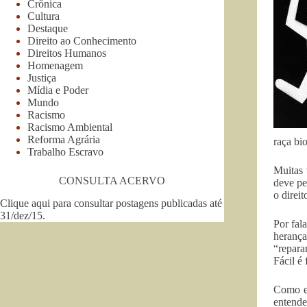
Crônica
Cultura
Destaque
Direito ao Conhecimento
Direitos Humanos
Homenagem
Justiça
Mídia e Poder
Mundo
Racismo
Racismo Ambiental
Reforma Agrária
raça bi
Trabalho Escravo
Muitas 
CONSULTA ACERVO
deve pe
o direi
Clique aqui para consultar postagens publicadas até
31/dez/15
.
Por fal
herança
“repara
Fácil é
Como en
entend