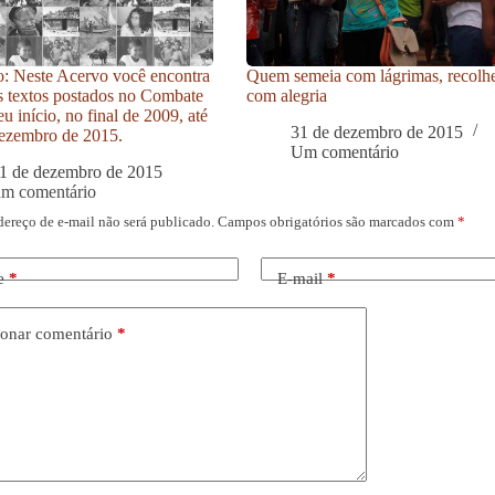
: Neste Acervo você encontra
Quem semeia com lágrimas, recolh
s textos postados no Combate
com alegria
u início, no final de 2009, até
31 de dezembro de 2015
ezembro de 2015.
Um comentário
1 de dezembro de 2015
um comentário
dereço de e-mail não será publicado.
Campos obrigatórios são marcados com
*
e
*
E-mail
*
onar comentário
*