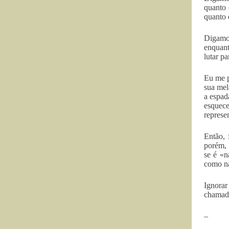
quanto 
quanto 
Digamos
enquant
lutar p
Eu me p
sua mel
a espad
esquece
represe
Então, 
porém, 
se é «n
como na
Ignorar
chamado
–