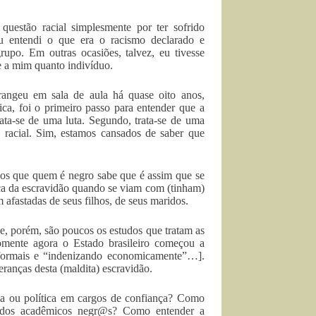
questão racial simplesmente por ter sofrido
eu entendi o que era o racismo declarado e
upo. Em outras ocasiões, talvez, eu tivesse
e a mim quanto indivíduo.
angeu em sala de aula há quase oito anos,
ca, foi o primeiro passo para entender que a
 trata-se de uma luta. Segundo, trata-se de uma
 racial. Sim, estamos cansados de saber que
amos que quem é negro sabe que é assim que se
oca da escravidão quando se viam com (tinham)
afastadas de seus filhos, de seus maridos.
e, porém, são poucos os estudos que tratam as
somente agora o Estado brasileiro começou a
s formais e “indenizando economicamente”…].
eranças desta (maldita) escravidão.
a ou política em cargos de confiança? Como
studos acadêmicos negr@s? Como entender a