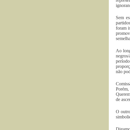
represe
ignoran
Sem es
partido
foram i
promovi
semelha
Ao long
negros/
período
proporç
não pod
Comissã
Porém, 
Queremo
de asce
O outro
simboli
Digamos