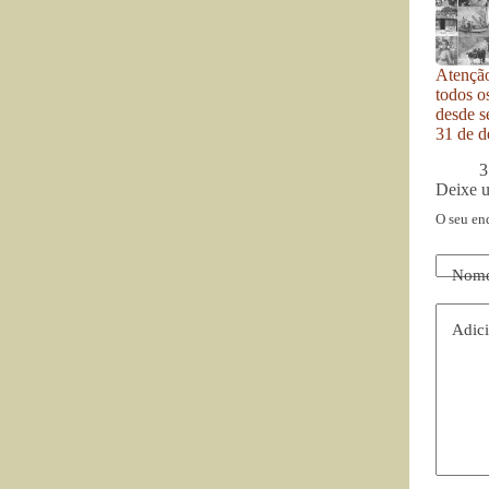
Atenção
todos o
desde se
31 de d
3
Deixe 
O seu en
Nom
Adici