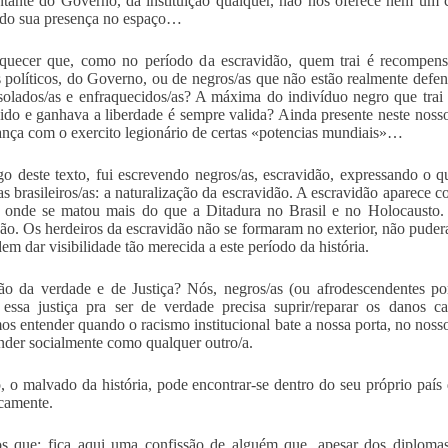
ntante do Governo, da instituição qualquer, não nos oferece nem um c
do sua presença no espaço…
quecer que, como no período da escravidão, quem trai é recompens
s políticos, do Governo, ou de negros/as que não estão realmente defen
solados/as e enfraquecidos/as? A máxima do indivíduo negro que trai o
do e ganhava a liberdade é sempre valida? Ainda presente neste noss
nça com o exercito legionário de certas «potencias mundiais»…
o deste texto, fui escrevendo negros/as, escravidão, expressando o q
as brasileiros/as: a naturalização da escravidão. A escravidão aparece
 onde se matou mais do que a Ditadura no Brasil e no Holocausto. 
ão. Os herdeiros da escravidão não se formaram no exterior, não puderam
em dar visibilidade tão merecida a este período da história.
o da verdade e de Justiça? Nós, negros/as (ou afrodescendentes po
essa justiça pra ser de verdade precisa suprir/reparar os danos ca
s entender quando o racismo institucional bate a nossa porta, no noss
nder socialmente como qualquer outro/a.
, o malvado da história, pode encontrar-se dentro do seu próprio paí
camente.
 que: fica aqui uma confissão de alguém que, apesar dos diplomas,