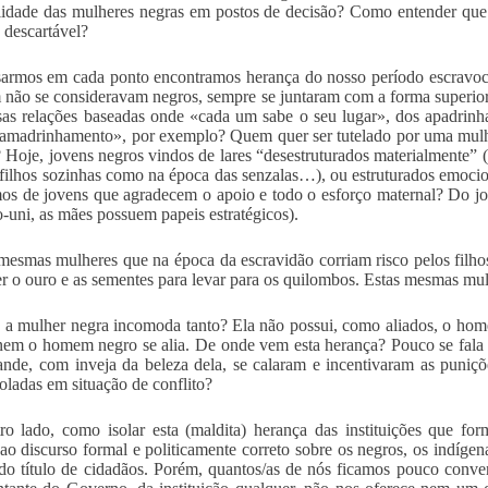
ilidade das mulheres negras em postos de decisão? Como entender qu
e descartável?
armos em cada ponto encontramos herança do nosso período escravoc
não se consideravam negros, sempre se juntaram com a forma superior 
as relações baseadas onde «cada um sabe o seu lugar», dos apadrin
amadrinhamento», por exemplo? Quem quer ser tutelado por uma mulhe
 Hoje, jovens negros vindos de lares “desestruturados materialmente” 
 filhos sozinhas como na época das senzalas…), ou estruturados emocio
os de jovens que agradecem o apoio e todo o esforço maternal? Do jo
o-uni, as mães possuem papeis estratégicos).
mesmas mulheres que na época da escravidão corriam risco pelos filho
r o ouro e as sementes para levar para os quilombos. Estas mesmas mulh
 a mulher negra incomoda tanto? Ela não possui, como aliados, o hom
nem o homem negro se alia. De onde vem esta herança? Pouco se fala d
ande, com inveja da beleza dela, se calaram e incentivaram as puniçõ
oladas em situação de conflito?
ro lado, como isolar esta (maldita) herança das instituições que f
 ao discurso formal e politicamente correto sobre os negros, os indígen
do título de cidadãos. Porém, quantos/as de nós ficamos pouco conve