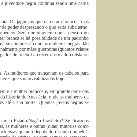
e a juventude negra continua sendo uma carne
rata. Os jagunços que não eram brancos, mas
de poder desprezando o que seria subalterno.
hamentos. Será que ninguém nunca pensou no
r branca se há possibilidade de um padrinho
(dá-se a impressão que as mulheres negras dão
nalmente por mães guerreiras (quantos relatos
gador de futebol ao recém-formado cotista ou
s. As mulheres que trançavam os cabelos para
eres que são invisibilizadas hoje.
em e a mulher brancos e, em grande parte das
a história de Anastácia, onde as mulheres da
es até a sua morte. Quantas jovens negras se
ormam o Estado-Nação brasileiro? Se ficarmos
as, as mulheres e outras (ditas) minorias como
ncidos/as quando depois do discurso aquele/a