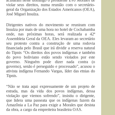
acusaram neste domingo o presidente Evo Morales de
violar seus direitos, numa reunião com o secretário-
geral da Organização dos Estados Americanos (OEA),
José Miguel Insulza.
Dirigentes nativos do movimento se reuniram com
Insulza por mais de uma hora no hotel de Cochabamba
onde, nas próximas horas, será realizada a 42ª
Assembleia Geral da OEA. Eles levaram ao secretário
seu protesto contra a construção de uma rodovia
financiada pelo Brasil que irá dividir a reserva natural
do Tipnis “Os direitos dos povos indígenas e também
do povo boliviano estão sendo violados por este
governo. Ninguém pode dizer nada contra (o
governo), senão é perseguido e processado”, acusou o
ativista indígena Fernando Vargas, líder das etnias do
Tipnis.
“Não se trata aqui expressamente de um projeto de
estrada, mas da vida dos povos indígenas, dessa
violação que viemos sofrendo”, insistiu o dirigente,
que lidera uma passeata que os indígenas fazem da
Amazônia a La Paz para exigir a Morales que desista
da obra, a cargo da empreiteira brasileira OAS.