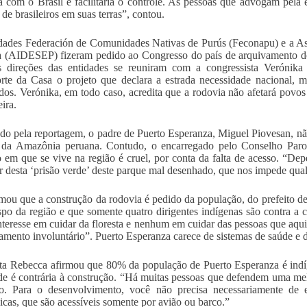
ra com o Brasil e facilitaria o controle. As pessoas que advogam pela 
 de brasileiros em suas terras”, contou.
dades Federación de Comunidades Nativas de Purús (Feconapu) e a Asoc
 (AIDESEP) fizeram pedido ao Congresso do país de arquivamento do 
as direções das entidades se reuniram com a congressista Verón
rte da Casa o projeto que declara a estrada necessidade nacional, 
dos. Verónika, em todo caso, acredita que a rodovia não afetará povos 
ira.
do pela reportagem, o padre de Puerto Esperanza, Miguel Piovesan, nã
s da Amazônia peruana. Contudo, o encarregado pelo Conselho Paro
o em que se vive na região é cruel, por conta da falta de acesso. “D
ir desta ‘prisão verde’ deste parque mal desenhado, que nos impede qua
rmou que a construção da rodovia é pedido da população, do prefeito de
spo da região e que somente quatro dirigentes indígenas são contra a
nteresse em cuidar da floresta e nenhum em cuidar das pessoas que aqui
amento involuntário”. Puerto Esperanza carece de sistemas de saúde e 
sta Rebecca afirmou que 80% da população de Puerto Esperanza é indíg
de é contrária à construção. “Há muitas pessoas que defendem uma mel
eto. Para o desenvolvimento, você não precisa necessariamente de
cas, que são acessíveis somente por avião ou barco.”