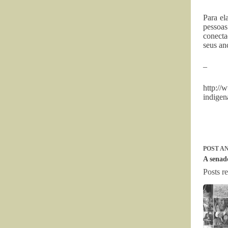
Para el
pessoas
conecta
seus anc
–
http://
indigen
POST
AN
A senad
Posts r