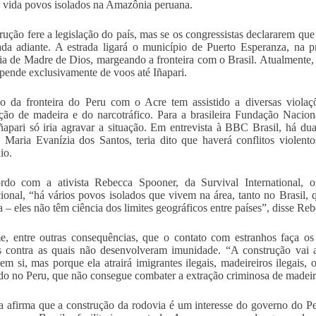
e vida povos isolados na Amazônia peruana.
rução fere a legislação do país, mas se os congressistas declararem que
ada adiante. A estrada ligará o município de Puerto Esperanza, na p
ia de Madre de Dios, margeando a fronteira com o Brasil. Atualmente,
pende exclusivamente de voos até Iñapari.
o da fronteira do Peru com o Acre tem assistido a diversas violaçõ
ção de madeira e do narcotráfico. Para a brasileira Fundação Nacion
ñapari só iria agravar a situação. Em entrevista à BBC Brasil, há 
 Maria Evanízia dos Santos, teria dito que haverá conflitos violen
io.
rdo com a ativista Rebecca Spooner, da Survival International, 
cional, “há vários povos isolados que vivem na área, tanto no Brasil
ra – eles não têm ciência dos limites geográficos entre países”, disse Re
e, entre outras consequências, que o contato com estranhos faça o
 contra as quais não desenvolveram imunidade. “A construção vai a
 em si, mas porque ela atrairá imigrantes ilegais, madeireiros ilegais
do no Peru, que não consegue combater a extração criminosa de madeir
 afirma que a construção da rodovia é um interesse do governo do Per