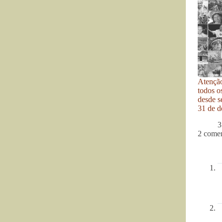
Atenção
todos o
desde se
31 de d
3
2 comen