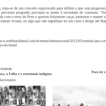
a, trata-se de um conceito equivocado para definir o que seja progress
 precisam progredir, precisam se juntar à sociedade de consumo. “Ent
da com o resto do Peru e querem felizmente caçar, pastorear e manter a
estrais viviam, ou algo que não signifique ter um carro e dirigir até Iña
www.redebrasilatual.com.br/temas/internacional/2012/05/estrada-que-cort
as-do-brasil
TERIOR
Para ler e
ora, a Folha e o extermínio indígena
elacionados