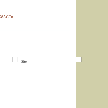
ly/K8ACTn
Site