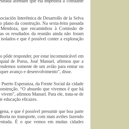
estrada afirmam que ela impediria a constante
iación Interétnica de Desarrollo de la Selva
plano da construção. Na sexta-feira passada
ika Mendoza, que encaminhou à Comissão de
mas os resultados da reunião ainda não foram
isolados e que é possível conter a exploração
o pôde responder, por estar incomunicável em
quial de Purus, José Manuel, afirmou que a
ependemos somente de um avião para entrar ou
lquer avanço e desenvolvimento”, disse.
 Puerto Esperanza, da Frente Social da cidade
 construção. “O absurdo que vivemos é que há
 vivem”, afirmou Manuel. Para ele, trata-se de
de educação eficazes.
ena, e que é possível presumir que boa parte
horia no transporte, com mais aviões fazendo
 estrada. É o que vemos em muitas cidades