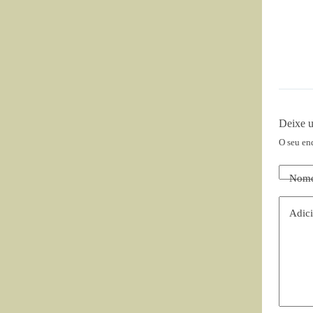
Deixe 
O seu en
Nom
Adici