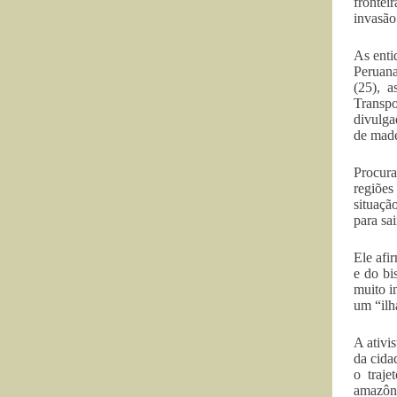
frontei
invasão
As enti
Peruana
(25), 
Transpo
divulga
de made
Procura
regiõe
situaçã
para sa
Ele afi
e do bi
muito i
um “ilh
A ativi
da cida
o traj
amazôni