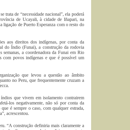
 se trata de “necessidade nacional”, ela poderá
rovíncia de Ucayali, à cidade de Iñapari, na
 a ligação de Puerto Esperanza com o resto do
es aos direitos dos indígenas, por conta da
al do Índio (Funai), a construção da rodovia
duas semanas, a coordenadora da Funai em Rio
tos com povos indígenas e que é possível um
organização que levou a questão ao âmbito
, quanto no Peru, que frequentemente cruzam a
becca.
s índios que vivem em isolamento contrairem
fetá-los negativamente, não só por conta da
, o que é sempre o caso, com qualquer estrada,
a”, acrescentou.
u. “A construção definiria mais claramente a