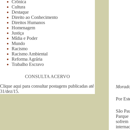
Crônica
Cultura
Destaque
Direito ao Conhecimento
Direitos Humanos
Homenagem
Justiça
Mídia e Poder
Mundo
Racismo
Racismo Ambiental
Reforma Agrária
Trabalho Escravo
CONSULTA ACERVO
Clique aqui para consultar postagens publicadas até
Morador
31/dez/15
.
Por Est
São Pau
Parque 
sofrem 
interna