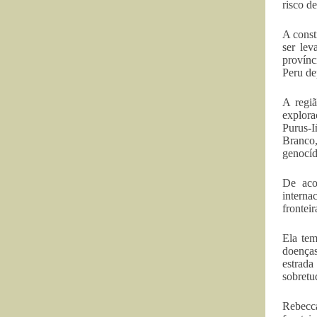
risco d
A const
ser lev
provínc
Peru de
A regiã
explora
Purus-I
Branco,
genocíd
De aco
interna
frontei
Ela tem
doenças
estrada
sobretu
Rebecca