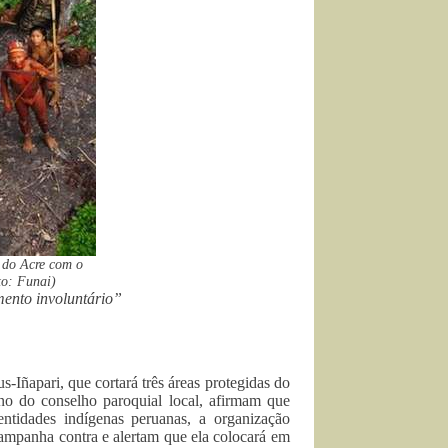
a do Acre com o
to: Funai)
ento involuntário”
Iñapari, que cortará três áreas protegidas do
no do conselho paroquial local, afirmam que
ntidades indígenas peruanas, a organização
 campanha contra e alertam que ela colocará em