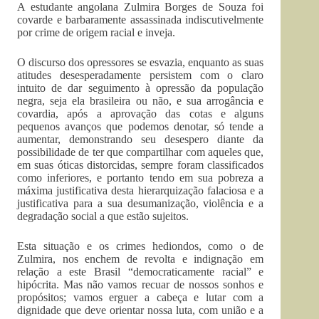
A estudante angolana Zulmira Borges de Souza foi
covarde e barbaramente assassinada indiscutivelmente
por crime de origem racial e inveja.
O discurso dos opressores se esvazia, enquanto as suas
atitudes desesperadamente persistem com o claro
intuito de dar seguimento à opressão da população
negra, seja ela brasileira ou não, e sua arrogância e
covardia, após a aprovação das cotas e alguns
pequenos avanços que podemos denotar, só tende a
aumentar, demonstrando seu desespero diante da
possibilidade de ter que compartilhar com aqueles que,
em suas óticas distorcidas, sempre foram classificados
como inferiores, e portanto tendo em sua pobreza a
máxima justificativa desta hierarquização falaciosa e a
justificativa para a sua desumanização, violência e a
degradação social a que estão sujeitos.
Esta situação e os crimes hediondos, como o de
Zulmira, nos enchem de revolta e indignação em
relação a este Brasil “democraticamente racial” e
hipócrita. Mas não vamos recuar de nossos sonhos e
propósitos; vamos erguer a cabeça e lutar com a
dignidade que deve orientar nossa luta, com união e a