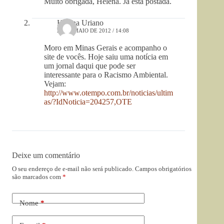
Muito obrigada, Helena. Já está postada.
Helena Uriano
27 DE MAIO DE 2012 / 14:08
Moro em Minas Gerais e acompanho o
site de vocês. Hoje saiu uma notícia em
um jornal daqui que pode ser
interessante para o Racismo Ambiental.
Vejam:
http://www.otempo.com.br/noticias/ultim
as/?IdNoticia=204257,OTE
Deixe um comentário
O seu endereço de e-mail não será publicado.
Campos obrigatórios
são marcados com
*
Nome
*