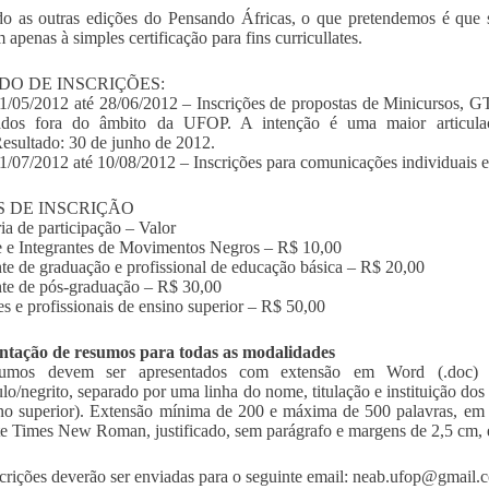
o as outras edições do Pensando Áfricas, o que pretendemos é que 
 apenas à simples certificação para fins curricullates.
DO DE INSCRIÇÕES:
1/05/2012 até 28/06/2012 – Inscrições de propostas de Minicursos, GT
rados fora do âmbito da UFOP. A intenção é uma maior articu
Resultado: 30 de junho de 2012.
1/07/2012 até 10/08/2012 – Inscrições para comunicações individuais e
 DE INSCRIÇÃO
ia de participação – Valor
 e Integrantes de Movimentos Negros – R$ 10,00
te de graduação e profissional de educação básica – R$ 20,00
te de pós-graduação – R$ 30,00
s e profissionais de ensino superior – R$ 50,00
ntação de resumos para todas as modalidades
umos devem ser apresentados com extensão em Word (.doc) e
lo/negrito, separado por uma linha do nome, titulação e instituição dos
no superior). Extensão mínima de 200 e máxima de 500 palavras, em
te Times New Roman, justificado, sem parágrafo e margens de 2,5 cm,
crições deverão ser enviadas para o seguinte email:
neab.ufop@gmail.