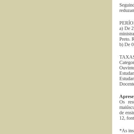
Seguind
reduzam
PERÍO
a) De 2
minist
Preto. 
b) De 0
TAXAS
Categor
Ouvinte
Estudan
Estudan
Docente
Aprese
Os res
maiúscu
de ensi
12, fon
*As ins