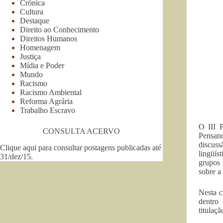
Crônica
Cultura
Destaque
Direito ao Conhecimento
Direitos Humanos
Homenagem
Justiça
Mídia e Poder
Mundo
Racismo
Racismo Ambiental
Reforma Agrária
Trabalho Escravo
O III 
CONSULTA ACERVO
Pensan
discuss
Clique aqui para consultar postagens publicadas até
lingüís
31/dez/15
.
grupos 
sobre a 
Nesta c
dentro
titulaç