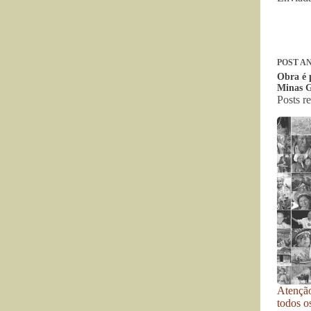
POST
AN
Obra é 
Minas G
Posts r
Atenção
todos o