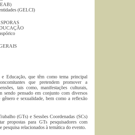
(NEAB)
dentidades (GELCI)
IÁSPORAS
 EDUCAÇÃO
aspórico
GERAIS
a e Educação, que têm como tema principal
concomitantes que pretendem promover a
nsões, tais como, manifestações culturais,
to vem sendo pensado em conjunto com diversos
de gênero e sexualidade, bem como a reflexão
 Trabalho (GTs) e Sessões Coordenadas (SCs)
ntar propostas para GTs pesquisadores com
e pesquisa relacionados à temática do evento.