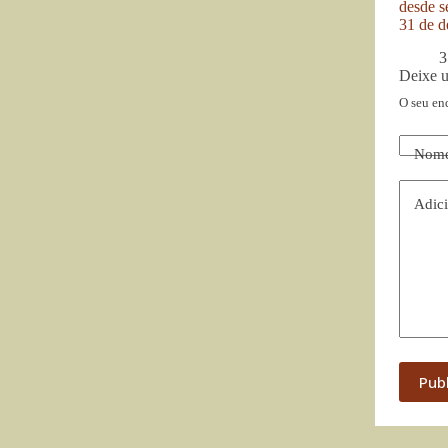
desde se
31 de d
3
Deixe 
O seu en
Nom
Adici
Pub