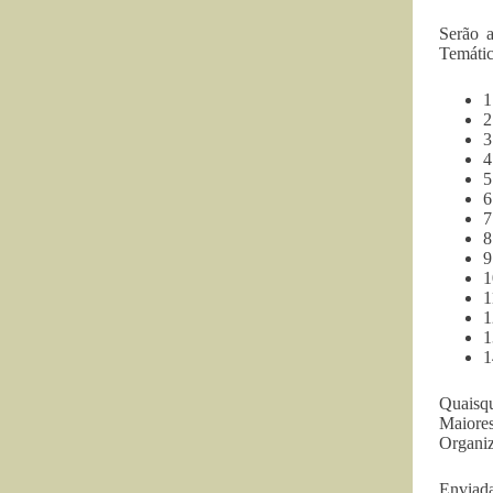
Serão 
Temátic
6
9
1
Quaisqu
Maiores
Organiz
Enviada