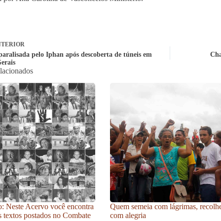
TERIOR
paralisada pelo Iphan após descoberta de túneis em
Cha
erais
elacionados
: Neste Acervo você encontra
Quem semeia com lágrimas, recolh
s textos postados no Combate
com alegria