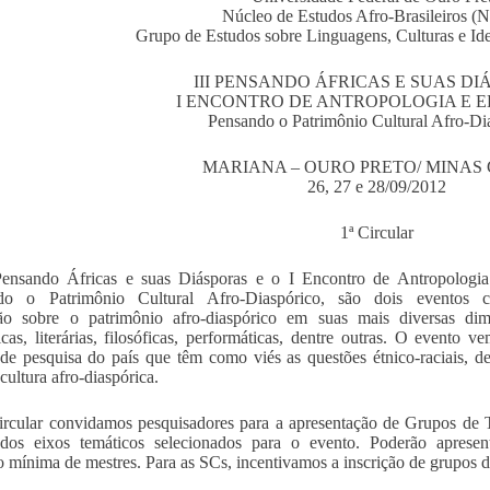
Núcleo de Estudos Afro-Brasileiros 
Grupo de Estudos sobre Linguagens, Culturas e I
III PENSANDO ÁFRICAS E SUAS D
I ENCONTRO DE ANTROPOLOGIA E
Pensando o Patrimônio Cultural Afro-Di
MARIANA – OURO PRETO/ MINAS 
26, 27 e 28/09/2012
1ª Circular
Pensando Áfricas e suas Diásporas e o I Encontro de Antropologi
do o Patrimônio Cultural Afro-Diaspórico, são dois eventos 
ão sobre o patrimônio afro-diaspórico em suas mais diversas dime
ticas, literárias, filosóficas, performáticas, dentre outras. O even
de pesquisa do país que têm como viés as questões étnico-raciais, 
cultura afro-diaspórica.
ircular convidamos pesquisadores para a apresentação de Grupos de
 dos eixos temáticos selecionados para o evento. Poderão aprese
ão mínima de mestres. Para as SCs, incentivamos a inscrição de grupos d