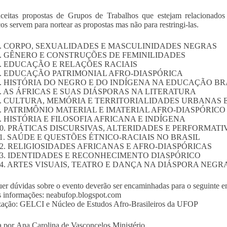
aceitas propostas de Grupos de Trabalhos que estejam relacionado
os servem para nortear as propostas mas não para restringi-las.
1. CORPO, SEXUALIDADES E MASCULINIDADES NEGRAS
2. GÊNERO E CONSTRUÇÕES DE FEMINILIDADES
3. EDUCAÇÃO E RELAÇÕES RACIAIS
4. EDUCAÇÃO PATRIMONIAL AFRO-DIASPÓRICA
5. HISTÓRIA DO NEGRO E DO INDÍGENA NA EDUCAÇÃO BR
. AS ÁFRICAS E SUAS DIÁSPORAS NA LITERATURA
7. CULTURA, MEMÓRIA E TERRITORIALIDADES URBANAS 
8. PATRIMÔNIO MATERIAL E IMATERIAL AFRO-DIASPÓRICO
. HISTÓRIA E FILOSOFIA AFRICANA E INDÍGENA
10. PRÁTICAS DISCURSIVAS, ALTERIDADES E PERFORMAT
1. SAÚDE E QUESTÕES ÉTNICO-RACIAIS NO BRASIL
12. RELIGIOSIDADES AFRICANAS E AFRO-DIASPÓRICAS
13. IDENTIDADES E RECONHECIMENTO DIASPÓRICO
14. ARTES VISUAIS, TEATRO E DANÇA NA DIÁSPORA NEGR
er dúvidas sobre o evento deverão ser encaminhadas para o seguinte 
 informações: neabufop.blogspot.com
ação: GELCI e Núcleo de Estudos Afro-Brasileiros da UFOP
 por Ana Carolina de Vasconcelos Ministério.