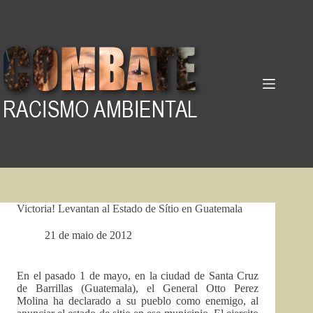
Pular
para
o
conteúdo
Victoria! Levantan al Estado de Sítio en Guatemala
21 de maio de 2012
En el pasado 1 de mayo, en la ciudad de Santa Cruz
de Barrillas (Guatemala), el General Otto Perez
Molina ha declarado a su pueblo como enemigo, al