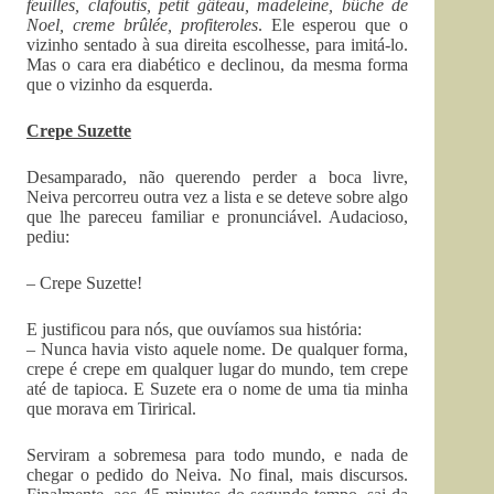
feuilles, clafoutis, petit gâteau, madeleine, bûche de
Noel, creme brûlée, profiteroles
. Ele esperou que o
vizinho sentado à sua direita escolhesse, para imitá-lo.
Mas o cara era diabético e declinou, da mesma forma
que o vizinho da esquerda.
Crepe Suzette
Desamparado, não querendo perder a boca livre,
Neiva percorreu outra vez a lista e se deteve sobre algo
que lhe pareceu familiar e pronunciável. Audacioso,
pediu:
– Crepe Suzette!
E justificou para nós, que ouvíamos sua história:
– Nunca havia visto aquele nome. De qualquer forma,
crepe é crepe em qualquer lugar do mundo, tem crepe
até de tapioca. E Suzete era o nome de uma tia minha
que morava em Tirirical.
Serviram a sobremesa para todo mundo, e nada de
chegar o pedido do Neiva. No final, mais discursos.