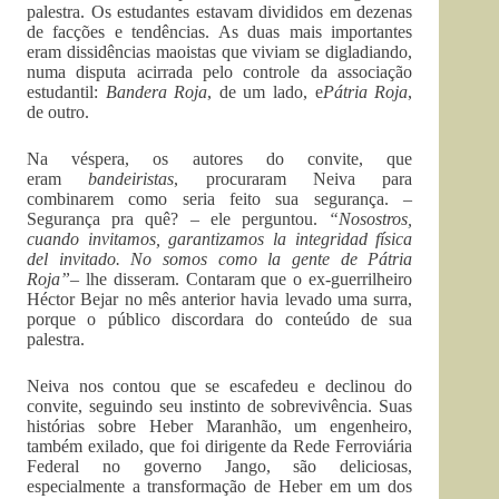
palestra. Os estudantes estavam divididos em dezenas
de facções e tendências. As duas mais importantes
eram dissidências maoistas que viviam se digladiando,
numa disputa acirrada pelo controle da associação
estudantil:
Bandera Roja
, de um lado, e
Pátria Roja
,
de outro.
Na véspera, os autores do convite, que
eram
bandeiristas
, procuraram Neiva para
combinarem como seria feito sua segurança. –
Segurança pra quê? – ele perguntou.
“Nosostros,
cuando invitamos, garantizamos la integridad física
del invitado. No somos como la gente de Pátria
Roja”
– lhe disseram. Contaram que o ex-guerrilheiro
Héctor Bejar no mês anterior havia levado uma surra,
porque o público discordara do conteúdo de sua
palestra.
Neiva nos contou que se escafedeu e declinou do
convite, seguindo seu instinto de sobrevivência. Suas
histórias sobre Heber Maranhão, um engenheiro,
também exilado, que foi dirigente da Rede Ferroviária
Federal no governo Jango, são deliciosas,
especialmente a transformação de Heber em um dos