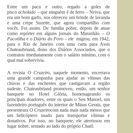
Entre um pacu e outro, regado a goles de
pisco
acholado
– que ninguém é de ferro – Neiva, que
era um bom garfo, nos ofereceu um brinde de lavanda
e uma crepe Suzette, que agora compartilho com
vocês. Foi assim. De família pobre, depois de atuar
como repórter em alguns jornais do Maranhão –
O
Pacotilha
e o
Diário do Povo
– ele migrou, em 1942,
para o Rio de Janeiro com uma carta para Assis
Chateaubriand, dono dos Diários Associados, que o
contratou imediatamente com o salário mínimo, com o
qual mal sobrevivia.
A revista
O Cruzeiro
, naquele momento, encerrava
uma grande campanha para ajudar as vítimas das
chuvas e das enchentes que castigavam a região
sudeste. Chateaubriand promoveu, então, um senhor
banquete no Hotel Glória, homenageando os
principais doadores, entre os quais o Seu Manoel, um
fazendeiro português do interior de Minas Gerais, que
presenteara
O Cruzeiro
com nada mais nada menos que
um helicóptero usado para transportar vítimas e
donativos. Por isso, no banquete, ele aterrissou em
lugar nobre, sentado ao lado do próprio Chatô.