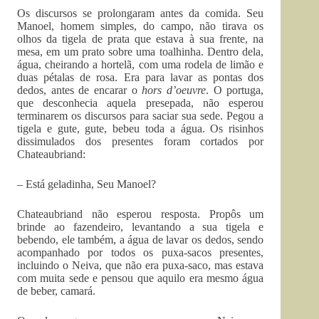
Os discursos se prolongaram antes da comida. Seu
Manoel, homem simples, do campo, não tirava os
olhos da tigela de prata que estava à sua frente, na
mesa, em um prato sobre uma toalhinha. Dentro dela,
água, cheirando a hortelã, com uma rodela de limão e
duas pétalas de rosa. Era para lavar as pontas dos
dedos, antes de encarar o
hors d’oeuvre
. O portuga,
que desconhecia aquela presepada, não esperou
terminarem os discursos para saciar sua sede. Pegou a
tigela e gute, gute, bebeu toda a água. Os risinhos
dissimulados dos presentes foram cortados por
Chateaubriand:
– Está geladinha, Seu Manoel?
Chateaubriand não esperou resposta. Propôs um
brinde ao fazendeiro, levantando a sua tigela e
bebendo, ele também, a água de lavar os dedos, sendo
acompanhado por todos os puxa-sacos presentes,
incluindo o Neiva, que não era puxa-saco, mas estava
com muita sede e pensou que aquilo era mesmo água
de beber, camará.