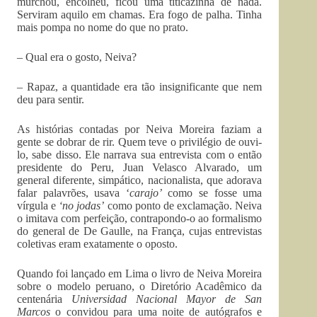
murchou, encolheu, ficou uma titicazinha de nada.
Serviram aquilo em chamas. Era fogo de palha. Tinha
mais pompa no nome do que no prato.
– Qual era o gosto, Neiva?
– Rapaz, a quantidade era tão insignificante que nem
deu para sentir.
As histórias contadas por Neiva Moreira faziam a
gente se dobrar de rir. Quem teve o privilégio de ouvi-
lo, sabe disso. Ele narrava sua entrevista com o então
presidente do Peru, Juan Velasco Alvarado, um
general diferente, simpático, nacionalista, que adorava
falar palavrões, usava ‘
carajo’
como se fosse uma
vírgula e
‘no jodas’
como ponto de exclamação. Neiva
o imitava com perfeição, contrapondo-o ao formalismo
do general de De Gaulle, na França, cujas entrevistas
coletivas eram exatamente o oposto.
Quando foi lançado em Lima o livro de Neiva Moreira
sobre o modelo peruano, o Diretório Acadêmico da
centenária
Universidad Nacional Mayor de San
Marcos
o convidou para uma noite de autógrafos e