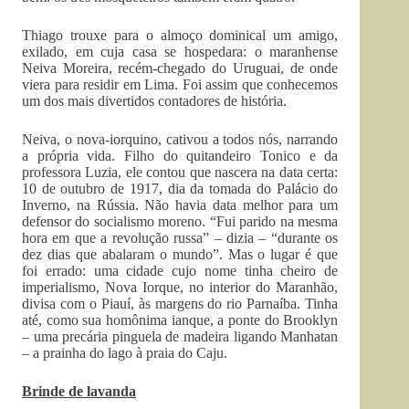
Thiago trouxe para o almoço dominical um amigo,
exilado, em cuja casa se hospedara: o maranhense
Neiva Moreira, recém-chegado do Uruguai, de onde
viera para residir em Lima. Foi assim que conhecemos
um dos mais divertidos contadores de história.
Neiva, o nova-iorquino, cativou a todos nós, narrando
a própria vida. Filho do quitandeiro Tonico e da
professora Luzia, ele contou que nascera na data certa:
10 de outubro de 1917, dia da tomada do Palácio do
Inverno, na Rússia. Não havia data melhor para um
defensor do socialismo moreno. “Fui parido na mesma
hora em que a revolução russa” – dizia – “durante os
dez dias que abalaram o mundo”. Mas o lugar é que
foi errado: uma cidade cujo nome tinha cheiro de
imperialismo, Nova Iorque, no interior do Maranhão,
divisa com o Piauí, às margens do rio Parnaíba. Tinha
até, como sua homônima ianque, a ponte do Brooklyn
– uma precária pinguela de madeira ligando Manhatan
– a prainha do lago à praia do Caju.
Brinde de lavanda