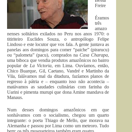
Bessa
Freire
Éramos
três
amazo
nenses solitários exilados no Peru nos anos 1970: o
titiriteiro Euclides Souza, o antropólogo Felipe
Lindoso e este locutor que vos fala. A gente juntava as
panelas aos domingos para comer “paiche” (pirarucu)
ou “palometa” (pacu), comprados na
Casa Charapa
,
uma biboca que vendia produtos amazônicos no bairro
popular de
La Victoria
, em Lima. Ouvíamos, então,
Chico Buarque, Gil, Caetano, Vandré e Martinho da
Vila, falávamos mal da ditadura, fazíamos planos de
regresso à pátria e – enquanto isso não acontecia –
matávamos as saudades culinárias com farinha do
Uarini e pimenta murupi que dona Amine mandava de
Manaus.
Num desses domingos amazônicos em que
sonhávamos com o socialismo, chegou um quarto
integrante: o poeta Thiago de Mello, que morava na
Alemanha e passou por Lima como um meteoro. Tudo
bem: os três mosqueteiros também eram quatro.