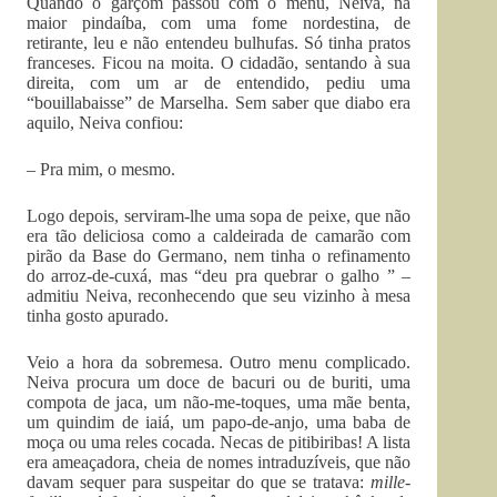
Quando o garçom passou com o menu, Neiva, na
maior pindaíba, com uma fome nordestina, de
retirante, leu e não entendeu bulhufas. Só tinha pratos
franceses. Ficou na moita. O cidadão, sentando à sua
direita, com um ar de entendido, pediu uma
“bouillabaisse” de Marselha. Sem saber que diabo era
aquilo, Neiva confiou:
– Pra mim, o mesmo.
Logo depois, serviram-lhe uma sopa de peixe, que não
era tão deliciosa como a caldeirada de camarão com
pirão da Base do Germano, nem tinha o refinamento
do arroz-de-cuxá, mas “deu pra quebrar o galho ” –
admitiu Neiva, reconhecendo que seu vizinho à mesa
tinha gosto apurado.
Veio a hora da sobremesa. Outro menu complicado.
Neiva procura um doce de bacuri ou de buriti, uma
compota de jaca, um não-me-toques, uma mãe benta,
um quindim de iaiá, um papo-de-anjo, uma baba de
moça ou uma reles cocada. Necas de pitibiribas! A lista
era ameaçadora, cheia de nomes intraduzíveis, que não
davam sequer para suspeitar do que se tratava:
mille-