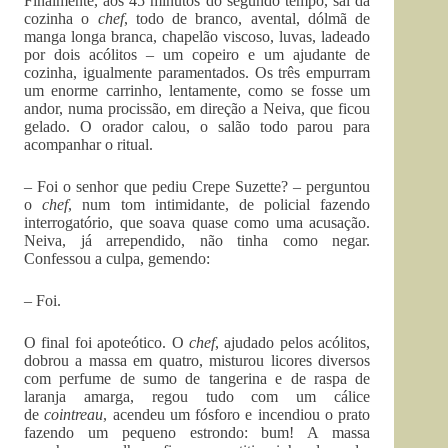
Finalmente, aos 45 minutos do segundo tempo, sai da
cozinha o
chef
, todo de branco, avental, dólmã de
manga longa branca, chapelão viscoso, luvas, ladeado
por dois acólitos – um copeiro e um ajudante de
cozinha, igualmente paramentados. Os três empurram
um enorme carrinho, lentamente, como se fosse um
andor, numa procissão, em direção a Neiva, que ficou
gelado. O orador calou, o salão todo parou para
acompanhar o ritual.
– Foi o senhor que pediu Crepe Suzette? – perguntou
o
chef
, num tom intimidante, de policial fazendo
interrogatório, que soava quase como uma acusação.
Neiva, já arrependido, não tinha como negar.
Confessou a culpa, gemendo:
– Foi.
O final foi apoteótico. O
chef
, ajudado pelos acólitos,
dobrou a massa em quatro, misturou licores diversos
com perfume de sumo de tangerina e de raspa de
laranja amarga, regou tudo com um cálice
de
cointreau
, acendeu um fósforo e incendiou o prato
fazendo um pequeno estrondo: bum! A massa