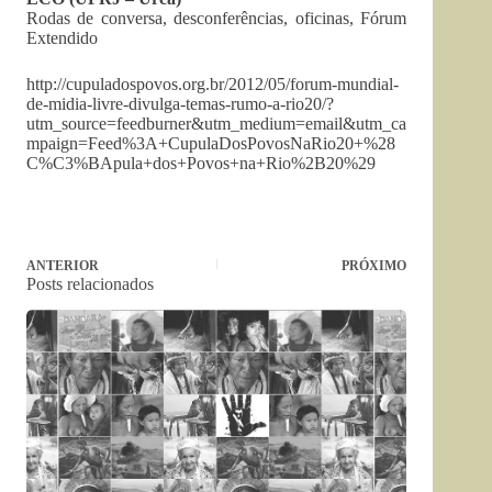
Rodas de conversa, desconferências, oficinas, Fórum
Extendido
http://cupuladospovos.org.br/2012/05/forum-mundial-
de-midia-livre-divulga-temas-rumo-a-rio20/?
utm_source=feedburner&utm_medium=email&utm_ca
mpaign=Feed%3A+CupulaDosPovosNaRio20+%28
C%C3%BApula+dos+Povos+na+Rio%2B20%29
ANTERIOR
PRÓXIMO
Posts relacionados