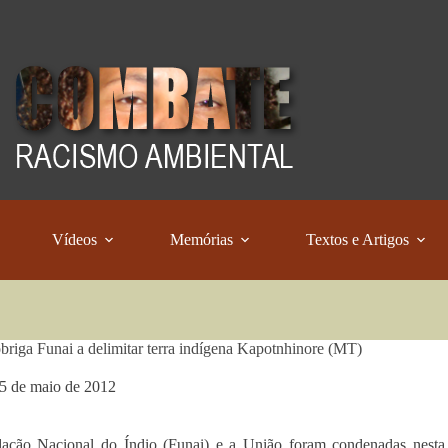
Vídeos
Memórias
Textos e Artigos
riga Funai a delimitar terra indígena Kapotnhinore (MT)
5 de maio de 2012
ção Nacional do Índio (Funai) e a União foram condenadas nesta te