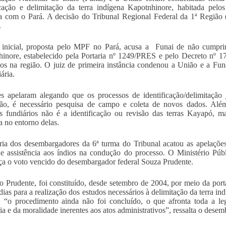
icação e delimitação da terra indígena Kapotnhinore, habitada pel
ra com o Pará. A decisão do Tribunal Regional Federal da 1ª Região
.
inicial, proposta pelo MPF no Pará, acusa a Funai de não cumprir
inore, estabelecido pela Portaria nº 1249/PRES e pelo Decreto nº 1
ios na região. O juiz de primeira instância condenou a União e a Fu
ária.
s apelaram alegando que os processos de identificação/delimitação
são, é necessário pesquisa de campo e coleta de novos dados. Alé
os fundiários não é a identificação ou revisão das terras Kayapó, 
a no entorno delas.
ia dos desembargadores da 6ª turma do Tribunal acatou as apelações
e assistência aos índios na condução do processo. O Ministério Púb
ça o voto vencido do desembargador federal Souza Prudente.
 Prudente, foi constituído, desde setembro de 2004, por meio da por
dias para a realização dos estudos necessários à delimitação da terra i
, “o procedimento ainda não foi concluído, o que afronta toda a legi
cia e da moralidade inerentes aos atos administrativos”, ressalta o dese