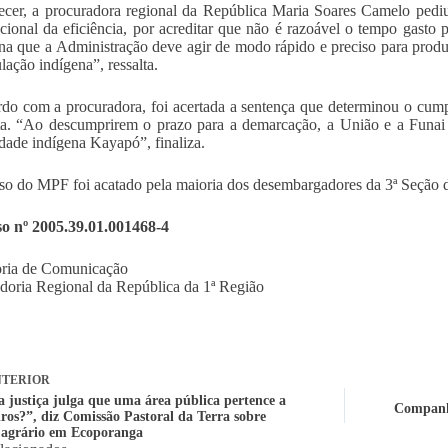
cer, a procuradora regional da República Maria Soares Camelo pediu
ucional da eficiência, por acreditar que não é razoável o tempo gasto 
na que a Administração deve agir de modo rápido e preciso para produ
lação indígena”, ressalta.
do com a procuradora, foi acertada a sentença que determinou o cum
a. “Ao descumprirem o prazo para a demarcação, a União e a Funai 
ade indígena Kayapó”, finaliza.
so do MPF foi acatado pela maioria dos desembargadores da 3ª Seção
so nº 2005.39.01.001468-4
oria de Comunicação
doria Regional da República da 1ª Região
TERIOR
 justiça julga que uma área pública pertence a
Companhi
iros?”, diz Comissão Pastoral da Terra sobre
o agrário em Ecoporanga