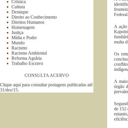
Crônica
identif
Cultura
frontei
Destaque
Federal
Direito ao Conhecimento
Direitos Humanos
A ação 
Homenagem
Kapotnh
Justiça
fundiár
Mídia e Poder
multa di
Mundo
Racismo
Racismo Ambiental
Os ente
Reforma Agrária
conclu
Trabalho Escravo
conflit
indígen
CONSULTA ACERVO
A maior
Clique aqui para consultar postagens publicadas até
órgão d
31/dez/15
.
prevale
Segundo
de 152 
entanto
eficiên