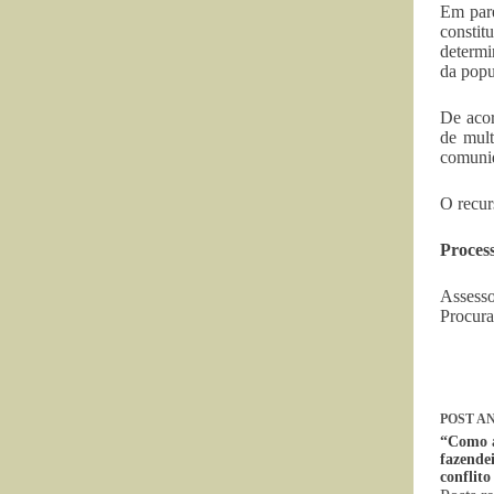
Em pare
constit
determi
da popu
De acor
de mult
comunid
O recur
Proces
Assess
Procura
POST
AN
“Como a
fazende
conflit