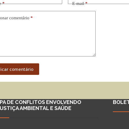
e
*
E-mail
*
onar comentário
*
licar comentário
PA DE CONFLITOS ENVOLVENDO
BOLE
JUSTIÇA AMBIENTAL E SAÚDE