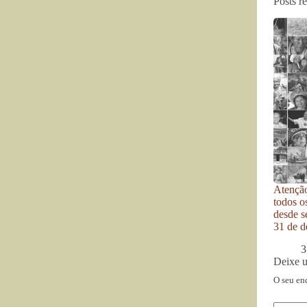
Posts r
Atenção
todos o
desde se
31 de d
3
Deixe 
O seu en