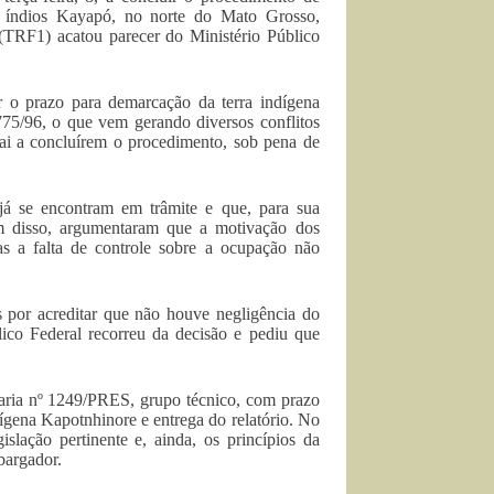
os índios Kayapó, no norte do Mato Grosso,
 (TRF1) acatou parecer do Ministério Público
 o prazo para demarcação da terra indígena
775/96, o que vem gerando diversos conflitos
nai a concluírem o procedimento, sob pena de
 já se encontram em trâmite e que, para sua
m disso, argumentaram que a motivação dos
mas a falta de controle sobre a ocupação não
 por acreditar que não houve negligência do
lico Federal recorreu da decisão e pediu que
taria nº 1249/PRES, grupo técnico, com prazo
ndígena Kapotnhinore e entrega do relatório. No
slação pertinente e, ainda, os princípios da
mbargador.