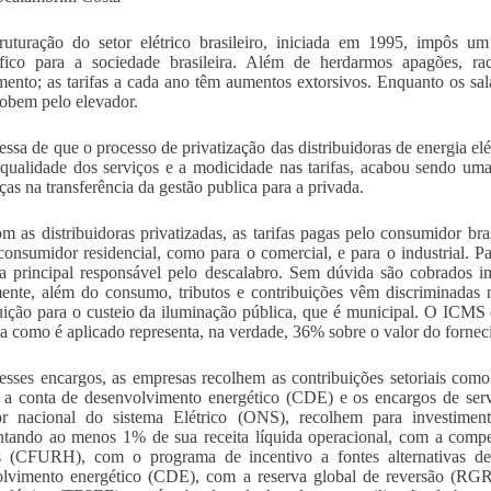
ruturação do setor elétrico brasileiro, iniciada em 1995, impôs um
rófico para a sociedade brasileira. Além de herdarmos apagões, r
mento; as tarifas a cada ano têm aumentos extorsivos. Enquanto os sal
 sobem pelo elevador.
ssa de que o processo de privatização das distribuidoras de energia elé
qualidade dos serviços e a modicidade nas tarifas, acabou sendo um
ças na transferência da gestão publica para a privada.
m as distribuidoras privatizadas, as tarifas pagas pelo consumidor br
consumidor residencial, como para o comercial, e para o industrial. 
, a principal responsável pelo descalabro. Sem dúvida são cobrados im
ente, além do consumo, tributos e contribuições vêm discriminadas
uição para o custeio da iluminação pública, que é municipal. O ICMS 
a como é aplicado representa, na verdade, 36% sobre o valor do fornec
sses encargos, as empresas recolhem as contribuições setoriais com
 a conta de desenvolvimento energético (CDE) e os encargos de se
or nacional do sistema Elétrico (ONS), recolhem para investime
ntando ao menos 1% de sua receita líquida operacional, com a compen
s (CFURH), com o programa de incentivo a fontes alternativas de 
lvimento energético (CDE), com a reserva global de reversão (RGR)