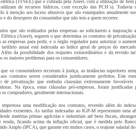
 elétrica (TFSEE) que é cobrada pela Aneel, com a utilização de bem 
 utilizam de recursos hídricos, com exceção das PCH`s). Todavia 
do à menção aos lucros abusivos que são estampados anualmente nos
cio e do desespero do consumidor que não tem a quem recorrer.
ulos que são realizados pelas empresas ao solicitarem a majoração 
 Elétrica (Aneel), seguem o que determina os contratos de privatização
 as empresas para pedir, e o órgão regulador para autorizar o aument
e tarifário anual está indexada ao índice geral de preços do merca
 Além da possibilidade dos reajustes extraordinários e da revisão tar
os os maiores problemas para os consumidores.
ue os consumidores recorram à justiça, as instâncias superiores sem
aos contratos serem considerados juridicamente perfeitos. Este es
so de privatização que embutiu clausulas extremamente favoráveis
uidoras. Na época, estas cláusulas pró-empresas, foram justificada
m os compradores, geralmente internacionais.
 imperiosa uma modificação nos contratos, revendo além do indexad
dades existentes. As tarifas indexadas ao IGP-M representam uma aber
desde matérias primas agrícolas e industriais até bens fiscais, abrang
e renda, ficando acima da inflação oficial, que é medida pelo Banc
do Amplo (IPCA), que garante em muitos casos, o reajuste salarial do 