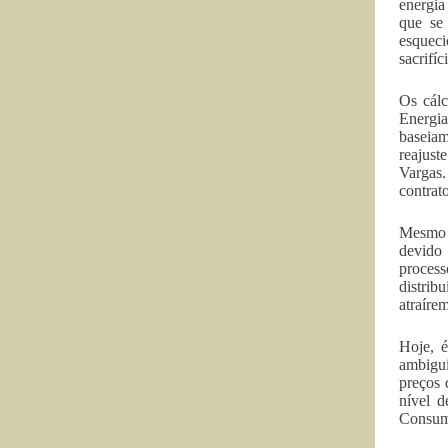
energia
que se
esqueci
sacrifí
Os cálc
Energia
baseiam
reajust
Vargas.
contrat
Mesmo q
devido 
proces
distrib
atraíre
Hoje, é
ambigui
preços 
nível d
Consumi