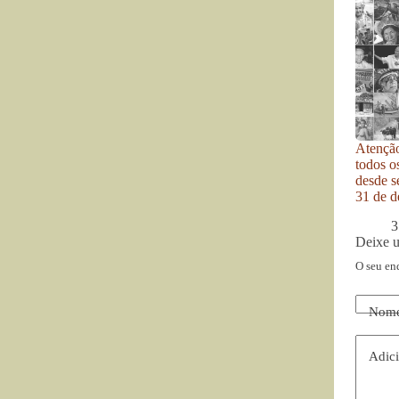
Atenção
todos o
desde se
31 de d
3
Deixe 
O seu en
Nom
Adici