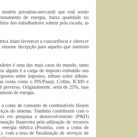
 modelo privatista-mercantil que está sendo
acionamento de energia, baixa qualidade no
ários dos trabalhadores sobem pela escada, as
trica iriam favorecer a concorrência e oferecer
a enorme decepção para aqueles que nutriram
asileiro é uma das mais caras do mundo, tanto
Para alguns é a carga de imposto embutido nas
postos sobre impostos, tributo sobre tributo.
 na conta como o PIS/Pasep, Cofins, ICMS e
é perverso. Originalmente, seria de 25%, mas
imento de energia.
o a conta de consumo de combustíveis fósseis
rviços do sistema. Também contribuem com o
ntos em pesquisa e desenvolvimento (P&D)
sação financeira pela utilização de recursos
energia elétrica (Proinfa), com a conta de
, com a taxa de fiscalização de serviços de