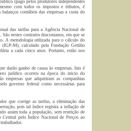
público (pago pelos produtores independentes
mesmo com todos os impostos e tributos, é
 balanços contábeis das empresas a custa do
anual das tarifas para a Agência Nacional de
. São nestes contratos draconianos, em que se
o. A metodologia utilizada para o cálculo do
do (IGP-M), calculado pela Fundação Getúlio
ifária a cada cinco anos. Portanto, estão nos
pre darão ganho de causa às empresas. Isto é
mero jurídico ocorreu na época do inicio do
 às empresas que adquiriram as companhias
s pelo governo federal como necessárias para
or que corrige as tarifas, a eliminação das
ração, pois tal índice registra a inflação de
endo assim toda a população, sem restrição de
o Central pelo Índice Nacional de Preços ao
trabalhador.