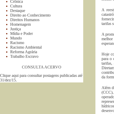
Crônica
Cultura
A reest
Destaque
catast
Direito ao Conhecimento
forneci
Direitos Humanos
tarifas
Homenagem
Justiça
Mídia e Poder
A prome
Mundo
melhor 
Racismo
esperan
Racismo Ambiental
Reforma Agrária
Hoje co
Trabalho Escravo
para o 
tarifas
CONSULTA ACERVO
Diretam
contrib
Clique aqui para consultar postagens publicadas até
da form
31/dez/15
.
Além de
(CCC),
operad
represe
hídrico
desenvo