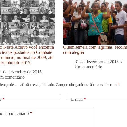
: Neste Acervo você encontra
Quem semeia com lágrimas, recolh
s textos postados no Combate
com alegria
u início, no final de 2009, até
31 de dezembro de 2015
ezembro de 2015.
Um comentário
1 de dezembro de 2015
um comentário
dereço de e-mail não será publicado.
Campos obrigatórios são marcados com
*
e
*
E-mail
*
onar comentário
*