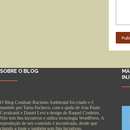
Pub
SOBRE O BLOG
MA
IN
O Blog Combate Racismo Ambiental foi criado e é
mantido por Tania Pacheco, com a ajuda de Ana Paula
Cavalcanti e Daniel Levi e design de Raquel Cordeiro.
Não tem fins lucrativos e utiliza tecnologia WordPress. A
reprodução de seu conteúdo é incentivada, desde que
citando a fonte e também sem fins lucrativos.