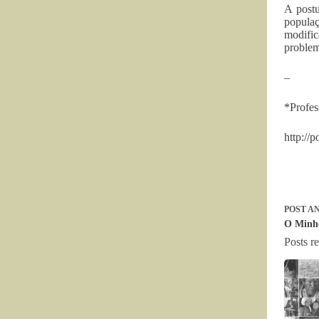
A postu
populaç
modific
problema
–
*Profes
http://
POST
AN
O Minho
Posts r