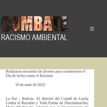
Pular
para
o
conteúdo
Realizaran encuentro de jóvenes para conmemorar el
Día de lucha contra el Racismo
10 de maio de 2012
La Paz – Bolivia.- El director del Comité de Lucha
Contra el Racismo y Toda Forma de Discriminación,