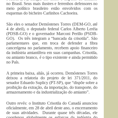
no Brasil. Seus mais ilustres e ferrenhos defensores no
meio político brasileiro estão envolvidos com os
esquemas do bicheiro Carlinhos Cachoeira.
São eles o senador Demóstenes Torres (DEM-GO, até
4 de abril), o deputado federal Carlos Alberto Leréia
(PDSB-GO) e o governador Marconi Perillo (PSDB-
GO). Os três integram a “bancada da crisotila”. São
parlamentares que, em troca de defender a fibra
cancerígena no parlamento, recebem apoio financeiro
da indústria amiantífera em suas campanhas. Crisotila,
ou amianto branco, é o tipo existente e ainda permitido
no País.
A primeira baixa, aliás, já ocorreu. Demóstenes Torres
deixou a relatoria do projeto de lei 371/2011, do
senador Eduardo Suplicy (PT-SP), que “dispõe sobre a
proibição da extração, da importação, do transporte, do
armazenamento e da industrialização do amianto”.
Outro revés: o Instituto Crisotila do Canadá anunciou
oficialmente, em 28 de abril deste ano, o encerramento
de suas atividades. Durante quase três décadas, ele
coordenou globalmente os esforços da indústria do