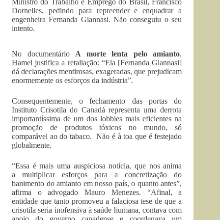
Ministro do Trabalho e Emprego do Brasil, Francisco
Dornelles, pedindo para repreender e enquadrar a
engenheira Fernanda Giannasi. Não conseguiu o seu
intento.
No documentário
A morte lenta pelo amianto
,
Hamel justifica a retaliação: “Ela [Fernanda Giannasi]
dá declarações mentirosas, exageradas, que prejudicam
enormemente os esforços da indústria”.
Consequentemente, o fechamento das portas do
Instituto Crisotila do Canadá representa uma derrota
importantíssima de um dos lobbies mais eficientes na
promoção de produtos tóxicos no mundo, só
comparável ao do tabaco. Não é à toa que é festejado
globalmente.
“Essa é mais uma auspiciosa notícia, que nos anima
a multiplicar esforços para a concretização do
banimento do amianto em nosso país, o quanto antes”,
afirma o advogado Mauro Menezes. “Afinal, a
entidade que tanto promoveu a falaciosa tese de que a
crisotila seria inofensiva à saúde humana, contava com
apoio do governo canadense e coordenava um