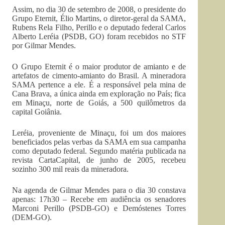
Assim, no dia 30 de setembro de 2008, o presidente do
Grupo Eternit, Élio Martins, o diretor-geral da SAMA,
Rubens Rela Filho, Perillo e o deputado federal Carlos
Alberto Leréia (PSDB, GO) foram recebidos no STF
por Gilmar Mendes.
O Grupo Eternit é o maior produtor de amianto e de
artefatos de cimento-amianto do Brasil. A mineradora
SAMA pertence a ele. É a responsável pela mina de
Cana Brava, a única ainda em exploração no País; fica
em Minaçu, norte de Goiás, a 500 quilômetros da
capital Goiânia.
Leréia, proveniente de Minaçu, foi um dos maiores
beneficiados pelas verbas da SAMA em sua campanha
como deputado federal. Segundo matéria publicada na
revista CartaCapital, de junho de 2005, recebeu
sozinho 300 mil reais da mineradora.
Na agenda de Gilmar Mendes para o dia 30 constava
apenas: 17h30 – Recebe em audiência os senadores
Marconi Perillo (PSDB-GO) e Demóstenes Torres
(DEM-GO).