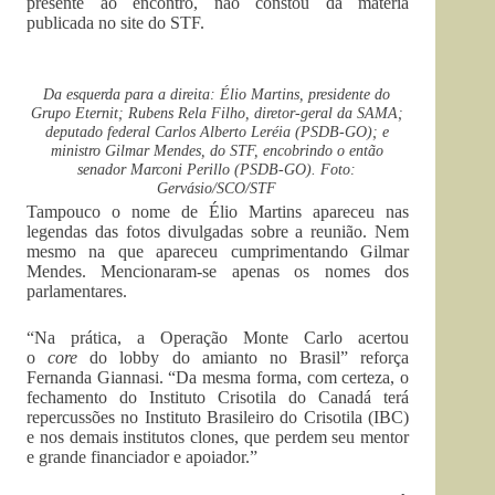
presente ao encontro, não constou da matéria
publicada no site do STF.
Da esquerda para a direita: Élio Martins, presidente do
Grupo Eternit; Rubens Rela Filho, diretor-geral da SAMA;
deputado federal Carlos Alberto Leréia (PSDB-GO); e
ministro Gilmar Mendes, do STF, encobrindo o então
senador Marconi Perillo (PSDB-GO). Foto:
Gervásio/SCO/STF
Tampouco o nome de Élio Martins apareceu nas
legendas das fotos divulgadas sobre a reunião. Nem
mesmo na que apareceu cumprimentando Gilmar
Mendes. Mencionaram-se apenas os nomes dos
parlamentares.
“Na prática, a Operação Monte Carlo acertou
o
core
do lobby do amianto no Brasil” reforça
Fernanda Giannasi. “Da mesma forma, com certeza, o
fechamento do Instituto Crisotila do Canadá terá
repercussões no Instituto Brasileiro do Crisotila (IBC)
e nos demais institutos clones, que perdem seu mentor
e grande financiador e apoiador.”