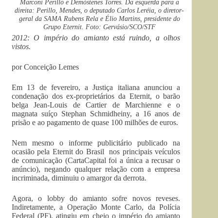
Marconi Perillo e Demóstenes Torres. Da esquerda para a
direita: Perillo, Mendes, o deputado Carlos Leréia, o diretor-
geral da SAMA Rubens Rela e Élio Martins, presidente do
Grupo Eternit. Foto: Gervásio/SCO/STF
2012: O império do amianto está ruindo, a olhos
vistos.
por Conceição Lemes
Em 13 de fevereiro, a Justiça italiana anunciou a
condenação dos ex-proprietários da Eternit, o barão
belga Jean-Louis de Cartier de Marchienne e o
magnata suíço Stephan Schmidheiny, a 16 anos de
prisão e ao pagamento de quase 100 milhões de euros.
Nem mesmo o informe publicitário publicado na
ocasião pela Eternit do Brasil nos principais veículos
de comunicação (CartaCapital foi a única a recusar o
anúncio), negando qualquer relação com a empresa
incriminada, diminuiu o amargor da derrota.
Agora, o lobby do amianto sofre novos reveses.
Indiretamente, a Operação Monte Carlo, da Polícia
Federal (PF), atingiu em cheio o império do amianto