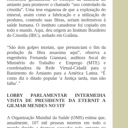
amianto para promover o chamado “uso controlado da
crisotila”. Uma tese enganosa de que a exploração do
mineral, assim como a fabricação e a utilização de
produtos, contendo suas fibras, seriam inofensivos à
saúde humana. O instituto canadense foi copiado em
todo o mundo. Aqui, deu origem ao Instituto Brasileiro
do Crisotila (IBC), sediado em Goiânia.
“São dois golpes mortais, que prenunciam o fim da
produção da fibra assassina aqui”, observa a
engenheira Fernanda Giannasi, auditora fiscal do
Ministério do Trabalho e Emprego (MTE) e
coordenadora da Rede Virtual-Cidadã para o
Banimento do Amianto para a América Latina. “É
como diz o ditado popular ‘a Justiça tarda, mas não
falha’.”
LOBBY PARLAMENTAR INTERMEDIA
VISITA DE PRESIDENTE DA ETERNIT A
GILMAR MENDES NO STF
A Organização Mundial da Saúde (OMS) estima que,
anualmente, 107 mil pessoas morrem em todo o
mundo devido a doenças causadas pelo amianto ou