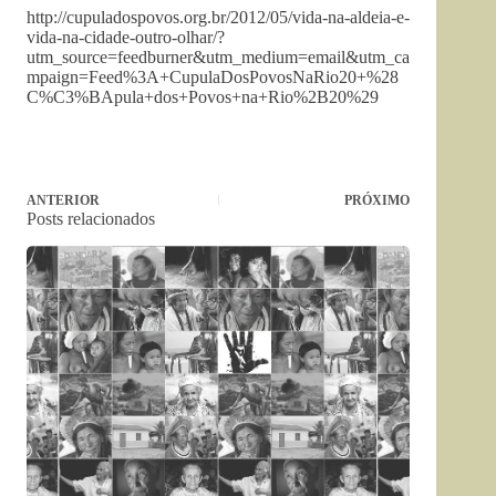
http://cupuladospovos.org.br/2012/05/vida-na-aldeia-e-
vida-na-cidade-outro-olhar/?
utm_source=feedburner&utm_medium=email&utm_ca
mpaign=Feed%3A+CupulaDosPovosNaRio20+%28
C%C3%BApula+dos+Povos+na+Rio%2B20%29
ANTERIOR
PRÓXIMO
Posts relacionados