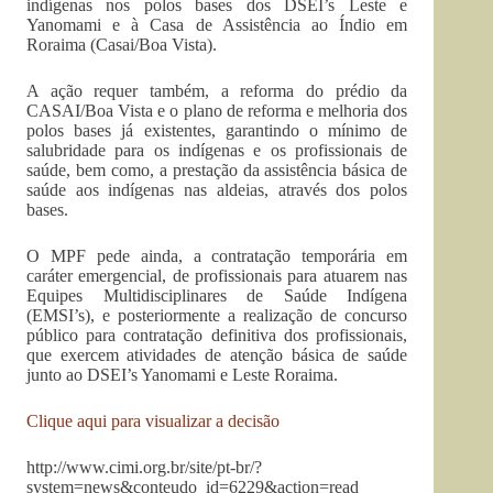
indígenas nos polos bases dos DSEI’s Leste e
Yanomami e à Casa de Assistência ao Índio em
Roraima (Casai/Boa Vista).
A ação requer também, a reforma do prédio da
CASAI/Boa Vista e o plano de reforma e melhoria dos
polos bases já existentes, garantindo o mínimo de
salubridade para os indígenas e os profissionais de
saúde, bem como, a prestação da assistência básica de
saúde aos indígenas nas aldeias, através dos polos
bases.
O MPF pede ainda, a contratação temporária em
caráter emergencial, de profissionais para atuarem nas
Equipes Multidisciplinares de Saúde Indígena
(EMSI’s), e posteriormente a realização de concurso
público para contratação definitiva dos profissionais,
que exercem atividades de atenção básica de saúde
junto ao DSEI’s Yanomami e Leste Roraima.
Clique aqui para visualizar a decisão
http://www.cimi.org.br/site/pt-br/?
system=news&conteudo_id=6229&action=read