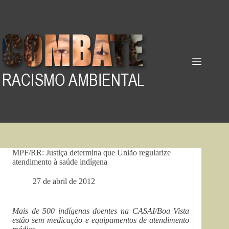
Pular
para
o
conteúdo
MPF/RR: Justiça determina que União regularize
atendimento à saúde indígena
27 de abril de 2012
Mais de 500 indígenas doentes na CASAI/Boa Vista
estão sem medicação e equipamentos de atendimento