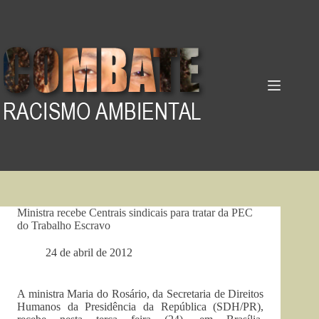
Pular
para
o
conteúdo
Ministra recebe Centrais sindicais para tratar da PEC
do Trabalho Escravo
24 de abril de 2012
A ministra Maria do Rosário, da Secretaria de Direitos
Humanos da Presidência da República (SDH/PR),