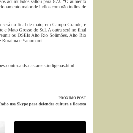
sos acumulados saltou para 872. “O aumento
acionamento maior de índios com não índios de
na será no final de maio, em Campo Grande, e
 e Mato Grosso do Sul. A outra será no final
reunir os DSEIs Alto Rio Solimões, Alto Rio
te Roraima e Yanomami.
oes-contra-aids-nas-areas-indigenas.html
PRÓXIMO
POST
ndio usa Skype para defender cultura e floresta