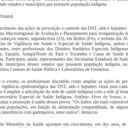
ndo estados e municípios que possuem população
indígena
 Amaral
lecimento das ações de prevenção e controle das DST, aids e hepatites 
ina Macrorregional de Avaliação e Planejamento para reorganização 
começou ontem, segunda-feira (23), em Belém (PA), e termina dia 26 
rias de Vigilância em Saúde e Especial de Saúde Indígena, ambas 
pantes, entre profissionais dos Distritos Sanitários Especiais Indíg
ra, Tapajós, Amapá/Norte do Pará e Tocantins e Casas de Saúde 
as. Participam, ainda, representantes das Secretarias Estaduais de Saú
de municípios desses estados que possuem população indígena na s
órios Centrais de Saúde Pública e Laboratórios de Fronteiras.
 o evento, os profissionais discutirão como ampliar as ações de pre
 vigilância epidemiológica das DST, aids e hepatites virais para ca
de é ampliar a articulação da rede de saúde indígena com a rede já ins
ecretário Especial de Saúde Indígena, Antônio Alves de Souza, a of
nadas à promoção à saúde desses povos. “Os índios são mais vulneráveis
ras populações, em função da alimentação compartilhada, de alguns r
s interétnicos com garimpeiros, entre outros”, destacou.
do Ministério da Saúde apontam um crescimento, em dez anos, de 