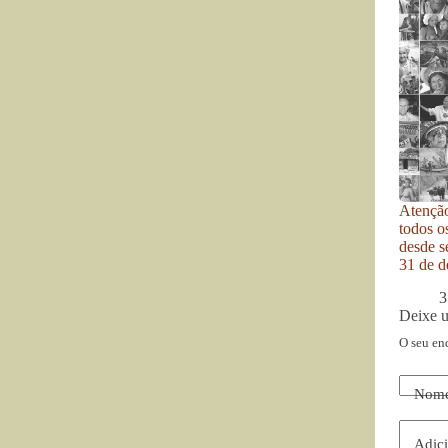
Atenção
todos o
desde se
31 de d
3
Deixe 
O seu en
Nom
Adici