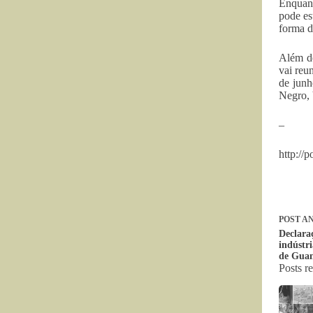
Enquant
pode es
forma d
Além de
vai reu
de junh
Negro, 
–
http://
POST
AN
Declara
indústri
de Gua
Posts r