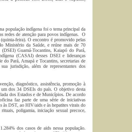
na população indígena foi o tema principal da
das redes de atenção para povos indígenas. O
(quinta-feira). O encontro é promovido pelas
do Ministério da Saúde, e reúne mais de 70
enas (DSEI) Guamá-Tocantins, Kaiapó do Pará,
Indígena (CASAI) desses DSEI e lideranças
de do Pará, Amapá e Tocantins, secretarias de
ua jurisdição, além de representantes dos
venção, diagnóstico, assistência, promoção à
da um dos 34 DSEIs do país. O objetivo desta
talada dos Estados e de Municípios. De acordo
icina faz parte de uma série de iniciativas
 às DST, ao HIV/aids e às hepatites virais do
ituais, poligamia, iniciação sexual precoce,
1.284% dos casos de aids nessa população.