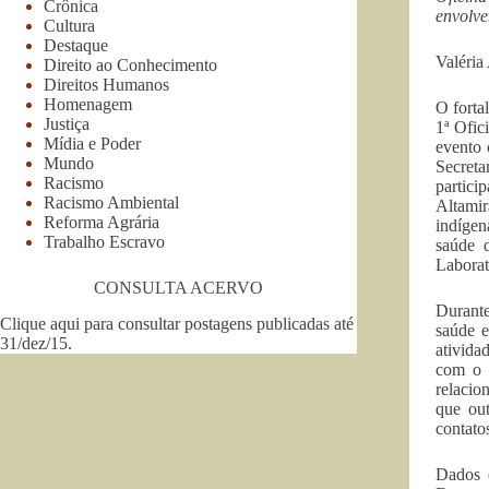
Crônica
envolve
Cultura
Destaque
Valéria
Direito ao Conhecimento
Direitos Humanos
Homenagem
O forta
Justiça
1ª Ofic
Mídia e Poder
evento 
Mundo
Secreta
Racismo
partici
Racismo Ambiental
Altami
Reforma Agrária
indígen
Trabalho Escravo
saúde 
Laborat
CONSULTA ACERVO
Durante
Clique aqui para consultar postagens publicadas até
saúde e
31/dez/15
.
ativida
com o s
relacio
que out
contato
Dados 