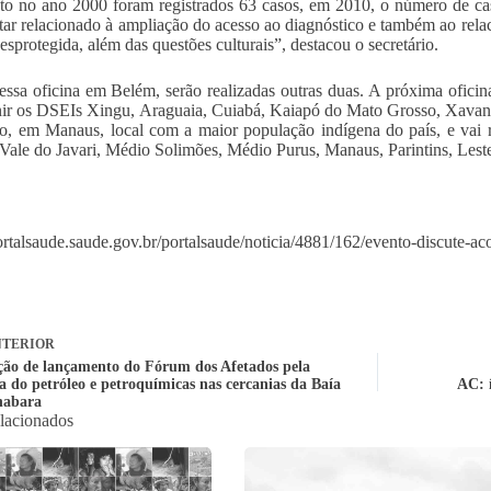
o no ano 2000 foram registrados 63 casos, em 2010, o número de ca
tar relacionado à ampliação do acesso ao diagnóstico e também ao rel
esprotegida, além das questões culturais”, destacou o secretário.
ssa oficina em Belém, serão realizadas outras duas. A próxima ofici
nir os DSEIs Xingu, Araguaia, Cuiabá, Kaiapó do Mato Grosso, Xavante
o, em Manaus, local com a maior população indígena do país, e vai 
Vale do Javari, Médio Solimões, Médio Purus, Manaus, Parintins, Les
portalsaude.saude.gov.br/portalsaude/noticia/4881/162/evento-discute-ac
TERIOR
ção de lançamento do Fórum dos Afetados pela
a do petróleo e petroquímicas nas cercanias da Baía
AC: í
nabara
elacionados