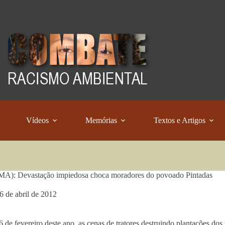
Vídeos
Memórias
Textos e Artigos
(MA): Devastação impiedosa choca moradores do povoado Pintadas
6 de abril de 2012
6 de fevereiro deste ano, as cenas de tratores destruindo plantações d