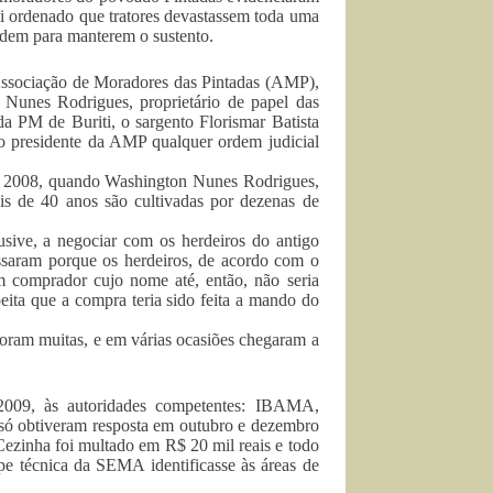
oi ordenado que tratores devastassem toda uma
ndem para manterem o sustento.
 Associação de Moradores das Pintadas (AMP),
Nunes Rodrigues, proprietário de papel das
e da PM de Buriti, o sargento Florismar Batista
o presidente da AMP qualquer ordem judicial
 de 2008, quando Washington Nunes Rodrigues,
ais de 40 anos são cultivadas por dezenas de
sive, a negociar com os herdeiros do antigo
cassaram porque os herdeiros, de acordo com o
 comprador cujo nome até, então, não seria
eita que a compra teria sido feita a mando do
foram muitas, e em várias ocasiões chegaram a
 2009, às autoridades competentes: IBAMA,
só obtiveram resposta em outubro e dezembro
 Cezinha foi multado em R$ 20 mil reais e todo
ipe técnica da SEMA identificasse às áreas de