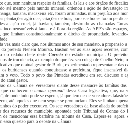
e que, sem nenhum respeito às famílias, às leis e aos órgãos de fiscali
do até mesmo pelo mundo mineral, ordenou a ação de devastação imp
manga, banana, macaxeira etc, foram arruinadas, num prejuízo aos mor
s plantações agrícolas, criações de bois, porcos e bodes foram perdidas
dessa ação cruel, já haviam, também, destruído as chamadas “área
os incomensuráveis à fauna e à flora da região. As APP´s são espaços
, que limitam constitucionalmente o direito de propriedade, levand
dade.
da vez mais claro que, nos últimos anos de seu mandato, a propensão a 
a do prefeito Neném Mourão. Bastam ver as suas ações recentes, c
ão do redator-chefe deste
Correio
do estádio municipal. O prefeit
ulos de truculência, a exemplo do que fez seu colega de Coelho Neto, o 
ficativo que o atual gestor de Buriti, experimentado representante das 
a os buritienses quando conquistasse a prefeitura, fique insensível 
am o voto. Todo o povo das Pintadas acreditou em seu discurso e ag
 do atual gestor.
ão da Câmara de Vereadores diante desse massacre às famílias das 
s que conhecem o
modus operandi
dessa Casa legislativa, que, na 
”, de onde tudo pode se esperar, já que tem desde vereadores falastrõe
zem, até aqueles que nem sequer se pronunciam. Eles se limitam apena
canhos do poder executivo. Os sete vereadores da base aliada do prefei
lar dos recursos do município, apontada pelo Tribunal de Contas 
 de mencionar essa barbárie na tribuna da Casa. Espera-se, agora, 
m essa questão para o debate na Câmara.