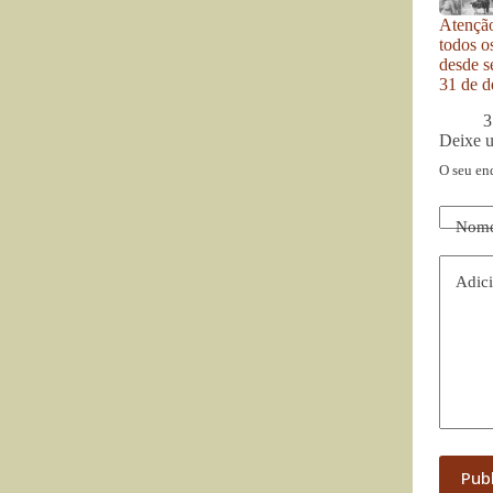
Atenção
todos o
desde se
31 de d
3
Deixe 
O seu en
Nom
Adici
Pub