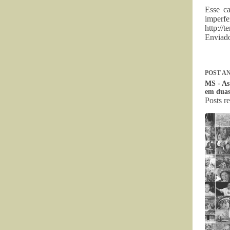
Esse c
imperfe
http://
Enviad
POST
AN
MS - As
em duas
Posts r