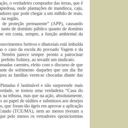
zação, o verdadeiro comprador das terras, que é
iedosa, onde plantações de mandioca, caju,
adores que pode chegar a um milhão de reais.
 na região.
s de proteção permanente” (APP), causando
, tanto de domínio público quanto de domínio
o-se em conta, sempre, a função ambiental da
movimentos furtivos e ditatoriais está imbuída
omo o caso da escola do povoado Vagem e da
o Neném parece sempre pronto a patrocinar
prefeito Soliney, ao invadir um sindicato.
camadas carentes, eleito com o discurso de que
diante do sofrimento daqueles que um dia lhe
ora as famílias veem-se chocadas diante das
Pintadas é lastimável e não surpreende mais
verdade, se tornou uma verdadeira “Casa do
s na tribuna, mas que na ação, absolutamente,
s ao papel de súditos e submissos aos desejos
to, que foram tão ágeis em aprovar a aplicação
do Estado (TCE/MA), nem ao menos tiveram a
que pelo menos os vereadores oposicionistas