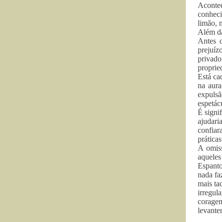
Acontec
conheci
limão, 
Além da
Antes 
prejuíz
privado
proprie
Está ca
na aur
expuls
espetác
É signi
ajudari
confiar
práticas
A omiss
aquele
Espanto
nada fa
mais ta
irregu
coragem
levante