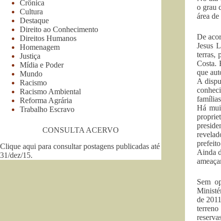
Crônica
o grau 
Cultura
área de
Destaque
Direito ao Conhecimento
De acor
Direitos Humanos
Jesus L
Homenagem
terras,
Justiça
Costa. 
Mídia e Poder
que aut
Mundo
A dispu
Racismo
conhec
Racismo Ambiental
famílias
Reforma Agrária
Há muit
Trabalho Escravo
proprie
preside
CONSULTA ACERVO
revelad
prefeito
Clique aqui para consultar postagens publicadas até
Ainda d
31/dez/15
.
ameaçar
Sem op
Ministé
de 2011
terreno
reservas