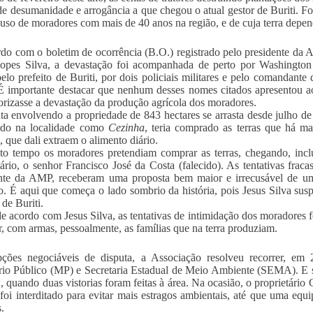
de desumanidade e arrogância a que chegou o atual gestor de Buriti. F
 uso de moradores com mais de 40 anos na região, e de cuja terra depe
do com o boletim de ocorrência (B.O.) registrado pelo presidente da
opes Silva, a devastação foi acompanhada de perto por Washington 
 pelo prefeito de Buriti, por dois policiais militares e pelo comandant
É importante destacar que nenhum desses nomes citados apresentou a
orizasse a devastação da produção agrícola dos moradores.
ta envolvendo a propriedade de 843 hectares se arrasta desde julho
ido na localidade como
Cezinha
, teria comprado as terras que há m
, que dali extraem o alimento diário.
o tempo os moradores pretendiam comprar as terras, chegando, inclu
tário, o senhor Francisco José da Costa (falecido). As tentativas fra
nte da AMP, receberam uma proposta bem maior e irrecusável de um
o. É aqui que começa o lado sombrio da história, pois Jesus Silva susp
 de Buriti.
e acordo com Jesus Silva, as tentativas de intimidação dos moradores 
, com armas, pessoalmente, as famílias que na terra produziam.
ções negociáveis de disputa, a Associação resolveu recorrer, em
rio Público (MP) e Secretaria Estadual de Meio Ambiente (SEMA). E 
, quando duas vistorias foram feitas à área. Na ocasião, o proprietário
 foi interditado para evitar mais estragos ambientais, até que uma equ
.