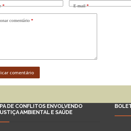
e
*
E-mail
*
onar comentário
*
licar comentário
PA DE CONFLITOS ENVOLVENDO
BOLE
JUSTIÇA AMBIENTAL E SAÚDE