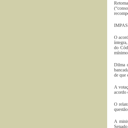
Retoma
(“conso
recompo
IMPAS
O acord
íntegra
do Códi
mínimos
Dilma d
bancada
de que 
A votaç
acordo 
O relat
questão
A minis
Senado 