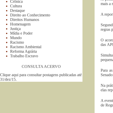
Crônica
mais a 
Cultura
Destaque
A repor
Direito ao Conhecimento
Direitos Humanos
Homenagem
Segundo
Justiça
regras 
Mídia e Poder
Mundo
O acord
Racismo
das APP
Racismo Ambiental
Reforma Agrária
Simult
Trabalho Escravo
pequena
CONSULTA ACERVO
Para as
Clique aqui para consultar postagens publicadas até
Senado:
31/dez/15
.
Na prát
elas re
A event
de Regu