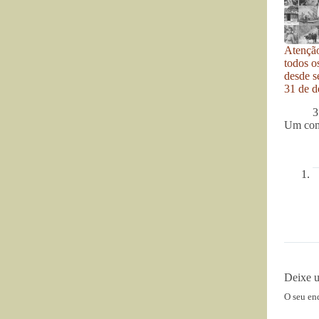
Atenção
todos o
desde se
31 de d
3
Um com
Deixe 
O seu en