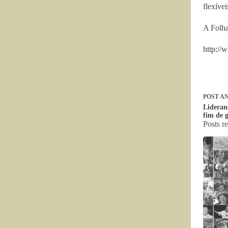
flexívei
A Folha
http://
POST
AN
Lideran
fim de 
Posts r