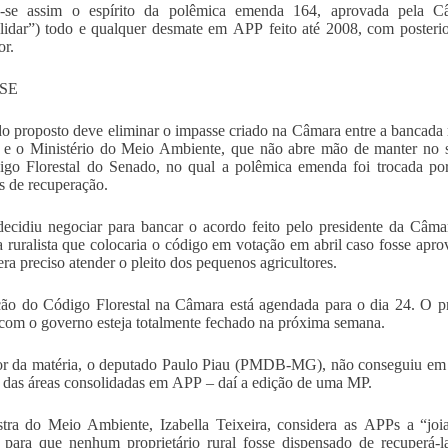
-se assim o espírito da polêmica emenda 164, aprovada pela Câ
lidar”) todo e qualquer desmate em APP feito até 2008, com posteri
r.
SE
o proposto deve eliminar o impasse criado na Câmara entre a bancada r
, e o Ministério do Meio Ambiente, que não abre mão de manter no 
go Florestal do Senado, no qual a polêmica emenda foi trocada por 
 de recuperação.
ecidiu negociar para bancar o acordo feito pelo presidente da Câm
 ruralista que colocaria o código em votação em abril caso fosse apr
era preciso atender o pleito dos pequenos agricultores.
ão do Código Florestal na Câmara está agendada para o dia 24. O p
com o governo esteja totalmente fechado na próxima semana.
or da matéria, o deputado Paulo Piau (PMDB-MG), não conseguiu em 
 das áreas consolidadas em APP – daí a edição de uma MP.
tra do Meio Ambiente, Izabella Teixeira, considera as APPs a “joi
para que nenhum proprietário rural fosse dispensado de recuperá-