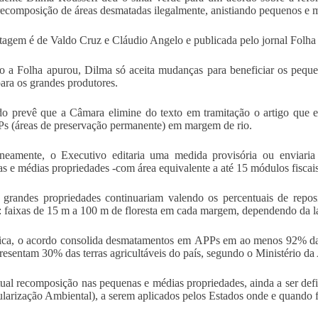
recomposição de áreas desmatadas ilegalmente, anistiando pequenos e m
tagem é de Valdo Cruz e Cláudio Angelo e publicada pelo jornal Folha
 a Folha apurou, Dilma só aceita mudanças para beneficiar os pequen
para os grandes produtores.
o prevê que a Câmara elimine do texto em tramitação o artigo que e
s (áreas de preservação permanente) em margem de rio.
aneamente, o Executivo editaria uma medida provisória ou enviari
s e médias propriedades -com área equivalente a até 15 módulos fiscais,
 grandes propriedades continuariam valendo os percentuais de repos
 faixas de 15 m a 100 m de floresta em cada margem, dependendo da la
ica, o acordo consolida desmatamentos em APPs em ao menos 92% das p
presentam 30% das terras agricultáveis do país, segundo o Ministério da 
ual recomposição nas pequenas e médias propriedades, ainda a ser def
larização Ambiental), a serem aplicados pelos Estados onde e quando f