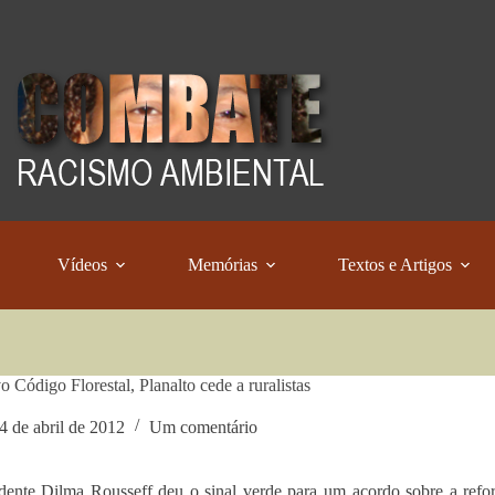
Vídeos
Memórias
Textos e Artigos
o Código Florestal, Planalto cede a ruralistas
4 de abril de 2012
Um comentário
dente Dilma Rousseff deu o sinal verde para um acordo sobre a refor