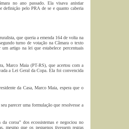
mara no ano passado. Ela visava anistiar
or definição pelo PRA de se e quanto caberia
uralista, que queria a emenda 164 de volta na
segundo turno de votação na Câmara o texto
um artigo na lei que estabelece percentuais
ara, Marco Maia (PT-RS), que acertou com a
ovada a Lei Geral da Copa. Ela foi convencida
residente da Casa, Marco Maia, espera que o
seu parecer uma formulação que resolvesse a
a da coroa” dos ecossistemas e negociou no
las, mesmo que os pequenos tivessem regras