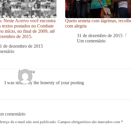
: Neste Acervo você encontra
Quem semeia com lágrimas, recolh
s textos postados no Combate
com alegria
u início, no final de 2009, até
31 de dezembro de 2015
ezembro de 2015.
Um comentário
1 de dezembro de 2015
entário
Adinutza
I was struck by the honesty of your psoting
um comentário
dereço de e-mail não será publicado.
Campos obrigatórios são marcados com
*