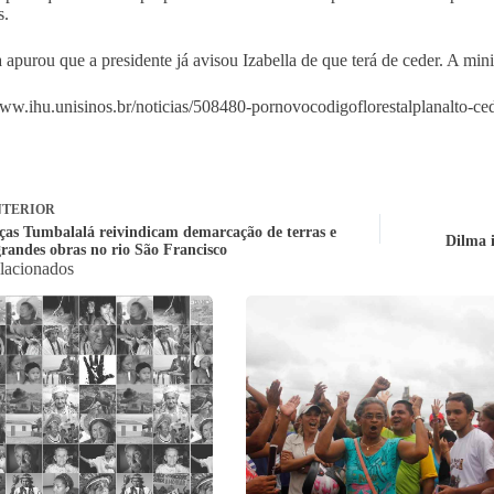
s.
 apurou que a presidente já avisou Izabella de que terá de ceder. A mi
www.ihu.unisinos.br/noticias/508480-pornovocodigoflorestalplanalto-ced
TERIOR
ças Tumbalalá reivindicam demarcação de terras e
Dilma i
grandes obras no rio São Francisco
elacionados