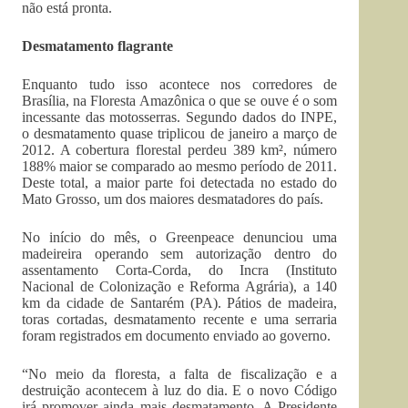
não está pronta.
Desmatamento flagrante
Enquanto tudo isso acontece nos corredores de
Brasília, na Floresta Amazônica o que se ouve é o som
incessante das motosserras. Segundo dados do INPE,
o desmatamento quase triplicou de janeiro a março de
2012. A cobertura florestal perdeu 389 km², número
188% maior se comparado ao mesmo período de 2011.
Deste total, a maior parte foi detectada no estado do
Mato Grosso, um dos maiores desmatadores do país.
No início do mês, o Greenpeace denunciou uma
madeireira operando sem autorização dentro do
assentamento Corta-Corda, do Incra (Instituto
Nacional de Colonização e Reforma Agrária), a 140
km da cidade de Santarém (PA). Pátios de madeira,
toras cortadas, desmatamento recente e uma serraria
foram registrados em documento enviado ao governo.
“No meio da floresta, a falta de fiscalização e a
destruição acontecem à luz do dia. E o novo Código
irá promover ainda mais desmatamento. A Presidente