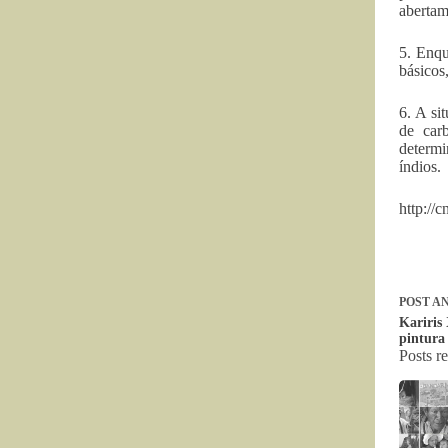
abertam
5. Enqu
básicos
6. A si
de carb
determi
índios.
http://
POST
AN
Kariris 
pintura
Posts r