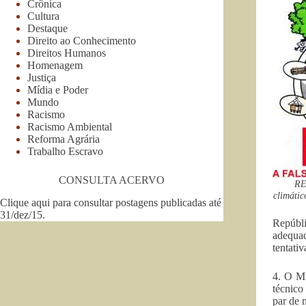
Crônica
Cultura
Destaque
Direito ao Conhecimento
Direitos Humanos
Homenagem
Justiça
Mídia e Poder
Mundo
Racismo
Racismo Ambiental
Reforma Agrária
Trabalho Escravo
CONSULTA ACERVO
RE
climátic
Clique aqui para consultar postagens publicadas até
31/dez/15
.
Repúbli
adequad
tentati
4. O MP
técnico
par de 