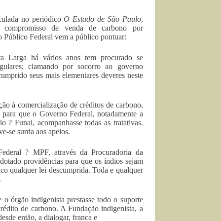
iculada no periódico
O Estado de São Paulo
,
oca compromisso de venda de carbono por
o Público Federal vem a público pontuar:
a Larga há vários anos tem procurado se
regulares; clamando por socorro ao governo
 cumprido seus mais elementares deveres neste
ção à comercialização de créditos de carbono,
am para que o Governo Federal, notadamente a
o ? Funai, acompanhasse todas as tratativas.
ve-se surda aos apelos.
Federal ? MPF, através da Procuradoria da
otado providências para que os índios sejam
co qualquer lei descumprida. Toda e qualquer
.
 órgão indigenista prestasse todo o suporte
rédito de carbono. A Fundação indigenista, a
sde então, a dialogar, franca e