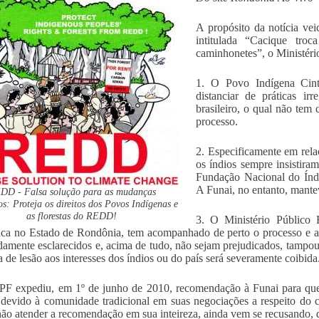
A propósito da notícia ve
intitulada “Cacique tr
caminhonetes”, o Ministéri
1. O Povo Indígena Cint
distanciar de práticas ir
brasileiro, o qual não tem
processo.
2. Especificamente em rela
os índios sempre insistir
Fundação Nacional do Índi
A Funai, no entanto, mante
DD - Falsa solução para as mudanças
os: Proteja os direitos dos Povos Indígenas e
as florestas do REDD!
3. O Ministério Público 
ca no Estado de Rondônia, tem acompanhado de perto o processo e ad
amente esclarecidos e, acima de tudo, não sejam prejudicados, tampou
va de lesão aos interesses dos índios ou do país será severamente coibida
F expediu, em 1º de junho de 2010, recomendação à Funai para que o
 devido à comunidade tradicional em suas negociações a respeito do c
não atender a recomendação em sua inteireza, ainda vem se recusando, de