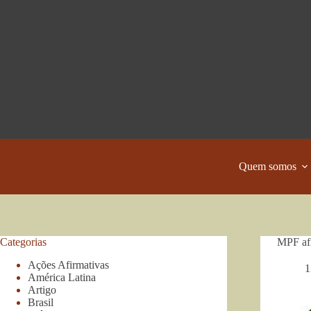
Pular
para
o
conteúdo
Quem somos
Categorias
MPF afi
Ações Afirmativas
1
América Latina
Artigo
Brasil