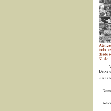
Atenção
todos o
desde se
31 de d
3
Deixe 
O seu en
Nom
Adici