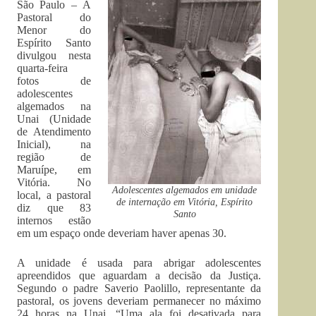
São Paulo – A
Pastoral do
Menor do
Espírito Santo
divulgou nesta
quarta-feira
fotos de
adolescentes
algemados na
Unai (Unidade
de Atendimento
Inicial), na
região de
Maruípe, em
Vitória. No
Adolescentes algemados em unidade
local, a pastoral
de internação em Vitória, Espírito
diz que 83
Santo
internos estão
em um espaço onde deveriam haver apenas 30.
A unidade é usada para abrigar adolescentes
apreendidos que aguardam a decisão da Justiça.
Segundo o padre Saverio Paolillo, representante da
pastoral, os jovens deveriam permanecer no máximo
24 horas na Unai. “Uma ala foi desativada para