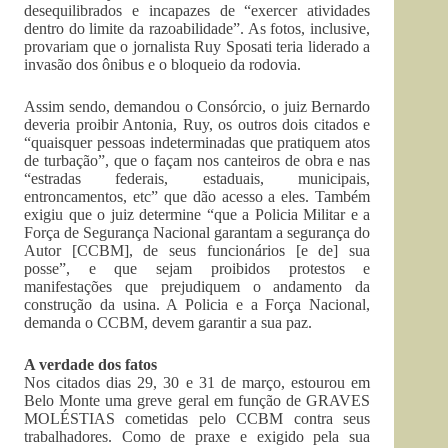
desequilibrados e incapazes de “exercer atividades
dentro do limite da razoabilidade”. As fotos, inclusive,
provariam que o jornalista Ruy Sposati teria liderado a
invasão dos ônibus e o bloqueio da rodovia.
Assim sendo, demandou o Consórcio, o juiz Bernardo
deveria proibir Antonia, Ruy, os outros dois citados e
“quaisquer pessoas indeterminadas que pratiquem atos
de turbação”, que o façam nos canteiros de obra e nas
“estradas federais, estaduais, municipais,
entroncamentos, etc” que dão acesso a eles. Também
exigiu que o juiz determine “que a Policia Militar e a
Força de Segurança Nacional garantam a segurança do
Autor [CCBM], de seus funcionários [e de] sua
posse”, e que sejam proibidos protestos e
manifestações que prejudiquem o andamento da
construção da usina. A Policia e a Força Nacional,
demanda o CCBM, devem garantir a sua paz.
A verdade dos fatos
Nos citados dias 29, 30 e 31 de março, estourou em
Belo Monte uma greve geral em função de GRAVES
MOLÉSTIAS cometidas pelo CCBM contra seus
trabalhadores. Como de praxe e exigido pela sua