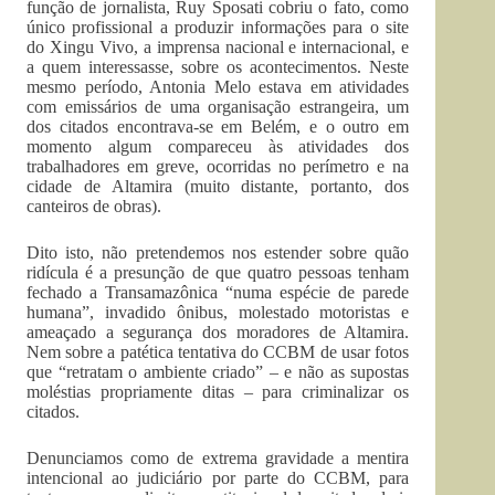
função de jornalista, Ruy Sposati cobriu o fato, como
único profissional a produzir informações para o site
do Xingu Vivo, a imprensa nacional e internacional, e
a quem interessasse, sobre os acontecimentos. Neste
mesmo período, Antonia Melo estava em atividades
com emissários de uma organisação estrangeira, um
dos citados encontrava-se em Belém, e o outro em
momento algum compareceu às atividades dos
trabalhadores em greve, ocorridas no perímetro e na
cidade de Altamira (muito distante, portanto, dos
canteiros de obras).
Dito isto, não pretendemos nos estender sobre quão
ridícula é a presunção de que quatro pessoas tenham
fechado a Transamazônica “numa espécie de parede
humana”, invadido ônibus, molestado motoristas e
ameaçado a segurança dos moradores de Altamira.
Nem sobre a patética tentativa do CCBM de usar fotos
que “retratam o ambiente criado” – e não as supostas
moléstias propriamente ditas – para criminalizar os
citados.
Denunciamos como de extrema gravidade a mentira
intencional ao judiciário por parte do CCBM, para