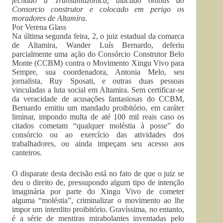
fechado a Transamazônica, atacado ônibus do
Consorcio construtor e colocado em perigo os
moradores de Altamira.
Por Verena Glass
Na última segunda feira, 2, o juiz estadual da comarca
de Altamira, Wander Luís Bernardo, deferiu
parcialmente uma ação do Consórcio Construtor Belo
Monte (CCBM) contra o Movimento Xingu Vivo para
Sempre, sua coordenadora, Antonia Melo, seu
jornalista, Ruy Sposati, e outras duas pessoas
vinculadas a luta social em Altamira. Sem certificar-se
da veracidade de acusações fantasiosas do CCBM,
Bernardo emitiu um mandado proibitório, em caráter
liminar, impondo multa de até 100 mil reais caso os
citados cometam “qualquer moléstia à posse” do
consórcio ou ao exercício das atividades dos
trabalhadores, ou ainda impeçam seu acesso aos
canteiros.
O disparate desta decisão está no fato de que o juiz se
deu o direito de, pressupondo algum tipo de intenção
imaginária por parte do Xingu Vivo de cometer
alguma “moléstia”, criminalizar o movimento ao lhe
impor um interdito proibitório. Gravíssima, no entanto,
é a série de mentiras mirabolantes inventadas pelo