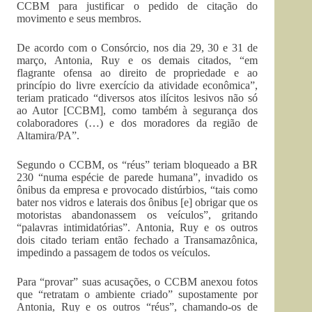
CCBM para justificar o pedido de citação do
movimento e seus membros.
De acordo com o Consórcio, nos dia 29, 30 e 31 de
março, Antonia, Ruy e os demais citados, “em
flagrante ofensa ao direito de propriedade e ao
princípio do livre exercício da atividade econômica”,
teriam praticado “diversos atos ilícitos lesivos não só
ao Autor [CCBM], como também à segurança dos
colaboradores (…) e dos moradores da região de
Altamira/PA”.
Segundo o CCBM, os “réus” teriam bloqueado a BR
230 “numa espécie de parede humana”, invadido os
ônibus da empresa e provocado distúrbios, “tais como
bater nos vidros e laterais dos ônibus [e] obrigar que os
motoristas abandonassem os veículos”, gritando
“palavras intimidatórias”. Antonia, Ruy e os outros
dois citado teriam então fechado a Transamazônica,
impedindo a passagem de todos os veículos.
Para “provar” suas acusações, o CCBM anexou fotos
que “retratam o ambiente criado” supostamente por
Antonia, Ruy e os outros “réus”, chamando-os de