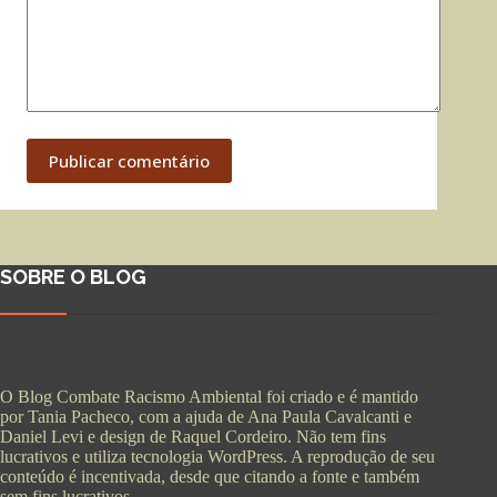
Publicar comentário
SOBRE O BLOG
O Blog Combate Racismo Ambiental foi criado e é mantido
por Tania Pacheco, com a ajuda de Ana Paula Cavalcanti e
Daniel Levi e design de Raquel Cordeiro. Não tem fins
lucrativos e utiliza tecnologia WordPress. A reprodução de seu
conteúdo é incentivada, desde que citando a fonte e também
sem fins lucrativos.