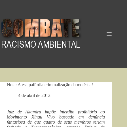
Pular
para
o
conteúdo
Nota: A estapafúrdia criminalização da moléstia!
4 de abril de 2012
Juiz de Altamira impõe interdito proibitório ao
Movimento Xingu Vivo baseado em denúncia
fantasiosa de que quatro de seus membros teriam