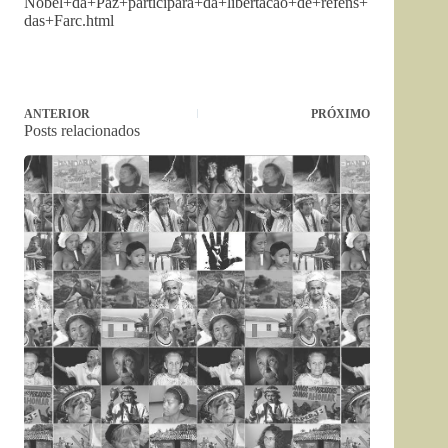
Nobel+da+Paz+participara+da+libertacao+de+refens+
das+Farc.html
ANTERIOR
PRÓXIMO
Posts relacionados