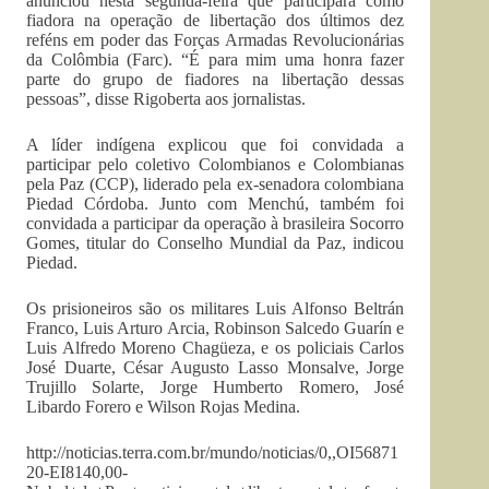
anunciou nesta segunda-feira que participará como
fiadora na operação de libertação dos últimos dez
reféns em poder das Forças Armadas Revolucionárias
da Colômbia (Farc). “É para mim uma honra fazer
parte do grupo de fiadores na libertação dessas
pessoas”, disse Rigoberta aos jornalistas.
A líder indígena explicou que foi convidada a
participar pelo coletivo Colombianos e Colombianas
pela Paz (CCP), liderado pela ex-senadora colombiana
Piedad Córdoba. Junto com Menchú, também foi
convidada a participar da operação à brasileira Socorro
Gomes, titular do Conselho Mundial da Paz, indicou
Piedad.
Os prisioneiros são os militares Luis Alfonso Beltrán
Franco, Luis Arturo Arcia, Robinson Salcedo Guarín e
Luis Alfredo Moreno Chagüeza, e os policiais Carlos
José Duarte, César Augusto Lasso Monsalve, Jorge
Trujillo Solarte, Jorge Humberto Romero, José
Libardo Forero e Wilson Rojas Medina.
http://noticias.terra.com.br/mundo/noticias/0,,OI56871
20-EI8140,00-