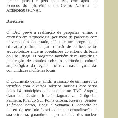
Federal (MPF) e pelo Iphan/PR, com apoio de
técnicos do Iphan/SP e do Centro Nacional de
Arqueologia (CNA).
Diretrizes
O TAC prevê a realização de pesquisas, ensino e
extensão em Arqueologia, por meio de parcerias com
universidades do estado, além de um programa de
educação patrimonial para difusão de conhecimentos
arqueológicos entre as populações do entorno da bacia
do Rio Tibagi. O programa também deve subsidiar a
publicação de estudos sobre o patrimônio cultural
arqueológico da região, inclusive nas línguas das
comunidades indígenas locais.
O documento define, ainda, a criação de um museu de
território com diversos núcleos museais espalhados
pelos 14 municípios contemplados no TAC: Arapoti,
Carambeí, Castro, Imbaú, Jaguariaíva, Ortigueira,
Palmeira, Piraí do Sul, Ponta Grossa, Reserva, Sengés,
Telêmaco Borba, Tibagi e Ventania. O conceito de
museu de território baseia-se na descentralização de
sua estrutura, garantindo a permanência dos núcleos