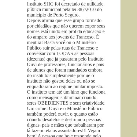
Instituto SHC foi decretado de utilidade
pública municipal pela lei 887/2010 do
município de Porto Seguro.
Depois afirma que esse grupo formado
por cidadãos que não querem expor seus
nomes está unido em prol da educação e
do amparo aos jovens de Trancoso. É
mentira! Basta você ou o Ministério
Público sair pelas ruas de Trancoso e
conversar com TODAS as pessoas
(dezenas) que já passaram pelo Instituto.
Ouvi de professores, funcionários e pais
de alunos que foram mandados embora
do instituto simplesmente porque o
instituto não gostou deles ou não se
enquadraram ao regime militar imposto.
O instituto tem até um hino que funciona
como mensagem subliminar criando
seres OBEDIENTES e sem criatividade.
Um crime! Ouvi e o Ministério Público
também poderá ouvir, o quanto estão
criando desafetos e destruindo pessoas
dignas, pais e mães que trabalharam por
lá fazem relatos assustadores!!! Vejam
bem! A pessoa que hoje responde pelo