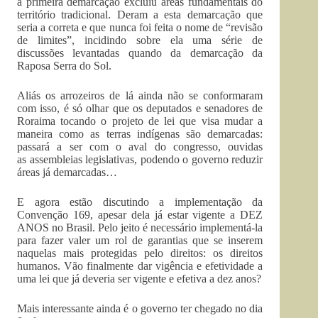
a primeira demarcação excluiu áreas fundamentais do
território tradicional. Deram a esta demarcação que
seria a correta e que nunca foi feita o nome de “revisão
de limites”, incidindo sobre ela uma série de
discussões levantadas quando da demarcação da
Raposa Serra do Sol.
Aliás os arrozeiros de lá ainda não se conformaram
com isso, é só olhar que os deputados e senadores de
Roraima tocando o projeto de lei que visa mudar a
maneira como as terras indígenas são demarcadas:
passará a ser com o aval do congresso, ouvidas
as assembleias legislativas, podendo o governo reduzir
áreas já demarcadas…
E agora estão discutindo a implementação da
Convenção 169, apesar dela já estar vigente a DEZ
ANOS no Brasil. Pelo jeito é necessário implementá-la
para fazer valer um rol de garantias que se inserem
naquelas mais protegidas pelo direitos: os direitos
humanos. Vão finalmente dar vigência e efetividade a
uma lei que já deveria ser vigente e efetiva a dez anos?
Mais interessante ainda é o governo ter chegado no dia