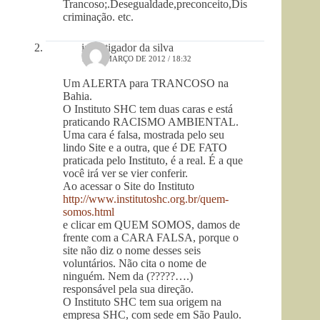
Trancoso;.Desegualdade,preconceito,Dis
criminação. etc.
investigador da silva
12 DE MARÇO DE 2012 / 18:32
Um ALERTA para TRANCOSO na
Bahia.
O Instituto SHC tem duas caras e está
praticando RACISMO AMBIENTAL.
Uma cara é falsa, mostrada pelo seu
lindo Site e a outra, que é DE FATO
praticada pelo Instituto, é a real. É a que
você irá ver se vier conferir.
Ao acessar o Site do Instituto
http://www.institutoshc.org.br/quem-
somos.html
e clicar em QUEM SOMOS, damos de
frente com a CARA FALSA, porque o
site não diz o nome desses seis
voluntários. Não cita o nome de
ninguém. Nem da (?????….)
responsável pela sua direção.
O Instituto SHC tem sua origem na
empresa SHC, com sede em São Paulo.