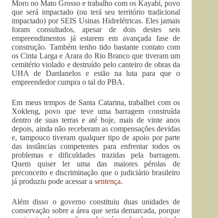
Moro no Mato Grosso e trabalho com os Kayabi, povo
que será impactado (ou terá seu território tradicional
impactado) por SEIS Usinas Hidrelétricas. Eles jamais
foram consultados, apesar de dois destes seis
empreendimentos já estarem em avançada fase de
construção. Também tenho tido bastante contato com
os Cinta Larga e Arara do Rio Branco que tiveram um
cemitério violado e destruído pelo canteiro de obras da
UHA de Dardanelos e estão na luta para que o
empreendedor cumpra o tal do PBA.
Em meus tempos de Santa Catarina, trabalhei com os
Xokleng, povo que teve uma barragem construída
dentro de suas terras e até hoje, mais de vinte anos
depois, ainda não receberam as compensações devidas
e, tampouco tiveram qualquer tipo de apoio por parte
das instâncias competentes para enfrentar todos os
problemas e dificuldades trazidas pela barragem.
Quem quiser ler uma das maiores pérolas de
preconceito e discriminação que o judiciário brasileiro
já produziu pode acessar a
sentença
.
Além disso o governo constituiu duas unidades de
conservação sobre a área que seria demarcada, porque