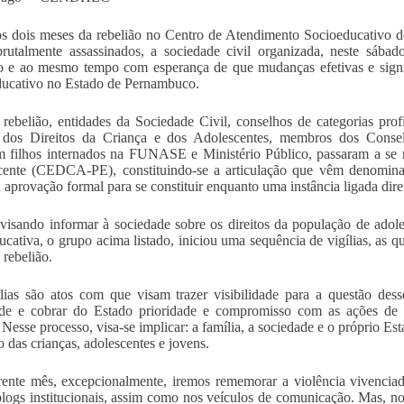
s dois meses da rebelião no Centro de Atendimento Socioeducativo d
rutalmente assassinados, a sociedade civil organizada, neste sáb
o e ao mesmo tempo com esperança de que mudanças efetivas e signif
ucativo no Estado de Pernambuco.
rebelião, entidades da Sociedade Civil, conselhos de categorias pr
 dos Direitos da Criança e dos Adolescentes, membros dos Conselh
 filhos internados na FUNASE e Ministério Público, passaram a se 
cente (CEDCA-PE), constituindo-se a articulação que vêm denomina
 aprovação formal para se constituir enquanto uma instância ligada dir
visando informar à sociedade sobre os direitos da população de ado
ucativa, o grupo acima listado, iniciou uma sequência de vigílias, as 
 rebelião.
lias são atos com que visam trazer visibilidade para a questão dess
ade e cobrar do Estado prioridade e compromisso com as ações de 
 Nesse processo, visa-se implicar: a família, a sociedade e o próprio Es
o das crianças, adolescentes e jovens.
ente mês, excepcionalmente, iremos rememorar a violência vivenciad
 blogs institucionais, assim como nos veículos de comunicação. Mas, no 