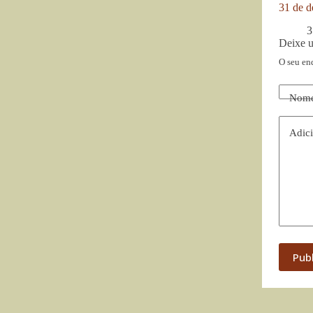
31 de d
3
Deixe 
O seu en
Nom
Adici
Pub