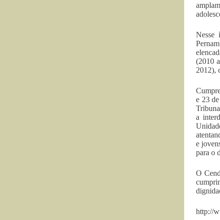
amplame
adolesc
Nesse 
Pernam
elencad
(2010 a
2012), 
Cumpre 
e 23 de
Tribuna
a inter
Unidade
atentan
e joven
para o d
O Cendh
cumprim
dignida
http://