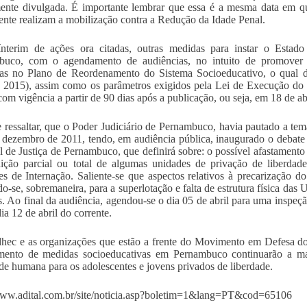
nte divulgada. É importante lembrar que essa é a mesma data em q
ente realizam a mobilização contra a Redução da Idade Penal.
ínterim de ações ora citadas, outras medidas para instar o Estad
buco, com o agendamento de audiências, no intuito de promover ag
as no Plano de Reordenamento do Sistema Socioeducativo, o qual d
 2015), assim como os parâmetros exigidos pela Lei de Execução do
com vigência a partir de 90 dias após a publicação, ou seja, em 18 de abr
ressaltar, que o Poder Judiciário de Pernambuco, havia pautado a tem
 dezembro de 2011, tendo, em audiência pública, inaugurado o debate 
l de Justiça de Pernambuco, que definirá sobre: o possível afastamento 
dição parcial ou total de algumas unidades de privação de liberdad
s de Internação. Saliente-se que aspectos relativos à precarização d
do-se, sobremaneira, para a superlotação e falta de estrutura física da
s. Ao final da audiência, agendou-se o dia 05 de abril para uma inspe
ia 12 de abril do corrente.
ec e as organizações que estão a frente do Movimento em Defesa dos
ento de medidas socioeducativas em Pernambuco continuarão a mante
de humana para os adolescentes e jovens privados de liberdade.
www.adital.com.br/site/noticia.asp?boletim=1&lang=PT&cod=65106