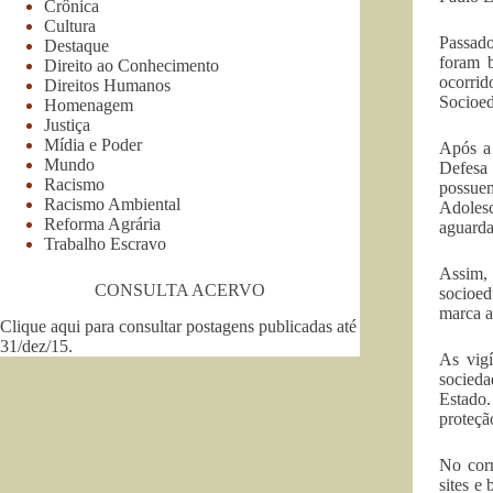
Crônica
Cultura
Passado
Destaque
foram b
Direito ao Conhecimento
ocorrid
Direitos Humanos
Socioed
Homenagem
Justiça
Mídia e Poder
Após a 
Mundo
Defesa
Racismo
possuem
Racismo Ambiental
Adoles
Reforma Agrária
aguarda
Trabalho Escravo
Assim, 
CONSULTA ACERVO
socioed
marca a
Clique aqui para consultar postagens publicadas até
31/dez/15
.
As vigí
socied
Estado.
proteçã
No corr
sites e