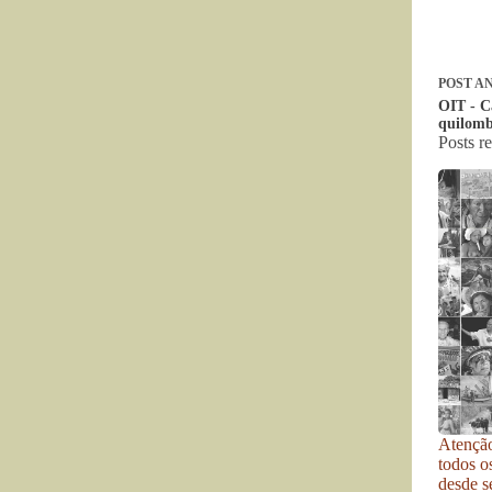
POST
AN
OIT - C
quilombo
Posts r
Atenção
todos o
desde se