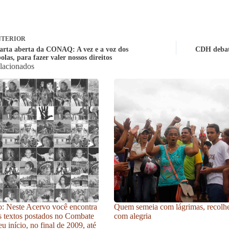
TERIOR
arta aberta da CONAQ: A vez e a voz dos
CDH debate
las, para fazer valer nossos direitos
elacionados
: Neste Acervo você encontra
Quem semeia com lágrimas, recolh
s textos postados no Combate
com alegria
u início, no final de 2009, até