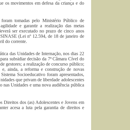
ue os movimentos em defesa da criança e do
o foram tomadas pelo Ministério Público de
ilidade e garantir a realização das metas
everá ser executado no prazo de cinco anos
 SINASE (Lei nº 12.594, de 18 de janeiro de
il do corrente.
ática das Unidades de Internação, nos dias 22
para subsidiar decisão da 7ª Câmara Cível do
de gestores; a realização de concurso público;
e e, ainda, a reforma e construção de novas
o Sistema Socioeducativo foram apresentados,
s Unidades que privam de liberdade adolescentes
ção nas Unidades e uma nova audiência pública
 Direitos dos (as) Adolescentes e Jovens em
r acesa a luta pela garantia de direitos e