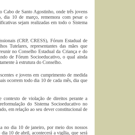
o Cabo de Santo Agostinho, onde três jovens
ado, dia 10 de março, rememora com pesar o
icativas sejam realizadas em todo o Sistema
ofissionais (CRP, CRESS), Fórum Estadual de
os Tutelares, representantes das mães que
reunir no Conselho Estadual da Criança e do
ndo de Fórum Socioeducativo, o qual ainda
etamente à estrutura do Conselho.
lescentes e jovens em cumprimento de medida
quais ocorrem todo dia 10 de cada mês, dia que
e contexto de violação de direitos perante a
reformulação do Sistema Socioeducativo no
tado, em relação ao seu dever constitucional de
a no dia 10 de janeiro, por meio dos nossos
dia 10 de abril, acontecerá a vigília, que será