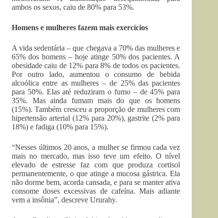
ambos os sexos, caiu de 80% para 53%.
Homens e mulheres fazem mais exercícios
A vida sedentária – que chegava a 70% das mulheres e
65% dos homens – hoje atinge 50% dos pacientes. A
obesidade caiu de 12% para 8% de todos os pacientes.
Por outro lado, aumentou o consumo de bebida
alcoólica entre as mulheres – de 25% das pacientes
para 50%. Elas até reduziram o fumo – de 45% para
35%. Mas ainda fumam mais do que os homens
(15%). Também cresceu a proporção de mulheres com
hipertensão arterial (12% para 20%), gastrite (2% para
18%) e fadiga (10% para 15%).
“Nesses últimos 20 anos, a mulher se firmou cada vez
mais no mercado, mas isso teve um efeito. O nível
elevado de estresse faz com que produza cortisol
permanentemente, o que atinge a mucosa gástrica. Ela
não dorme bem, acorda cansada, e para se manter ativa
consome doses excessivas de cafeína. Mais adiante
vem a insônia”, descreve Ururahy.