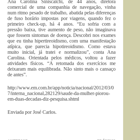
Ana Carolina Siniscalchi, de 44 anos, diretora
comercial de uma companhia de navegação, vinha
num ritmo pesado de trabalho, abatida pelas diferenças
de fuso horário impostas por viagens, quando fez o
primeiro check-up, há 4 anos. “Eu sofria com a
pressão baixa, tive aumento de peso, não imaginava
que fossem sintomas de doença. Descobri nos exames
que eu tinha hipertireoidismo, com uma manifestação
atípica, que parecia hipotireoidismo. Como estava
muito inicial, já tratei e normalizou”, conta Ana
Carolina. Orientada pelos médicos, voltou a fazer
atividades físicos. “A retomada dos exercícios me
deixaram mais equilibrada. Não sinto mais o cansaço
de antes”.
http://www.em.com.br/app/noticia/nacional/2012/03/0
7/interna_nacional,282129/saude-da-mulher-piorou-
em-duas-decadas-diz-pesquisa.shtml
Enviada por José Carlos.