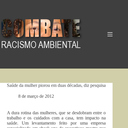
Pular
para
o
conteúdo
Saúde da mulher piorou em duas décadas, diz pesquisa
8 de março de 2012
A dura rotina das mulheres, que se desdobram entre o
trabalho e os cuidados com a casa, tem impacto na
saúde. Um levantamento feito por uma empresa