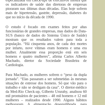
especializada em check-ups de executivos mostra que
os indicadores de saúde das diretoras de empresas
pioraram nas últimas duas décadas. Elas hoje sofrem
mais de hipertensão, gastrite, depressão, diabetes do
que no início da década de 1990.
O estudo é focado em exames feitos por altas
funcionárias de grandes empresas, mas dados do Data-
SUS (banco de dados do Sistema Único de Saúde)
mostram que os resultados valem para toda a
população. “Há cinquenta anos, de cada dez mortes
por infarto, nove vítimas eram homens e uma era
mulher. Atualmente essa proporção está em seis
homens e quatro mulheres”, afirma Carlos Alberto
Machado, diretor da Sociedade Brasileira de
Cardiologia.
Para Machado, as mulheres sofrem o “peso da dupla
jornada”. “Elas passaram a ser submetidas às mesmas
situações de estresse dos homens. Só que vão para o
trabalho e não se desligam da casa”. O diretor-médico
da Med-Rio Check-up, Gilberto Ururahy, analisou 60
mil prontuários de pacientes – 48 mil homens e 12 mil
mulheres – realizados desde 1990. Alguns hábitos
melhoraram. A alimentação desequilibrada, para