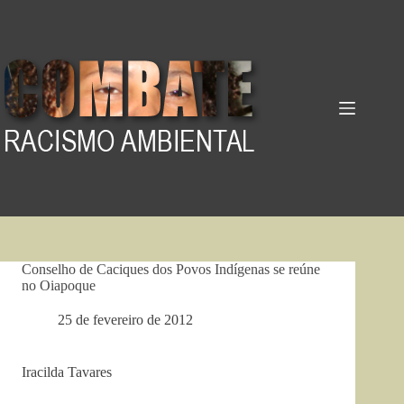
Pular
para
o
conteúdo
Conselho de Caciques dos Povos Indígenas se reúne
no Oiapoque
25 de fevereiro de 2012
Iracilda Tavares