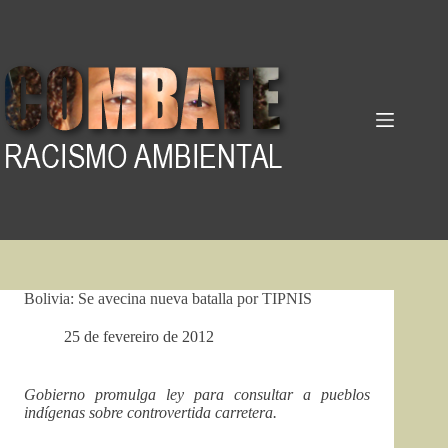
Pular
para
o
conteúdo
Bolivia: Se avecina nueva batalla por TIPNIS
25 de fevereiro de 2012
Gobierno promulga ley para consultar a pueblos
indígenas sobre controvertida carretera.