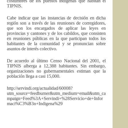
costumbres de los pueblos indígenas que habitan el
TIPNIS.
Cabe indicar que las instancias de decisión en dicha
región son a través de las reuniones de corregidores,
que son los encargados de aplicar las leyes en
provincias y cantones y de los cabildos, que consisten
en reuniones públicas en la que participan todos los
habitantes de la comunidad y se pronuncian sobre
asuntos de interés colectivo.
De acuerdo al último Censo Nacional del 2001, el
TIPNIS alberga a 12,388 habitantes. Sin embargo,
organizaciones no gubernamentales estiman que la
población llega a casi 15,000.
http://servindi.org/actualidad/60008?
utm_source=feedburner&utm_medium=email&utm_ca
mpaign=Feed%3A+Servindi+%28Servicio+de+Infor
maci%C3%B3n+Indigena%29