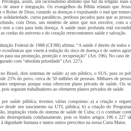
o. Privilegia, assim, um racionalismo abstrato que faz da religião mai
 de amor e integração. Os evangelhos da Bíblia relatam que Jesus 
r o Reino de Deus, curando as doenças e expulsando o mal que tomava 
 e solidariedade, curou paralíticos, perdoou pecados para que as pesso
rofundo, com Deus, um mistério de amor que nos envolve, com a 
o tem a cura para toda doença. A saúde mais profunda está escondi
as cordas do universo e do coração reencontramos saúde e salvação.
ituição Federal de 1988 (CF/88) afirma: “A saúde é direito de todos e 
 e econômicas que visem à redução do risco de doença e de outros agravo
ços para sua promoção, proteção e recuperação” (Art. 196). No caso de c
egurado com “absoluta prioridade” (Art. 227).
no Brasil, dois sistemas de saúde: a) um público, o SUS, para os pob
nde 25% do povo, cerca de 50 milhões de pessoas. Milhares de pesso
des empresas porque estas oferecem plano privado de saúde. Ou se
s, pois seguram trabalhadores ao ofertarem planos privados de saúde.
 por saúde pública, tivemos várias conquistas: a) a criação e org
ve desde seu nascimento na UTI, pública; b) a criação do Program
ão, inspiração vinda do sistema de saúde de Cuba; c) o combate co
ndo desrespeitada cotidianamente, pois os lindos artigos 196 e 227 s
o à dignidade humana e tantos outros prescritos na nossa Carta Maior.