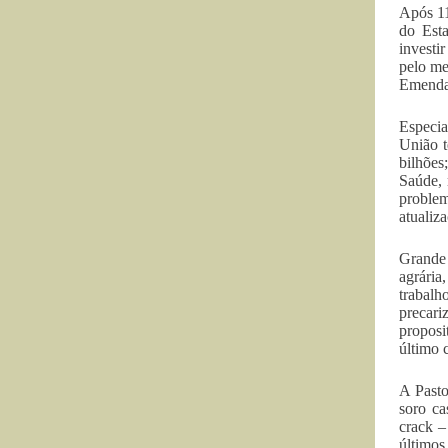
Após 11
do Esta
investi
pelo me
Emenda
Especi
União t
bilhões
Saúde, 
problem
atualiz
Grande 
agrária
trabalh
precari
proposi
último 
A Pasto
soro ca
crack –
últimos