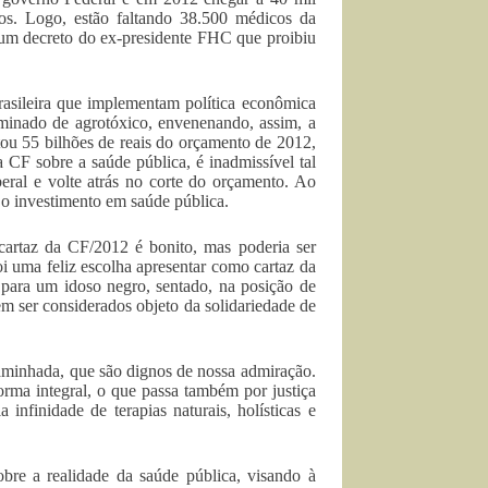
os. Logo, estão faltando 38.500 médicos da
 um decreto do ex-presidente FHC que proibiu
asileira que implementam política econômica
iminado de agrotóxico, envenenando, assim, a
ou 55 bilhões de reais do orçamento de 2012,
 CF sobre a saúde pública, é inadmissível tal
eral e volte atrás no corte do orçamento. Ao
e o investimento em saúde pública.
artaz da CF/2012 é bonito, mas poderia ser
i uma feliz escolha apresentar como cartaz da
ara um idoso negro, sentado, na posição de
em ser considerados objeto da solidariedade de
 Caminhada, que são dignos de nossa admiração.
rma integral, o que passa também por justiça
infinidade de terapias naturais, holísticas e
re a realidade da saúde pública, visando à