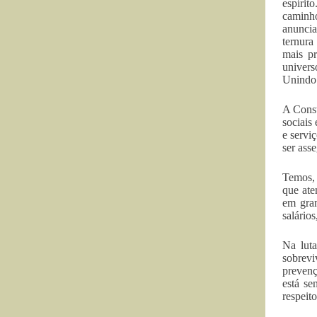
espírit
caminho
anuncia
ternura
mais p
univers
Unindo 
A Const
sociais
e servi
ser ass
Temos, 
que ate
em gran
salário
Na luta
sobrevi
prevenç
está se
respeit