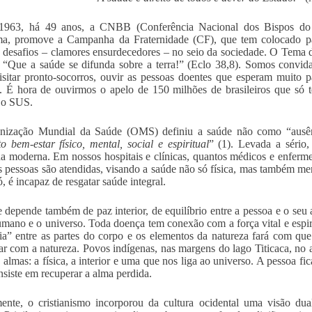
1963, há 49 anos, a CNBB (Conferência Nacional dos Bispos do B
a, promove a Campanha da Fraternidade (CF), que tem colocado par
 desafios – clamores ensurdecedores – no seio da sociedade. O Tema 
 “Que a saúde se difunda sobre a terra!” (Eclo 38,8). Somos convid
sitar pronto-socorros, ouvir as pessoas doentes que esperam muito 
a. É hora de ouvirmos o apelo de 150 milhões de brasileiros que só 
 o SUS.
nização Mundial da Saúde (OMS) definiu a saúde não como “ausê
o bem-estar físico, mental, social e espiritual
” (1). Levada a sério,
a moderna. Em nossos hospitais e clínicas, quantos médicos e enfer
 pessoas são atendidas, visando a saúde não só física, mas também ment
ó, é incapaz de resgatar saúde integral.
 depende também de paz interior, de equilíbrio entre a pessoa e o seu a
umano e o universo. Toda doença tem conexão com a
força vital e esp
ia” entre as partes do corpo e os elementos da natureza fará com que
ar com a natureza. Povos indígenas, nas margens do lago Titicaca, no
s almas: a física, a interior e uma que nos liga ao universo. A pessoa 
nsiste em recuperar a alma perdida.
mente, o cristianismo incorporou da cultura ocidental uma visão du