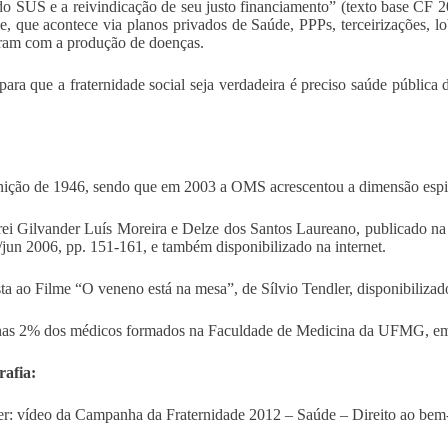
do SUS e a reivindicação de seu justo financiamento” (texto base CF 201
e, que acontece via planos privados de Saúde, PPPs, terceirizações, lo
ram com a produção de doenças.
para que a fraternidade social seja verdadeira é preciso saúde públic
nição de 1946, sendo que em 2003 a OMS acrescentou a dimensão espir
frei Gilvander Luís Moreira e Delze dos Santos Laureano, public
n/jun 2006, pp. 151-161, e também disponibilizado na internet.
sta ao Filme “O veneno está na mesa”, de Sílvio Tendler, disponibiliza
as 2% dos médicos formados na Faculdade de Medicina da UFMG, em 
rafia:
ler: vídeo da Campanha da Fraternidade 2012 – Saúde – Direito ao bem