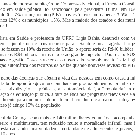
 anos de morosa tramitação no Congresso Nacional, a Emenda Constit
do em saúde pública, foi sancionada pela presidenta Dilma, em 16
r de 6 a 7% do orçamento (PIB), mas está investindo apenas 3,5% – C
nos 12% e os municípios, 15%. Mas a maioria dos estados e dos municí
 29.
alista em Saúde e professora da UFRJ, Ligia Bahia, denuncia com 
enha que dispor de mais recursos para a Saúde é uma tragédia. Do j
; se fossem os 10% da receita da União, o aporte seria de R$40 bilhões
mas os R$3 bilhões a mais não terão grande impacto”. Para ela, o SU
as de gestão. “Isso caracteriza o nosso subdesenvolvimento”, diz Lig
ação automática dos recursos da Saúde quando houvesse revisão do PI
parte das doenças que afetam a vida das pessoas tem como causa a injus
, falta de apoio à agricultura familiar que produz alimentos na linha 
o – privatização na prática -, a “automóvelatria”, a “motolatria”, o 
zação da educação pública, a falta de ética nos programas televisivos e 
talmente para que uma minoria lucre, lucre, lucre e a maioria padeça e
caso já atinge 15% da população.
ral da Criança, com mais de 140 mil mulheres voluntárias acompanha
seiro e multimistura, tem reduzido muito a mortalidade infantil, mas
 está causando uma verdadeira mortandade de adolescentes e jovens,
 10 anos.