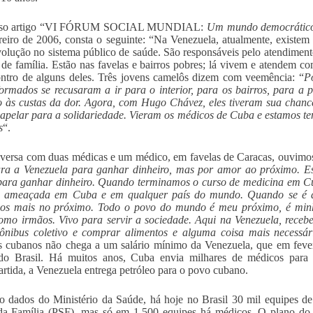
sso artigo “VI FÓRUM SOCIAL MUNDIAL:
Um mundo democrático-p
reiro de 2006, consta o seguinte: “Na Venezuela, atualmente, existe
olução no sistema público de saúde. São responsáveis pelo atendiment
de família. Estão nas favelas e bairros pobres; lá vivem e atendem 
ntro de alguns deles. Três jovens camelôs dizem com veemência: “
P
ormados se recusaram a ir para o interior, para os bairros, para a p
o às custas da dor. Agora, com Hugo Chávez, eles tiveram sua chanc
 apelar para a solidariedade. Vieram os médicos de Cuba e estamos te
s
“.
ersa com duas médicas e um médico, em favelas de Caracas, ouvimos, e
ara a Venezuela para ganhar dinheiro, mas por amor ao próximo. E
para ganhar dinheiro. Quando terminamos o curso de medicina em C
a ameaçada em Cuba e em qualquer país do mundo. Quando se é de e
os mais no próximo. Todo o povo do mundo é meu próximo, é minh
omo irmãos. Vivo para servir a sociedade. Aqui na Venezuela, rece
 ônibus coletivo e comprar alimentos e alguma coisa mais necessá
 cubanos não chega a um salário mínimo da Venezuela, que em fever
do Brasil. Há muitos anos, Cuba envia milhares de médicos para
artida, a Venezuela entrega petróleo para o povo cubano.
 dados do Ministério da Saúde, há hoje no Brasil 30 mil equipes d
da Família (PSF), mas só em 1.500 equipes há médicos. O plano do