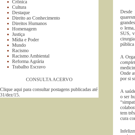
Crônica
Cultura
Desde 
Destaque
quaresm
Direito ao Conhecimento
grandes
Direitos Humanos
o lema,
Homenagem
SUS, vi
Justiça
cirurgi
Mídia e Poder
pública
Mundo
Racismo
Racismo Ambiental
A Orga
Reforma Agrária
complet
Trabalho Escravo
medicin
Onde as
por si s
CONSULTA ACERVO
Clique aqui para consultar postagens publicadas até
A saúde
31/dez/15
.
o ser h
“simpat
colabor
tem trê
cura co
Infeliz