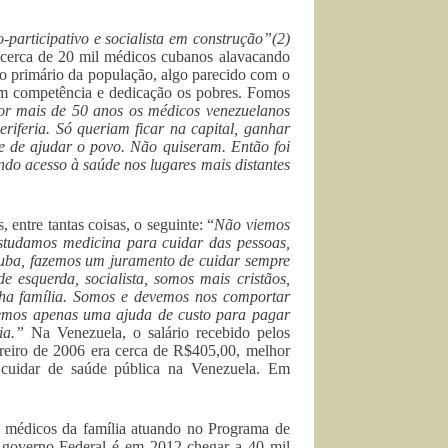
articipativo e socialista em construção”(2)
m cerca de 20 mil médicos cubanos alavacando
o primário da população, algo parecido com o
com competência e dedicação os pobres. Fomos
or mais de 50 anos os médicos venezuelanos
eriferia. Só queriam ficar na capital, ganhar
e de ajudar o povo. Não quiseram. Então foi
ndo acesso à saúde nos lugares mais distantes
ntre tantas coisas, o seguinte: “
Não viemos
studamos medicina para cuidar das pessoas,
uba, fazemos um juramento de cuidar sempre
squerda, socialista, somos mais cristãos,
a família. Somos e devemos nos comportar
bemos apenas uma ajuda de custo para pagar
ria.”
Na Venezuela, o salário recebido pelos
eiro de 2006 era cerca de R$405,00, melhor
 cuidar de saúde pública na Venezuela. Em
e médicos da família atuando no Programa de
 governo Federal é em 2012 chegar a 40 mil