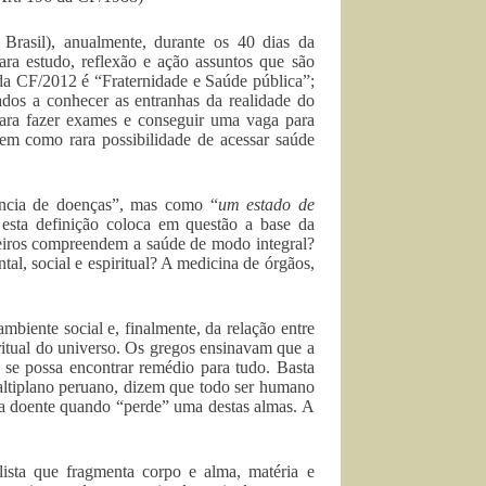
rasil), anualmente, durante os 40 dias da
a estudo, reflexão e ação assuntos que são
da CF/2012 é “Fraternidade e Saúde pública”;
ados a conhecer as entranhas da realidade do
para fazer exames e conseguir uma vaga para
tem como rara possibilidade de acessar saúde
ncia de doenças”, mas como “
um estado de
 esta definição coloca em questão a base da
meiros compreendem a saúde de modo integral?
al, social e espiritual? A medicina de órgãos,
mbiente social e, finalmente, da relação entre
iritual do universo. Os gregos ensinavam que a
 se possa encontrar remédio para tudo. Basta
 altiplano peruano, dizem que todo ser humano
fica doente quando “perde” uma destas almas. A
alista que fragmenta corpo e alma, matéria e