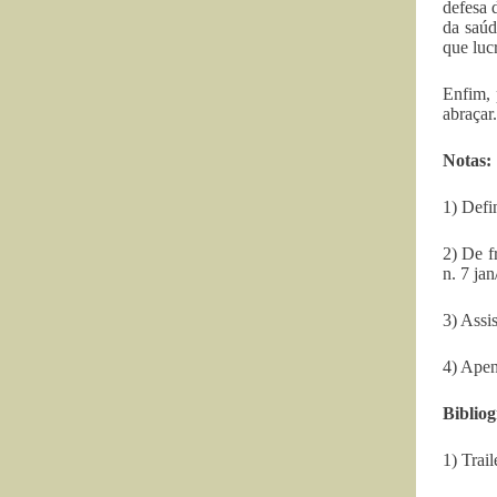
defesa 
da saúd
que luc
Enfim, 
abraçar.
Notas:
1) Defi
2) De 
n. 7 ja
3) Assi
4) Apen
Bibliog
1) Trai