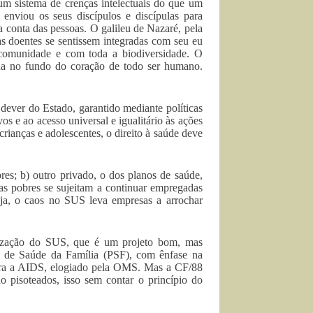
s um sistema de crenças intelectuais do que um
enviou os seus discípulos e discípulas para
conta das pessoas. O galileu de Nazaré, pela
as doentes se sentissem integradas com seu eu
comunidade e com toda a biodiversidade. O
da no fundo do coração de todo ser humano.
dever do Estado, garantido mediante políticas
s e ao acesso universal e igualitário às ações
rianças e adolescentes, o direito à saúde deve
res; b) outro privado, o dos planos de saúde,
as pobres se sujeitam a continuar empregadas
ja, o caos no SUS leva empresas a arrochar
anização do SUS, que é um projeto bom, mas
a de Saúde da Família (PSF), com ênfase na
ntra a AIDS, elogiado pela OMS. Mas a CF/88
ão pisoteados, isso sem contar o princípio do