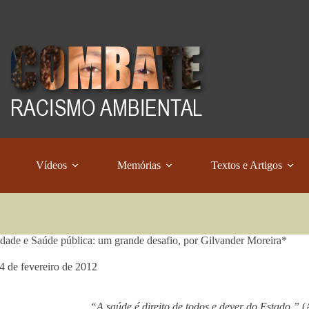
Vídeos
Memórias
Textos e Artigos
idade e Saúde pública: um grande desafio, por Gilvander Moreira*
4 de fevereiro de 2012
“A saúde é direito de todos e dever do Estado.”
(A