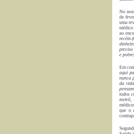
No no
de feve
uma rev
médico 
ao enco
recém-f
dinheir
preciso
e pobre
Em conv
aqui p
nunca 
da vid
pensam
todos c
metrô,
médicos
que o 
contrap
Segundo
Saúde 