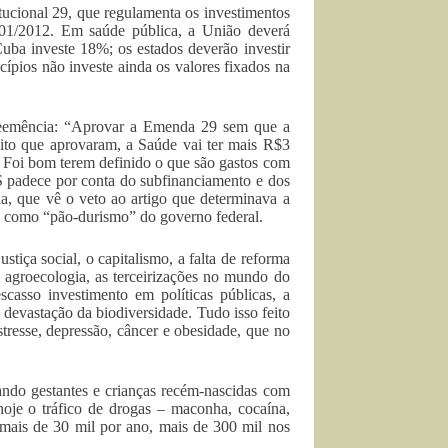
ucional 29, que regulamenta os investimentos
/01/2012. Em saúde pública, a União deverá
uba investe 18%; os estados deverão investir
pios não investe ainda os valores fixados na
veemência: “Aprovar a Emenda 29 sem que a
eito que aprovaram, a Saúde vai ter mais R$3
. Foi bom terem definido o que são gastos com
S padece por conta do subfinanciamento e dos
ia, que vê o veto ao artigo que determinava a
B como “pão-durismo” do governo federal.
tiça social, o capitalismo, a falta de reforma
da agroecologia, as terceirizações no mundo do
escasso investimento em políticas públicas, a
a devastação da biodiversidade. Tudo isso feito
stresse, depressão, câncer e obesidade, que no
ndo gestantes e crianças recém-nascidas com
 hoje o tráfico de drogas – maconha, cocaína,
 mais de 30 mil por ano, mais de 300 mil nos