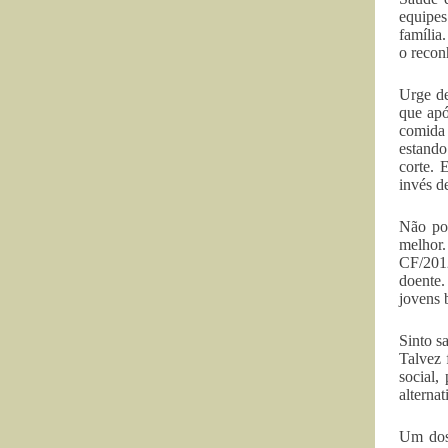
equipes
família
o recon
Urge de
que apó
comida 
estando
corte. 
invés d
Não pod
melhor.
CF/2012
doente.
jovens 
Sinto s
Talvez 
social,
alterna
Um dos 