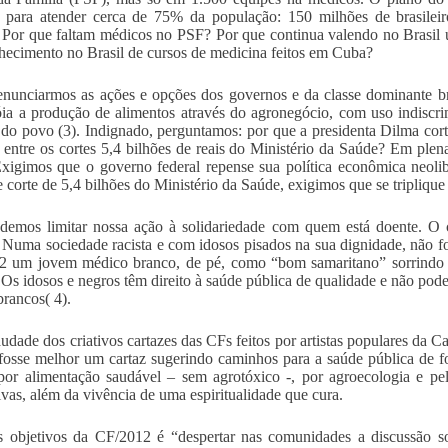
 para atender cerca de 75% da população: 150 milhões de brasileir
. Por que faltam médicos no PSF? Por que continua valendo no Brasil
hecimento no Brasil de cursos de medicina feitos em Cuba?
nunciarmos as ações e opções dos governos e da classe dominante br
ia a produção de alimentos através do agronegócio, com uso indiscr
do povo (3). Indignado, perguntamos: por que a presidenta Dilma cort
 entre os cortes 5,4 bilhões de reais do Ministério da Saúde? Em plena
Exigimos que o governo federal repense sua política econômica neolib
e corte de 5,4 bilhões do Ministério da Saúde, exigimos que se tripliqu
emos limitar nossa ação à solidariedade com quem está doente. O c
 Numa sociedade racista e com idosos pisados na sua dignidade, não fo
 um jovem médico branco, de pé, como “bom samaritano” sorrindo p
 Os idosos e negros têm direito à saúde pública de qualidade e não pod
brancos( 4).
audade dos criativos cartazes das CFs feitos por artistas populares da
fosse melhor um cartaz sugerindo caminhos para a saúde pública de fo
 por alimentação saudável – sem agrotóxico -, por agroecologia e pela 
tivas, além da vivência de uma espiritualidade que cura.
objetivos da CF/2012 é “despertar nas comunidades a discussão sob