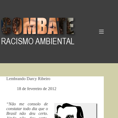
Pular
para
o
conteúdo
Lembrando Darcy Ribeiro
18 de fevereiro de 2012
“Não me consolo de
constatar todo dia que o
Brasil não deu certo.