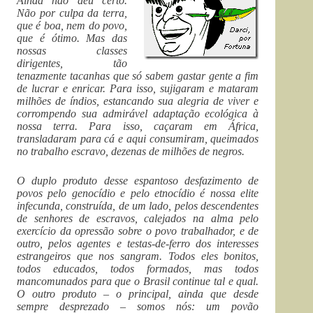
Ainda não deu certo.
Não por culpa da terra,
que é boa, nem do povo,
que é ótimo. Mas das
nossas classes
dirigentes, tão
tenazmente tacanhas que só sabem gastar gente a fim
de lucrar e enricar. Para isso, sujigaram e mataram
milhões de índios, estancando sua alegria de viver e
corrompendo sua admirável adaptação ecológica à
nossa terra. Para isso, caçaram em África,
transladaram para cá e aqui consumiram, queimados
no trabalho escravo, dezenas de milhões de negros.
O duplo produto desse espantoso desfazimento de
povos pelo genocídio e pelo etnocídio é nossa elite
infecunda, construída, de um lado, pelos descendentes
de senhores de escravos, calejados na alma pelo
exercício da opressão sobre o povo trabalhador, e de
outro, pelos agentes e testas-de-ferro dos interesses
estrangeiros que nos sangram. Todos eles bonitos,
todos educados, todos formados, mas todos
mancomunados para que o Brasil continue tal e qual.
O outro produto – o principal, ainda que desde
sempre desprezado – somos nós: um povão