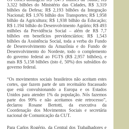
3,322 bilhões do Ministério das Cidades, R$ 3,319
bilhões da Defesa; R$ 2,193 bilhões da Integração
Nacional; R$ 1,976 bilhão dos Transportes; R$ 1,958
bilhão da Agricultura; R$ 1,938 bilhão da Educação;
R$ 1.194 bilhão do Desenvolvimento Agrário; R$ 493
milhões da Previdência Social – além de R$ 7,7
bilhões em benefícios previdenciários; R$ 1,543
bilhões da Assistência Social, toda a verba do Fundo
de Desenvolvimento da Amazônia e do Fundo de
Desenvolvimento do Nordeste, todo o complemento
do governo federal ao FGTS (R$ 2,957 bilhões), e
mais R$ 5,158 bilhões (isto é, 50%) dos subsídios do
governo federal.
“Os movimentos sociais brasileiros não aceitam estes
cortes, que fazem parte de um receituário fracassado
que está convulsionando a Europa e os Estados
Unidos para atender 1% da população. Nós fazemos
parte dos 99% e não aceitamos este retrocesso”,
declarou Rosane Bertotti, da executiva da
Coordenação dos Movimentos Sociais e secretária
nacional de Comunicação da CUT.
Para Carlos Rogério, da Central dos Trabalhadores e