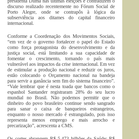
presidenta Dilma nas últimas eleições e contradizem o
discurso realizado recentemente no Fórum Social de
Porto Alegre, onde se contrapôs à lógica da
subserviência aos ditames do capital financeiro
internacional.
Conforme a Coordenação dos Movimentos Sociais,
“em vez de o governo fortalecer o papel do Estado
como força protagonista do desenvolvimento e da
justiça social, está limitando a sua capacidade de
fomentar o crescimento, tornando o país mais
vulnerável aos impactos da crise internacional. Em vez
de estimular a produção nacional e reduzir os juros,
estão colocando o Orçamento nacional na bandeja
para servir a ganância sem fim do sistema financeiro”.
“Vale lembrar que é nesta toada que bancos como o
espanhol Santander registraram 28% do seu lucro
mundial no Brasil. Não podemos permitir que o
dinheiro do povo brasileiro continue sendo sangrado
para sanar o caixa de banqueiros estrangeiros,
enquanto o nosso mercado é estrangulado, pois isso
representa menos emprego e mais arrocho e
precarização”, acrescenta a CMS.
Os cortes abrangem R$ 5,473 bilhões da Saúde; R$